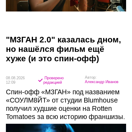
"М3ГАН 2.0" казалась дном,
но нашёлся фильм ещё
хуже (и это спин-офф)
Автор:
08.08.2026
Проверено
Александр Иванов
12:09
редакцией
Спин-офф «М3ГАН» под названием
«СОУЛМ8ЙТ» от студии Blumhouse
получил худшие оценки на Rotten
Tomatoes за всю историю франшизы.