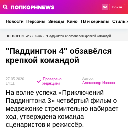
Войти
Новости
Персоны
Звезды
Кино
ТВ и сериалы
Стиль 
ПОПКОРНNEWS
/
Кино
/
"Паддингтон 4" обзавёлся крепкой командой
"Паддингтон 4" обзавёлся
крепкой командой
Автор:
27.05.2026
Проверено
Александр Иванов
14:11
редакцией
На волне успеха «Приключений
Паддингтона 3» четвёртый фильм о
медвежонке стремительно набирает
ход, утверждена команда
сценаристов и режиссёр.