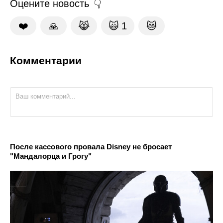
Оцените новость
❤️
🙏
😹
🙀
1
😿
Комментарии
После кассового провала Disney не бросает
"Мандалорца и Грогу"