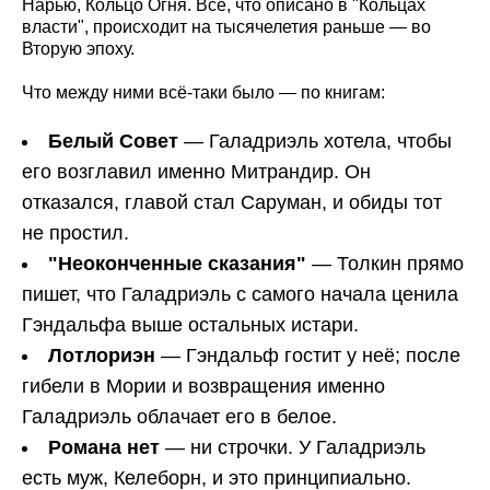
Нарью, Кольцо Огня. Всё, что описано в "Кольцах
власти", происходит на тысячелетия раньше — во
Вторую эпоху.
Что между ними всё-таки было — по книгам:
Белый Совет
— Галадриэль хотела, чтобы
его возглавил именно Митрандир. Он
отказался, главой стал Саруман, и обиды тот
не простил.
"Неоконченные сказания"
— Толкин прямо
пишет, что Галадриэль с самого начала ценила
Гэндальфа выше остальных истари.
Лотлориэн
— Гэндальф гостит у неё; после
гибели в Мории и возвращения именно
Галадриэль облачает его в белое.
Романа нет
— ни строчки. У Галадриэль
есть муж, Келеборн, и это принципиально.