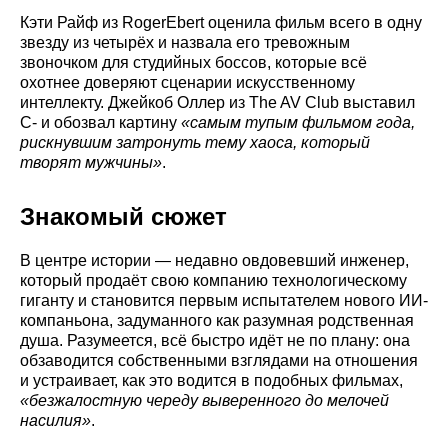
Кэти Райф из RogerEbert оценила фильм всего в одну
звезду из четырёх и назвала его тревожным
звоночком для студийных боссов, которые всё
охотнее доверяют сценарии искусственному
интеллекту. Джейкоб Оллер из The AV Club выставил
C- и обозвал картину
«самым тупым фильмом года,
рискнувшим затронуть тему хаоса, который
творят мужчины»
.
Знакомый сюжет
В центре истории — недавно овдовевший инженер,
который продаёт свою компанию технологическому
гиганту и становится первым испытателем нового ИИ-
компаньона, задуманного как разумная родственная
душа. Разумеется, всё быстро идёт не по плану: она
обзаводится собственными взглядами на отношения
и устраивает, как это водится в подобных фильмах,
«безжалостную череду выверенного до мелочей
насилия»
.