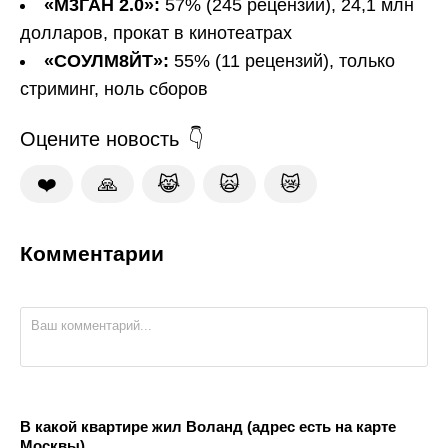
«М3ГАН 2.0»:
57% (245 рецензий), 24,1 млн
долларов, прокат в кинотеатрах
«СОУЛМ8ЙТ»:
55% (11 рецензий), только
стриминг, ноль сборов
Оцените новость
❤️
🙏
😹
🙀
😿
Комментарии
В какой квартире жил Воланд (адрес есть на карте
Москвы)