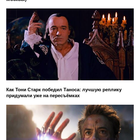
Как Тони Старк победил Таноса: лучшую реплику
придумали уже на пересъёмках