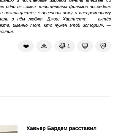
исанию и постановке игровой ленты впервые со
дал одни из самых влиятельных фильмов последних
 он возвращается к оригинальному и вневременному
рители в нём любят. Джош Хартнетт — актёр
нкта, именно тот, кто нужен этой истории», —
личин.
❤️
🙏
😹
1
🙀
😿
Хавьер Бардем расставил