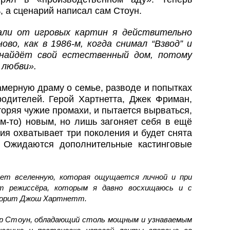
, а сценарий написал сам Стоун.
али от игровых картин я действительно
во, как в 1986‑м, когда снимал “Взвод” и
s” найдёт свой естественный дом, потому
 любви».
амерную драму о семье, разводе и попытках
родителей. Герой Хартнетта, Джек Фриман,
торяя чужие промахи, и пытается вырваться,
ем-то) новым, но лишь загоняет себя в ещё
ия охватывает три поколения и будет снята
 Ожидаются дополнительные кастинговые
дует вселенную, которая ощущается личной и при
т режиссёра, которым я давно восхищаюсь и с
ворит Джош Хартнетт.
ер Стоун, обладающий столь мощным и узнаваемым