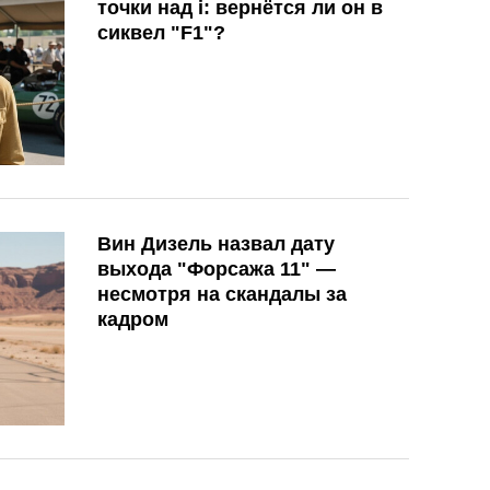
точки над i: вернётся ли он в
сиквел "F1"?
Вин Дизель назвал дату
выхода "Форсажа 11" —
несмотря на скандалы за
кадром