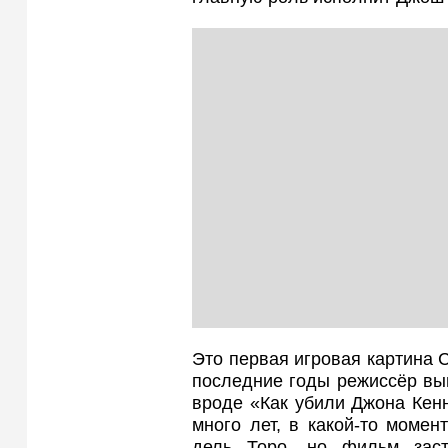
Это первая игровая картина С
последние годы режиссёр вы
вроде «Как убили Джона Кенн
много лет, в какой-то моме
дель Торо, но фильм заст