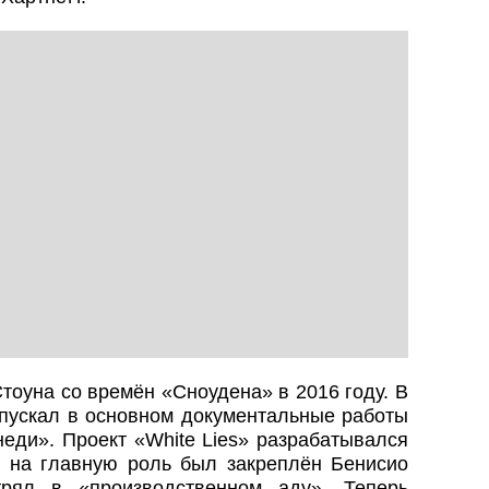
тоуна со времён «Сноудена» в 2016 году. В
пускал в основном документальные работы
еди». Проект «White Lies» разрабатывался
нт на главную роль был закреплён Бенисио
рял в «производственном аду». Теперь