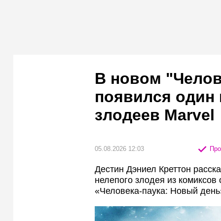
В новом "Челов
появился один
злодеев Marvel
05.08.2026 12:03
Про
Дестин Дэниел Креттон расска
нелепого злодея из комиксов
«Человека-паука: Новый день