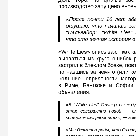
производство запущено вновь
«После почти 10 лет вд
ощущаю, что начинаю зано
“Сальвадор”. “White Lie
что это вечная история о
«White Lies» описывают как к
вырваться из круга ошибок 
застрял в блеклом браке, пов
погнавшись за чем-то (или к
большие неприятности. Истор
в Риме, Бангкоке и Софии.
объявления.
«В “White Lies” Оливер иссле
этом совершенно новой — о
которым рад работать», — го
«Мы безмерно рады, что Олив