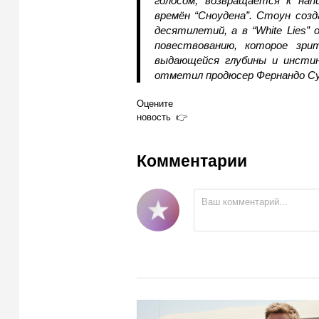
голосом, возвращается к нап
времён “Сноудена”. Стоун соз
десятилетий, а в “White Lies”
повествованию, которое з
выдающейся глубины и инсти
отметил продюсер Фернандо Су
Оцените
новость
Комментарии