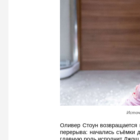
Источ
Оливер Стоун возвращается к
перерыва: начались съёмки д
главную роль исполнит Джош 