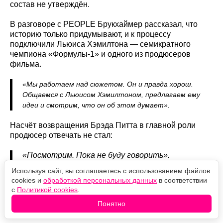
состав не утверждён.
В разговоре с PEOPLE Брукхаймер рассказал, что
историю только придумывают, и к процессу
подключили Льюиса Хэмилтона — семикратного
чемпиона «Формулы-1» и одного из продюсеров
фильма.
«Мы работаем над сюжетом. Он и правда хорош.
Общаемся с Льюисом Хэмилтоном, предлагаем ему
идеи и смотрим, что он об этом думает».
Насчёт возвращения Брэда Питта в главной роли
продюсер отвечать не стал:
«Посмотрим. Пока не буду говорить».
Используя сайт, вы соглашаетесь с использованием файлов
В оригинальном фильме Питт сыграл Сонни Хейса —
cookies и
обработкой персональных данных
в соответствии
гонщика 1990-х, которого после страшной аварии
с
Политикой cookies
.
выдавили из спорта, а спустя годы уговорили
Понятно
вернуться наставником для новичка команды APXGP.
Именно герой Бардема и возвращает Хейса на