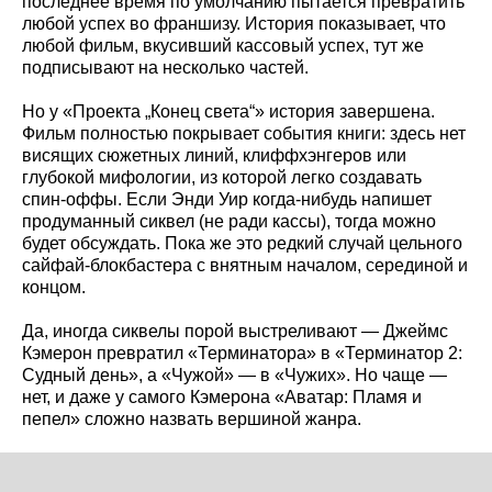
последнее время по умолчанию пытается превратить
любой успех во франшизу. История показывает, что
любой фильм, вкусивший кассовый успех, тут же
подписывают на несколько частей.
Но у «Проекта „Конец света“» история завершена.
Фильм полностью покрывает события книги: здесь нет
висящих сюжетных линий, клиффхэнгеров или
глубокой мифологии, из которой легко создавать
спин‑оффы. Если Энди Уир когда‑нибудь напишет
продуманный сиквел (не ради кассы), тогда можно
будет обсуждать. Пока же это редкий случай цельного
сайфай‑блокбастера с внятным началом, серединой и
концом.
Да, иногда сиквелы порой выстреливают — Джеймс
Кэмерон превратил «Терминатора» в «Терминатор 2:
Судный день», а «Чужой» — в «Чужих». Но чаще —
нет, и даже у самого Кэмерона «Аватар: Пламя и
пепел» сложно назвать вершиной жанра.