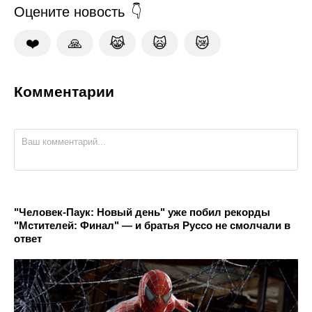
Оцените новость
❤️
🙏
😹
🙀
😿
Комментарии
"Человек-Паук: Новый день" уже побил рекорды
"Мстителей: Финал" — и братья Руссо не смолчали в
ответ