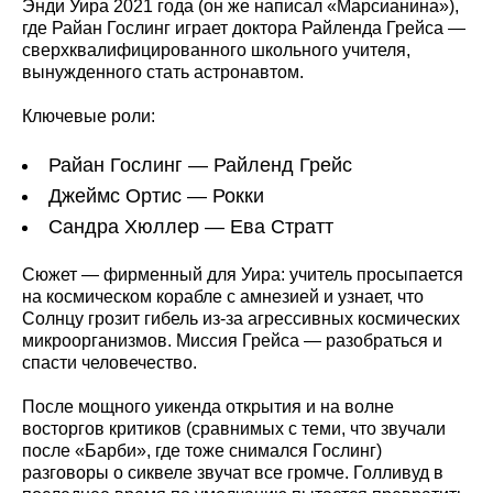
Энди Уира 2021 года (он же написал «Марсианина»),
где Райан Гослинг играет доктора Райленда Грейса —
сверхквалифицированного школьного учителя,
вынужденного стать астронавтом.
Ключевые роли:
Райан Гослинг — Райленд Грейс
Джеймс Ортис — Рокки
Сандра Хюллер — Ева Стратт
Сюжет — фирменный для Уира: учитель просыпается
на космическом корабле с амнезией и узнает, что
Солнцу грозит гибель из‑за агрессивных космических
микроорганизмов. Миссия Грейса — разобраться и
спасти человечество.
После мощного уикенда открытия и на волне
восторгов критиков (сравнимых с теми, что звучали
после «Барби», где тоже снимался Гослинг)
разговоры о сиквеле звучат все громче. Голливуд в