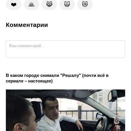
❤️
🙏
😹
🙀
😿
Комментарии
В каком городе снимали "Решалу" (почти всё в
сериале – настоящее)