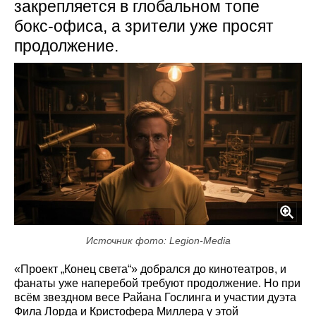
закрепляется в глобальном топе
бокс-офиса, а зрители уже просят
продолжение.
Источник фото: Legion-Media
«Проект „Конец света“» добрался до кинотеатров, и
фанаты уже наперебой требуют продолжение. Но при
всём звездном весе Райана Гослинга и участии дуэта
Фила Лорда и Кристофера Миллера у этой