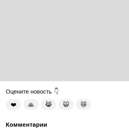
Оцените новость
❤️
🙏
😹
🙀
😿
Комментарии