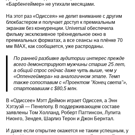
«Барбенгеймер» не утихали месяцами.
На этот раз «Одиссея» не делит внимание с другим
блокбастером и получает доступ к премиальным
экранам без конкуренции. Universal обеспечила
фильму эксклюзивное трёхнедельное окно в
премиальных форматах, а все сеансы на плёнке 70
мм IMAX, как сообщается, уже распроданы.
По ранней разбивке аудитории интерес прежде
всего демонстрируют мужчины старше 25 лет,
а общий спрос сейчас даже чуть выше, чем у
«Оппенгеймера» на аналогичном этапе. Темп
также сопоставим с «Проектом "Конец света"»,
стартовавшим с $80,5 млн.
В «Одиссее» Мэтт Деймон играет Одиссея, а Энн
Хэтэуэй — Пенелопу. В поддерживающем составе
заявлены Том Холланд, Роберт Паттинсон, Лупита
Нионго, Зендея, Шарлиз Терон и Джон Бернтал.
И даже если открытие окажется не таким успешным, у