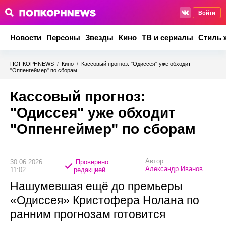
Войти
Новости
Персоны
Звезды
Кино
ТВ и сериалы
Стиль 
ПОПКОРНNEWS
/
Кино
/
Кассовый прогноз: "Одиссея" уже обходит
"Оппенгеймер" по сборам
Кассовый прогноз:
"Одиссея" уже обходит
"Оппенгеймер" по сборам
Автор:
30.06.2026
Проверено
Александр Иванов
11:02
редакцией
Нашумевшая ещё до премьеры
«Одиссея» Кристофера Нолана по
ранним прогнозам готовится