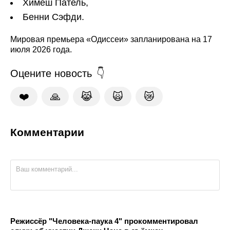
Химеш Патель,
Бенни Сэфди.
Мировая премьера «Одиссеи» запланирована на 17
июля 2026 года.
Оцените новость
❤️
🙏
😹
🙀
😿
Комментарии
Режиссёр "Человека-паука 4" прокомментировал