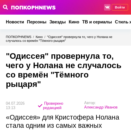
Войти
Новости
Персоны
Звезды
Кино
ТВ и сериалы
Стиль 
ПОПКОРНNEWS
/
Кино
/
"Одиссея" провернула то, чего у Нолана не
случалось со времён "Тёмного рыцаря"
"Одиссея" провернула то,
чего у Нолана не случалось
со времён "Тёмного
рыцаря"
Автор:
04.07.2026
Проверено
Александр Иванов
13:13
редакцией
«Одиссея» для Кристофера Нолана
стала одним из самых важных