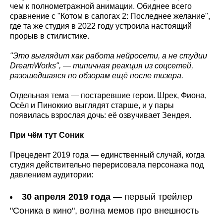
чем к полнометражной анимации. Обиднее всего
сравнение с "Котом в сапогах 2: Последнее желание",
где та же студия в 2022 году устроила настоящий
прорыв в стилистике.
"Это выглядит как работа нейросети, а не студии
DreamWorks
", — типичная реакция из соцсетей,
разошедшаяся по обзорам ещё после тизера.
Отдельная тема — постаревшие герои. Шрек, Фиона,
Осёл и Пиноккио выглядят старше, и у пары
появилась взрослая дочь: её озвучивает Зендея.
При чём тут Соник
Прецедент 2019 года — единственный случай, когда
студия действительно перерисовала персонажа под
давлением аудитории:
30 апреля 2019 года
— первый трейлер
"Соника в кино", волна мемов про внешность