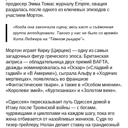
продюсер Эмма Томас журналу Empire, овация
раздалась после одного из ключевых эпизодов с
участием Мортон.
«Когда она закончила сцену, весь каст и съёмочная
группа аплодировали. Такого у нас не было со времён
Хита Леджера на “Тёмном рыцаре”».
Мортон играет Кирку (Цирцею) — одну из самых
загадочных фигур греческого эпоса. Британская
актриса — обладательница двух премий BAFTA,
дважды номинировалась на «Оскар» («Сладкий и
гадкий» и «В Америке»), сыграла Альфу в «Ходячих
мертвецах», появлялась во франшизе
«Фантастические твари», а также в «Особом мнении»,
«Королеве змей», «Куртизанках» и «Золотом веке».
«Одиссея» пересказывает путь Одиссея домой в
Итаку после Троянской войны — с богами,
чудовищами и циклопами на каждом шагу, пока его
жена отбивается от назойливых женихов. Судя по
тизер-трейлеру, Нолан делает ставку на грандиозный