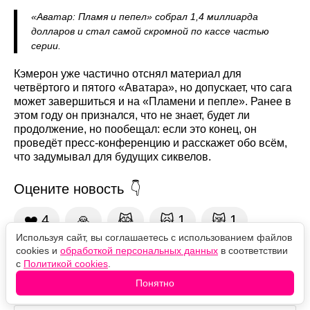
«Аватар: Пламя и пепел» собрал 1,4 миллиарда
долларов и стал самой скромной по кассе частью
серии.
Кэмерон уже частично отснял материал для
четвёртого и пятого «Аватара», но допускает, что сага
может завершиться и на «Пламени и пепле». Ранее в
этом году он признался, что не знает, будет ли
продолжение, но пообещал: если это конец, он
проведёт пресс-конференцию и расскажет обо всём,
что задумывал для будущих сиквелов.
Оцените новость
❤️
4
🙏
😹
🙀
1
😿
1
Используя сайт, вы соглашаетесь с использованием файлов
cookies и
обработкой персональных данных
в соответствии
с
Политикой cookies
.
Комментарии
Понятно