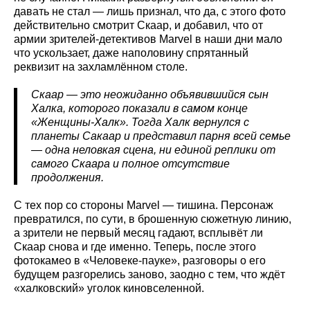
давать не стал — лишь признал, что да, с этого фото
действительно смотрит Скаар, и добавил, что от
армии зрителей-детективов Marvel в наши дни мало
что ускользает, даже наполовину спрятанный
реквизит на захламлённом столе.
Скаар — это неожиданно объявившийся сын
Халка, которого показали в самом конце
«Женщины-Халк». Тогда Халк вернулся с
планеты Сакаар и представил парня всей семье
— одна неловкая сцена, ни единой реплики от
самого Скаара и полное отсутствие
продолжения.
С тех пор со стороны Marvel — тишина. Персонаж
превратился, по сути, в брошенную сюжетную линию,
а зрители не первый месяц гадают, всплывёт ли
Скаар снова и где именно. Теперь, после этого
фотокамео в «Человеке-пауке», разговоры о его
будущем разгорелись заново, заодно с тем, что ждёт
«халковский» уголок киновселенной.