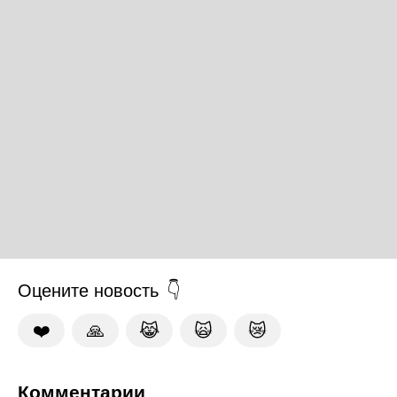
Оцените новость
❤️
🙏
😹
🙀
😿
Комментарии