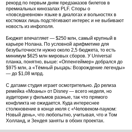
рекорд по первым дням предзаказов билетов в
премиальных кинозалах PLF. Споры о
«повседневном» языке в диалогах и вольностях в
костюмах лишь подстёгивают интерес и не выбивают
новость из инфополя.
Бюджет впечатляет — $250 млн, самый крупный в
карьере Нолана. По условной арифметике для
безубыточности нужно около 2,5 бюджета, то есть
минимум $625 млн мировых сборов. У Universal
планка, понятно, выше: «Оппенгеймер» добрался до
$975 млн, а «Тёмный рыцарь: Возрождение легенды»
— до $1,08 млрд.
С датами студия играет осмотрительно. До релиза
ремейка «Моаны» от Disney — всего неделя, но
аудитории у фильмов разные, так что прямого
конфликта не ожидается. Куда интереснее
столкновение в конце июля с «Человеком-пауком:
Новый день», что любопытно, учитывая, что и Том
Холланд, и Зендея заняты в обоих проектах.