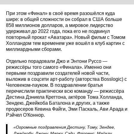
При этом «Финал» в своё время разошёлся куда
шире: в общей сложности он собрал в США больше
858 миллионов долларов, а мировое лидерство
удерживал до 2022 года, пока его не подвинул
повторный прокат «Аватара». Новый фильм с Томом
Холландом тем временем уже вошёл в клуб картин с
миллиардными сборами.
Отдельно порадовали Джо и Энтони Руссо —
режиссёры того самого «Финала». Именно они
первыми поздравили создателей новой части,
выложив в соцсети арт-работу (авторства Bosslogic) с
Человеком-пауком. В поздравлении братья
перечислили практически всю команду — режиссёра
Дестина Дэниела Креттона, актёров Тома Холланда,
Зендею, Джейкоба Баталона и других, а также
продюсеров Кевина Файги, Эми Паскаль, Ави Арада и
Рэйчел О'Коннор.
«Огромные поздравления Дестину, Тому, Зендее,
Джейкобу, Джону, Марку, Сэди, Флоренс, Майклу,