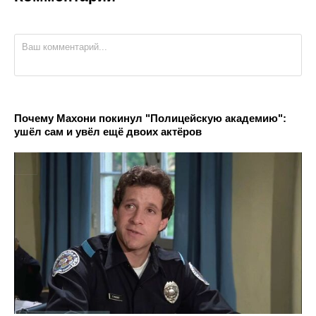
Почему Махони покинул "Полицейскую академию":
ушёл сам и увёл ещё двоих актёров