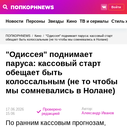
Войти
Новости
Персоны
Звезды
Кино
ТВ и сериалы
Стиль 
ПОПКОРНNEWS
/
Кино
/
"Одиссея" поднимает паруса: кассовый старт
обещает быть колоссальным (не то чтобы мы сомневались в Нолане)
"Одиссея" поднимает
паруса: кассовый старт
обещает быть
колоссальным (не то чтобы
мы сомневались в Нолане)
Автор:
17.06.2026
Проверено
Александр Иванов
15:06
редакцией
По ранним кассовым прогнозам,