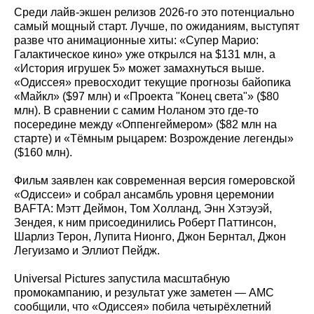
Среди лайв‑экшен релизов 2026‑го это потенциально
самый мощный старт. Лучше, по ожиданиям, выступят
разве что анимационные хиты: «Супер Марио:
Галактическое кино» уже открылся на $131 млн, а
«История игрушек 5» может замахнуться выше.
«Одиссея» превосходит текущие прогнозы байопика
«Майкл» ($97 млн) и «Проекта "Конец света"» ($80
млн). В сравнении с самим Ноланом это где‑то
посередине между «Оппенгеймером» ($82 млн на
старте) и «Тёмным рыцарем: Возрождение легенды»
($160 млн).
Фильм заявлен как современная версия гомеровской
«Одиссеи» и собрал ансамбль уровня церемонии
BAFTA: Мэтт Деймон, Том Холланд, Энн Хэтэуэй,
Зендея, к ним присоединились Роберт Паттинсон,
Шарлиз Терон, Лупита Нионго, Джон Бернтал, Джон
Легуизамо и Эллиот Пейдж.
Universal Pictures запустила масштабную
промокампанию, и результат уже заметен — AMC
сообщили, что «Одиссея» побила четырёхлетний