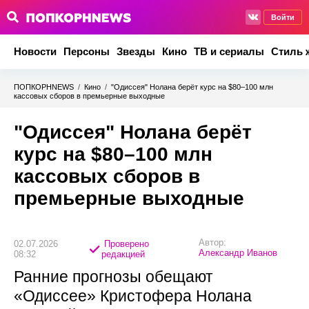
Войти
Новости
Персоны
Звезды
Кино
ТВ и сериалы
Стиль 
ПОПКОРНNEWS
/
Кино
/
"Одиссея" Нолана берёт курс на $80–100 млн
кассовых сборов в премьерные выходные
"Одиссея" Нолана берёт
курс на $80–100 млн
кассовых сборов в
премьерные выходные
Автор:
02.07.2026
Проверено
Александр Иванов
08:32
редакцией
Ранние прогнозы обещают
«Одиссее» Кристофера Нолана