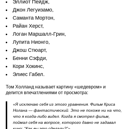
Эллиот Пейдж,
Джон Легуизамо,
Саманта Мортон,
Райан Херст,
Логан Маршалл-Грин,
Лупита Нионго,
Джош Стюарт,
Бенни Сэфди,
Кори Хокинс,
Элиес Габел.
Том Холланд называет картину «шедевром» и
делится впечатлениями от просмотра:
«Я исключаю себя из этого уравнения. Фильм Криса
Нолана — фантастический. Это не похоже ни на что,
что я когда-либо видел. Когда я смотрел фильм,
поймал себя на вопросе, которого давно не задавал
кино: “Как вы это сделали?”»