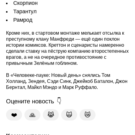
Скорпион
Тарантул
Рамрод
Кроме них, в стартовом монтаже мелькает отсылка к
преступному клану Манфреди — ещё один поклон
истории комиксов. Креттон и сценаристы намеренно
сделали ставку на пёструю компанию второстепенных
врагов, а не на очередное противостояние с
привычным Зелёным гоблином.
В «Человеке-пауке: Новый день» снялись Том
Холланд, Зендея, Сэди Синк, Джейкоб Баталон, Джон
Бернтал, Майкл Мэндо и Марк Руффало.
Оцените новость
❤️
🙏
😹
🙀
😿