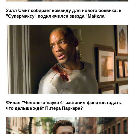
Уилл Смит собирает команду для нового боевика: к
"Супермаксу" подключился звезда "Майкла"
Финал "Человека-паука 4" заставил фанатов гадать:
что дальше ждёт Питера Паркера?