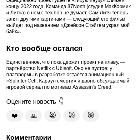
Официально проект ушёл в «тихую паузу» ближе к
концу 2022 года. Команда 87North (студия МакКормик
и Литча) о нём с тех пор не думает. Сам Литч теперь
занят другими картинами — следующий его фильм
выйдет под названием «Джейсон Стэйтем украл мой
байк».
Кто вообще остался
Единственное, что пока держит проект на плаву, —
партнёрство Netflix с Ubisoft. Оно не пустое: у
платформы в разработке остаётся анимационный
«Splinter Cell: Караул смерти» и давно обсуждаемый
игровой сериал по мотивам Assassin's Creed.
Оцените новость
❤️
🙏
😹
🙀
😿
Комментарии