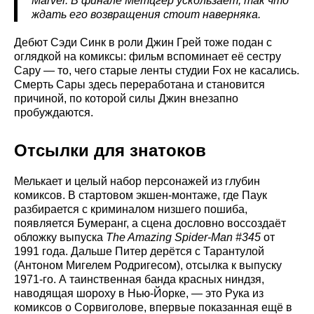
Marvel. В финале Метцгер ускользает, так что
ждать его возвращения стоит наверняка.
Дебют Сэди Синк в роли Джин Грей тоже подан с
оглядкой на комиксы: фильм вспоминает её сестру
Сару — то, чего старые ленты студии Fox не касались.
Смерть Сары здесь переработана и становится
причиной, по которой силы Джин внезапно
пробуждаются.
Отсылки для знатоков
Мелькает и целый набор персонажей из глубин
комиксов. В стартовом экшен-монтаже, где Паук
разбирается с криминалом низшего пошиба,
появляется Бумеранг, а сцена дословно воссоздаёт
обложку выпуска
The Amazing Spider-Man #345
от
1991 года. Дальше Питер дерётся с Тарантулой
(Антоном Мигелем Родригесом), отсылка к выпуску
1971-го. А таинственная банда красных ниндзя,
наводящая шороху в Нью-Йорке, — это Рука из
комиксов о Сорвиголове, впервые показанная ещё в