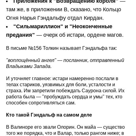
Приложения к "Возвращению короля"
—
там же, в приложении B, сказано, что Кольцо
Огня Нарья Гэндальфу отдал Кирдан.
"Сильмариллион" и "Неоконченные
предания"
— очерк об истари, ордене магов.
В письме №156 Толкин называет Гэндальфа так:
"воплощённый ангел" — посланник, отправленный
Владыками Запада.
И уточняет главное: истари намеренно послали в
телах стариков, уязвимых для боли, усталости и
страха. Им запретили побеждать Саурона силой. Их
работа была — "пробуждать сердца и умы" тех, кто
способен сопротивляться сам.
Кто такой Гэндальф на самом деле
В Валиноре его звали Олорин. Он майа — существо
того же порядка, что и Валар, только рангом ниже; в