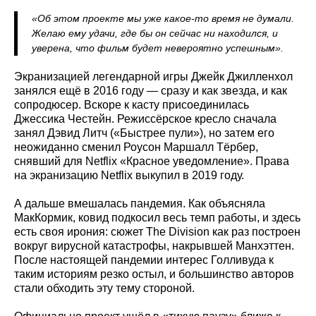
«Об этом проекте мы уже какое-то время не думали.
Желаю ему удачи, где бы он сейчас ни находился, и
уверена, что фильм будет невероятно успешным».
Экранизацией легендарной игры Джейк Джилленхол
занялся ещё в 2016 году — сразу и как звезда, и как
сопродюсер. Вскоре к касту присоединилась
Джессика Честейн. Режиссёрское кресло сначала
занял Дэвид Литч («Быстрее пули»), но затем его
неожиданно сменил Роусон Маршалл Тёрбер,
снявший для Netflix «Красное уведомление». Права
на экранизацию Netflix выкупил в 2019 году.
А дальше вмешалась пандемия. Как объясняла
МакКормик, ковид подкосил весь темп работы, и здесь
есть своя ирония: сюжет The Division как раз построен
вокруг вирусной катастрофы, накрывшей Манхэттен.
После настоящей пандемии интерес Голливуда к
таким историям резко остыл, и большинство авторов
стали обходить эту тему стороной.