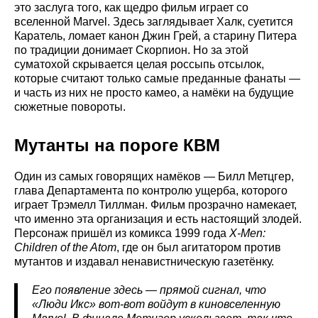
это заслуга того, как щедро фильм играет со
вселенной Marvel. Здесь заглядывает Халк, суетится
Каратель, ломает канон Джин Грей, а старину Питера
по традиции донимает Скорпион. Но за этой
суматохой скрывается целая россыпь отсылок,
которые считают только самые преданные фанаты —
и часть из них не просто камео, а намёки на будущие
сюжетные повороты.
Мутанты на пороге КВМ
Один из самых говорящих намёков — Билл Метцгер,
глава Департамента по контролю ущерба, которого
играет Трэмелл Тиллман. Фильм прозрачно намекает,
что именно эта организация и есть настоящий злодей.
Персонаж пришёл из комикса 1999 года
X-Men:
Children of the Atom
, где он был агитатором против
мутантов и издавал ненавистническую газетёнку.
Его появление здесь — прямой сигнал, что
«Люди Икс» вот-вот войдут в киновселенную