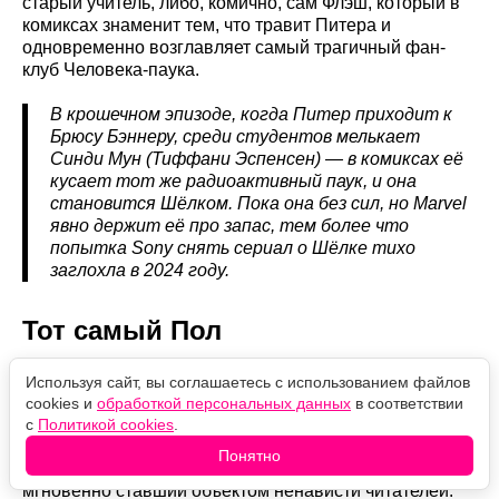
старый учитель, либо, комично, сам Флэш, который в
комиксах знаменит тем, что травит Питера и
одновременно возглавляет самый трагичный фан-
клуб Человека-паука.
В крошечном эпизоде, когда Питер приходит к
Брюсу Бэннеру, среди студентов мелькает
Синди Мун (Тиффани Эспенсен) — в комиксах её
кусает тот же радиоактивный паук, и она
становится Шёлком. Пока она без сил, но Marvel
явно держит её про запас, тем более что
попытка Sony снять сериал о Шёлке тихо
заглохла в 2024 году.
Тот самый Пол
Отдельная приманка для фанатов комиксов — новый
Используя сайт, вы соглашаетесь с использованием файлов
парень Мэри Джейн, которого играет Эман Эсфанди
cookies и
обработкой персональных данных
в соответствии
(«Асока»). По имени его не называют, но субтитры
с
Политикой cookies
.
подтверждают: это Пол — противоречивый персонаж,
Понятно
появившийся в комиксах лишь в 2022 году и
мгновенно ставший объектом ненависти читателей.