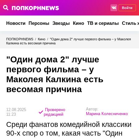
Войти
Новости
Персоны
Звезды
Кино
ТВ и сериалы
Стиль 
ПОПКОРНNEWS
/
Кино
/
"Один дома 2" лучше первого фильма – у Маколея
Калкина есть весомая причина
"Один дома 2" лучше
первого фильма – у
Маколея Калкина есть
весомая причина
Автор:
12.08.2025
Проверено
Марина Колесниченко
11:23
редакцией
Среди фанатов комедийной классики
90-х спор о том, какая часть "Один