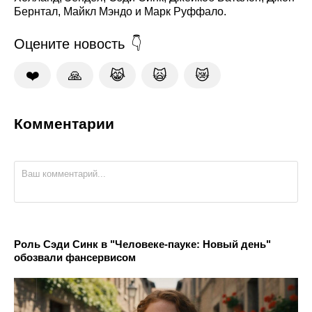
Бернтал, Майкл Мэндо и Марк Руффало.
Оцените новость
❤️
🙏
😹
🙀
😿
Комментарии
Роль Сэди Синк в "Человеке-пауке: Новый день"
обозвали фансервисом