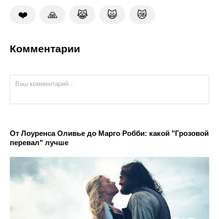
❤️
🙏
😹
🙀
😿
Комментарии
От Лоуренса Оливье до Марго Робби: какой "Грозовой
перевал" лучше