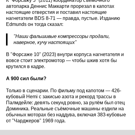
К "Форсажу 5" (2011) координатор съёмочного
автопарка Деннис Маккарти прорезал в капотах
настоящие отверстия и поставил настоящие
нагнетатели BDS 8-71 — правда, пустые. Изданию
Edmunds он тогда сказал:
"Наши фальшивые компрессоры продали,
наверное, кучу настоящих"
В "Форсаже 10" (2023) внутри корпуса нагнетателя и
вовсе стоит электромотор — чтобы шкив хотя бы
крутился в кадре.
А 900 сил были?
Только в сценарии. По фильму под капотом — 426-
кубовый Hemi с закисью азота и рекорд трассы в
Палмдейле: девять секунд ровно, за рулём был отец
Доминика. Реальные съёмочные машины ездили на
обычных моторах без наддува, включая 383-кубовые
от "Чарджеров" 1969 года.