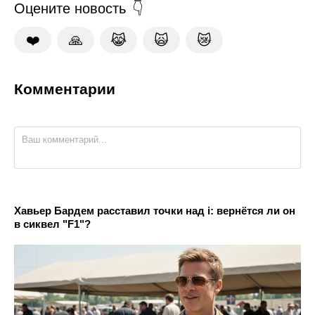
Оцените новость
❤️
🙏
😹
🙀
😿
Комментарии
Хавьер Бардем расставил точки над i: вернётся ли он
в сиквел "F1"?