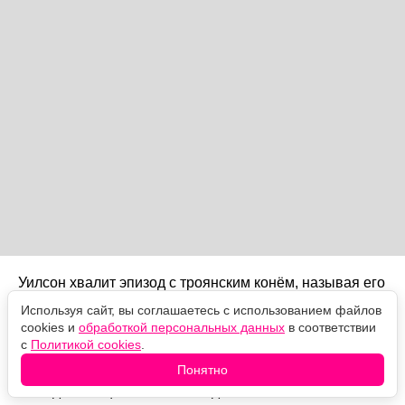
Уилсон хвалит эпизод с троянским конём, называя его
«выдающимся инженерным достижением», и
Используя сайт, вы соглашаетесь с использованием файлов
отмечает Эллиота Пейджа, сыгравшего, по её словам,
cookies и
обработкой персональных данных
в соответствии
«светлую, разрывающую сердце роль». Но главная
с
Политикой cookies
.
претензия осталась прежней: Нолана так
Понятно
завораживают механика и зрелище, что фильм в итоге
выходит эмоционально холодным.