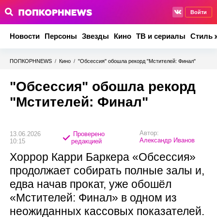
Войти
Новости
Персоны
Звезды
Кино
ТВ и сериалы
Стиль 
ПОПКОРНNEWS
/
Кино
/
"Обсессия" обошла рекорд "Мстителей: Финал"
"Обсессия" обошла рекорд
"Мстителей: Финал"
Автор:
13.06.2026
Проверено
Александр Иванов
10:15
редакцией
Хоррор Карри Баркера «Обсессия»
продолжает собирать полные залы и,
едва начав прокат, уже обошёл
«Мстителей: Финал» в одном из
неожиданных кассовых показателей.