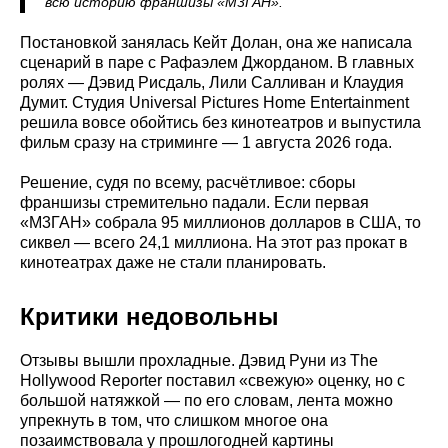
всю историю франшизы «М3ГАН».
Постановкой занялась Кейт Долан, она же написала
сценарий в паре с Рафаэлем Джорданом. В главных
ролях — Дэвид Рисдаль, Лили Салливан и Клаудия
Думит. Студия Universal Pictures Home Entertainment
решила вовсе обойтись без кинотеатров и выпустила
фильм сразу на стриминге — 1 августа 2026 года.
Решение, судя по всему, расчётливое: сборы
франшизы стремительно падали. Если первая
«М3ГАН» собрала 95 миллионов долларов в США, то
сиквел — всего 24,1 миллиона. На этот раз прокат в
кинотеатрах даже не стали планировать.
Критики недовольны
Отзывы вышли прохладные. Дэвид Руни из The
Hollywood Reporter поставил «свежую» оценку, но с
большой натяжкой — по его словам, лента можно
упрекнуть в том, что слишком многое она
позаимствовала у прошлогодней картины