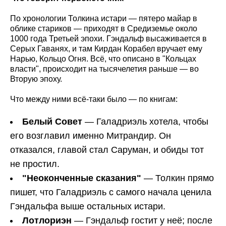
По хронологии Толкина истари — пятеро майар в
облике стариков — приходят в Средиземье около
1000 года Третьей эпохи. Гэндальф высаживается в
Серых Гаванях, и там Кирдан Корабел вручает ему
Нарью, Кольцо Огня. Всё, что описано в "Кольцах
власти", происходит на тысячелетия раньше — во
Вторую эпоху.
Что между ними всё-таки было — по книгам:
Белый Совет
— Галадриэль хотела, чтобы
его возглавил именно Митрандир. Он
отказался, главой стал Саруман, и обиды тот
не простил.
"Неоконченные сказания"
— Толкин прямо
пишет, что Галадриэль с самого начала ценила
Гэндальфа выше остальных истари.
Лотлориэн
— Гэндальф гостит у неё; после