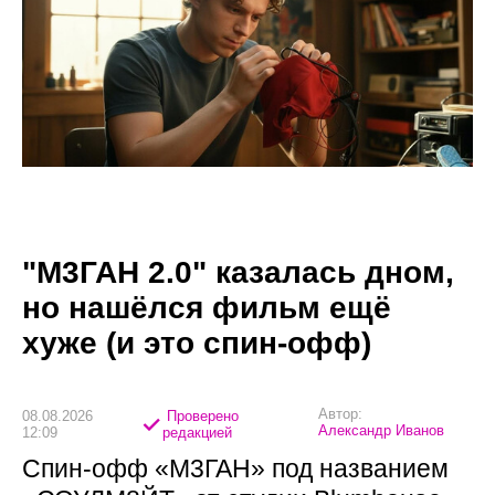
"М3ГАН 2.0" казалась дном,
но нашёлся фильм ещё
хуже (и это спин-офф)
Автор:
08.08.2026
Проверено
Александр Иванов
12:09
редакцией
Спин-офф «М3ГАН» под названием