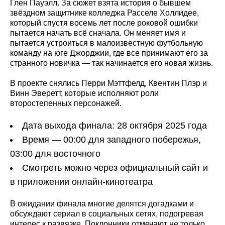
Глен Пауэлл. За сюжет взята история о бывшем
звёздном защитнике колледжа Расселе Холлидее,
который спустя восемь лет после роковой ошибки
пытается начать всё сначала. Он меняет имя и
пытается устроиться в малоизвестную футбольную
команду на юге Джорджии, где все принимают его за
странного новичка — так начинается его новая жизнь.
В проекте снялись Перри Мэттфелд, Квентин Плэр и
Винн Эверетт, которые исполняют роли
второстепенных персонажей.
Дата выхода финала: 28 октября 2025 года
Время — 00:00 для западного побережья,
03:00 для восточного
Смотреть можно через официальный сайт и
в приложении онлайн-кинотеатра
В ожидании финала многие делятся догадками и
обсуждают сериал в социальных сетях, подогревая
интерес к развязке. Поклонники отмечают не только