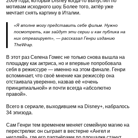
2009 года, который Disney когда-то выпустил по
мотивам исходного шоу. Более того, актёр уже
мечтает снять картину в Италии.
«Я вполне могу представить себе фильм. Нужно
посмотреть, как зайдут эти серии и как публика на
них отреагирует», — рассказал Генри изданию
TheWrap.
В этот раз Селена Гомес не только снова вышла на
площадку как актриса, но и впервые попробовала
себя в режиссуре — именно на этом финале. Генри
вспоминает, что своё мнение как режиссёр она
отстаивала уверенно, назвав её «очень
принципиальной» и почти всегда «абсолютно
правой».
Всего в сериале, выходившем на Disney+, набралось
34 эпизода.
Сам Генри тем временем меняет семейную магию на
перестрелки: он сыграет в вестерне «Ангел и
негодяй», где его партнёрами по площадке станут