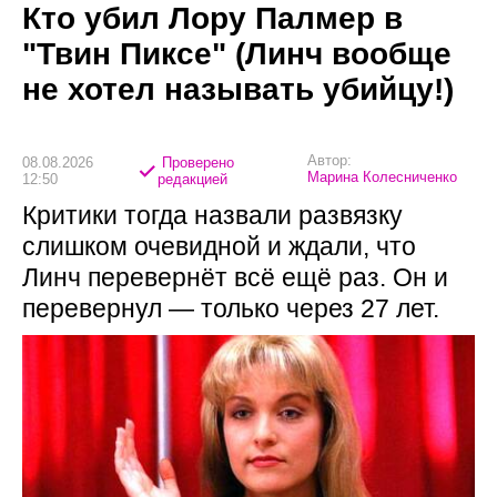
Кто убил Лору Палмер в
"Твин Пиксе" (Линч вообще
не хотел называть убийцу!)
Автор:
08.08.2026
Проверено
Марина Колесниченко
12:50
редакцией
Критики тогда назвали развязку
слишком очевидной и ждали, что
Линч перевернёт всё ещё раз. Он и
перевернул — только через 27 лет.