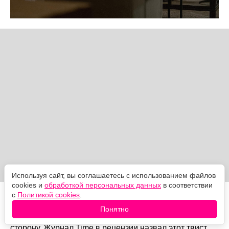
Используя сайт, вы соглашаетесь с использованием файлов
cookies и
обработкой персональных данных
в соответствии
с
Политикой cookies
.
Сериал сохраняет ту же ловушку — зритель до
последней минуты уверен, что идёт к "версии
Понятно
Барбары", — и в последний момент делает шаг в
сторону. Журнал Time в рецензии назвал этот твист