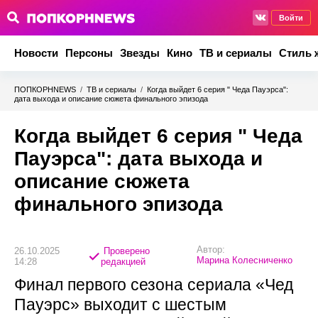
Войти
Новости
Персоны
Звезды
Кино
ТВ и сериалы
Стиль 
ПОПКОРНNEWS
/
ТВ и сериалы
/
Когда выйдет 6 серия " Чеда Пауэрса":
дата выхода и описание сюжета финального эпизода
Когда выйдет 6 серия " Чеда
Пауэрса": дата выхода и
описание сюжета
финального эпизода
Автор:
26.10.2025
Проверено
Марина Колесниченко
14:28
редакцией
Финал первого сезона сериала «Чед
Пауэрс» выходит с шестым