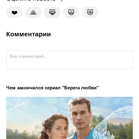
❤️
🙏
😹
🙀
😿
Комментарии
Чем закончился сериал "Берега любви"