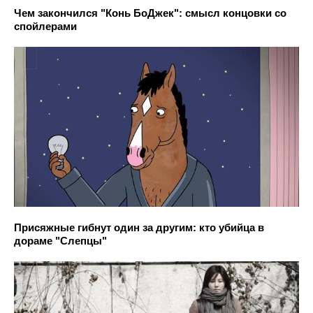
Чем закончился "Конь БоДжек": смысл концовки со
спойлерами
Присяжные гибнут один за другим: кто убийца в
дораме "Слепцы"