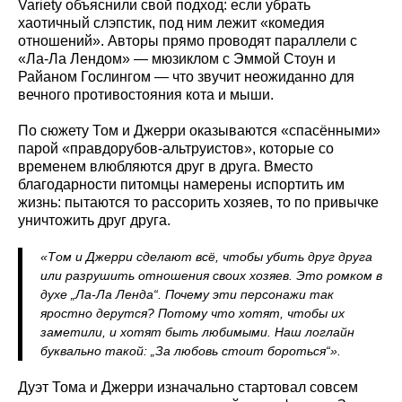
Variety объяснили свой подход: если убрать
хаотичный слэпстик, под ним лежит «комедия
отношений». Авторы прямо проводят параллели с
«Ла-Ла Лендом» — мюзиклом с Эммой Стоун и
Райаном Гослингом — что звучит неожиданно для
вечного противостояния кота и мыши.
По сюжету Том и Джерри оказываются «спасёнными»
парой «правдорубов-альтруистов», которые со
временем влюбляются друг в друга. Вместо
благодарности питомцы намерены испортить им
жизнь: пытаются то рассорить хозяев, то по привычке
уничтожить друг друга.
«Том и Джерри сделают всё, чтобы убить друг друга
или разрушить отношения своих хозяев. Это ромком в
духе „Ла-Ла Ленда“. Почему эти персонажи так
яростно дерутся? Потому что хотят, чтобы их
заметили, и хотят быть любимыми. Наш логлайн
буквально такой: „За любовь стоит бороться“».
Дуэт Тома и Джерри изначально стартовал совсем