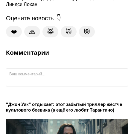
Линдси Лохан.
Оцените новость
❤️
🙏
😹
🙀
😿
Комментарии
"Джон Уик" отдыхает: этот забытый триллер жёстче
культового боевика (а ещё его любит Тарантино)