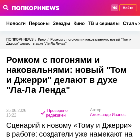
Войти
Новости
Персоны
Звезды
Кино
ТВ и сериалы
Стиль 
ПОПКОРНNEWS
/
Кино
/
Ромком с погонями и наковальнями: новый "Том и
Джерри" делают в духе "Ла-Ла Ленда"
Ромком с погонями и
наковальнями: новый "Том
и Джерри" делают в духе
"Ла-Ла Ленда"
Автор:
25.06.2026
Проверено
Александр Иванов
13:22
редакцией
Сценарий к новому «Тому и Джерри»
в работе: создатели уже намекают на