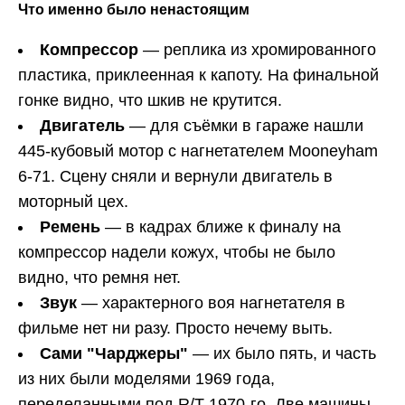
Что именно было ненастоящим
Компрессор
— реплика из хромированного
пластика, приклеенная к капоту. На финальной
гонке видно, что шкив не крутится.
Двигатель
— для съёмки в гараже нашли
445-кубовый мотор с нагнетателем Mooneyham
6-71. Сцену сняли и вернули двигатель в
моторный цех.
Ремень
— в кадрах ближе к финалу на
компрессор надели кожух, чтобы не было
видно, что ремня нет.
Звук
— характерного воя нагнетателя в
фильме нет ни разу. Просто нечему выть.
Сами "Чарджеры"
— их было пять, и часть
из них были моделями 1969 года,
переделанными под R/T 1970-го. Две машины