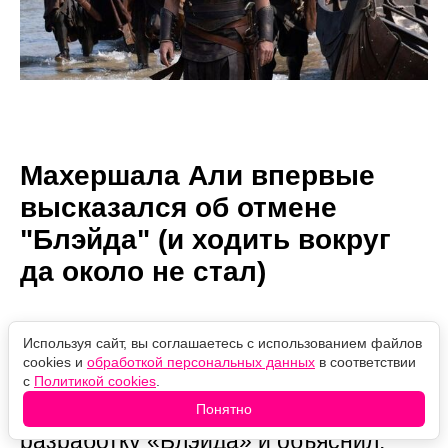
Махершала Али впервые
высказался об отмене
"Блэйда" (и ходить вокруг
да около не стал)
Автор:
04.08.2026
Проверено
Используя сайт, вы соглашаетесь с использованием файлов
Александр Иванов
14:01
редакцией
cookies и
обработкой персональных данных
в соответствии
Махершала Али впервые
с
Политикой cookies
.
прокомментировал затянувшуюся
Понятно
разработку «Блэйда» и объяснил,