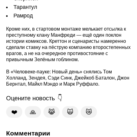
Тарантул
Рамрод
Кроме них, в стартовом монтаже мелькает отсылка к
преступному клану Манфреди — ещё один поклон
истории комиксов. Креттон и сценаристы намеренно
сделали ставку на пёструю компанию второстепенных
врагов, а не на очередное противостояние с
привычным Зелёным гоблином.
В «Человеке-пауке: Новый день» снялись Том
Холланд, Зендея, Сэди Синк, Джейкоб Баталон, Джон
Бернтал, Майкл Мэндо и Марк Руффало.
Оцените новость
❤️
🙏
😹
🙀
😿
Комментарии