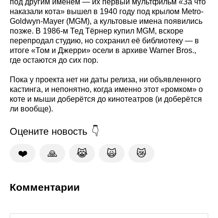
под другим именем — их первый мультфильм «За что
наказали кота» вышел в 1940 году под крылом Metro-
Goldwyn-Mayer (MGM), а культовые имена появились
позже. В 1986-м Тед Тёрнер купил MGM, вскоре
перепродал студию, но сохранил её библиотеку — в
итоге «Том и Джерри» осели в архиве Warner Bros.,
где остаются до сих пор.
Пока у проекта нет ни даты релиза, ни объявленного
кастинга, и непонятно, когда именно этот «ромком» о
коте и мыши доберётся до кинотеатров (и доберётся
ли вообще).
Оцените новость
❤️
🙏
😹
🙀
😿
Комментарии