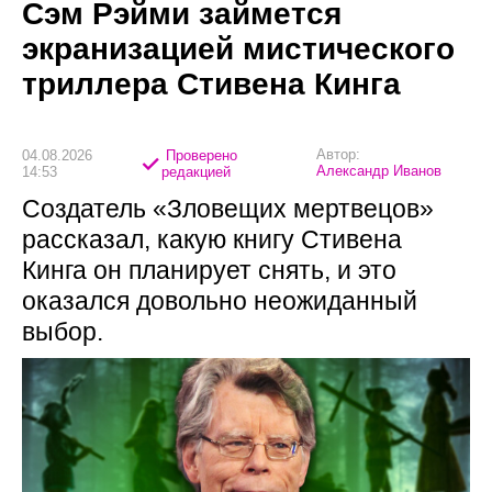
Сэм Рэйми займется
экранизацией мистического
триллера Стивена Кинга
Автор:
04.08.2026
Проверено
Александр Иванов
14:53
редакцией
Создатель «Зловещих мертвецов»
рассказал, какую книгу Стивена
Кинга он планирует снять, и это
оказался довольно неожиданный
выбор.