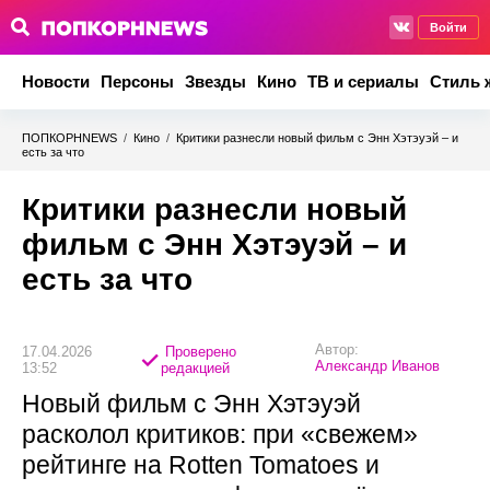
Войти
Новости
Персоны
Звезды
Кино
ТВ и сериалы
Стиль 
ПОПКОРНNEWS
/
Кино
/
Критики разнесли новый фильм с Энн Хэтэуэй – и
есть за что
Критики разнесли новый
фильм с Энн Хэтэуэй – и
есть за что
Автор:
17.04.2026
Проверено
Александр Иванов
13:52
редакцией
Новый фильм с Энн Хэтэуэй
расколол критиков: при «свежем»
рейтинге на Rotten Tomatoes и