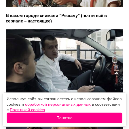
В каком городе снимали "Решалу" (почти всё в
сериале – настоящее)
Используя сайт, вы соглашаетесь с использованием файлов
Кто сильнее — Гэндальф или Саурон (спойлер: они
cookies и
обработкой персональных данных
в соответствии
одного вида)
с
Политикой cookies
.
Понятно