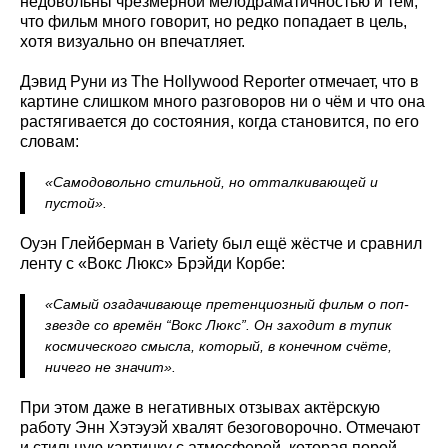
недовольны чрезмерной мелодраматичностью и тем,
что фильм много говорит, но редко попадает в цель,
хотя визуально он впечатляет.
Дэвид Руни из The Hollywood Reporter отмечает, что в
картине слишком много разговоров ни о чём и что она
растягивается до состояния, когда становится, по его
словам:
«Самодовольно стильной, но отталкивающей и
пустой».
Оуэн Глейберман в Variety был ещё жёстче и сравнил
ленту с «Вокс Люкс» Брэйди Корбе:
«Самый озадачивающе претенциозный фильм о поп-
звезде со времён “Вокс Люкс”. Он заходит в тупик
космического смысла, который, в конечном счёте,
ничего не значит».
При этом даже в негативных отзывах актёрскую
работу Энн Хэтэуэй хвалят безоговорочно. Отмечают
и стильную картинку с атмосферой, которая порой