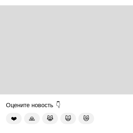
Оцените новость
❤️
🙏
😹
🙀
😿