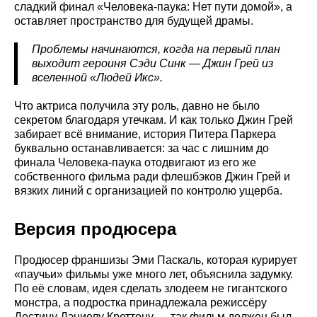
сладкий финал «Человека-паука: Нет пути домой», а
оставляет пространство для будущей драмы.
Проблемы начинаются, когда на первый план
выходит героиня Сэди Синк — Джин Грей из
вселенной «Людей Икс».
Что актриса получила эту роль, давно не было
секретом благодаря утечкам. И как только Джин Грей
забирает всё внимание, история Питера Паркера
буквально останавливается: за час с лишним до
финала Человека-паука отодвигают из его же
собственного фильма ради флешбэков Джин Грей и
вязких линий с организацией по контролю ущерба.
Версия продюсера
Продюсер франшизы Эми Паскаль, которая курирует
«паучьи» фильмы уже много лет, объяснила задумку.
По её словам, идея сделать злодеем не гигантского
монстра, а подростка принадлежала режиссёру
Дестину Дэниелу Креттону — так фильм должен был