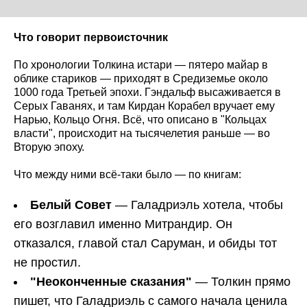
Что говорит первоисточник
По хронологии Толкина истари — пятеро майар в
облике стариков — приходят в Средиземье около
1000 года Третьей эпохи. Гэндальф высаживается в
Серых Гаванях, и там Кирдан Корабел вручает ему
Нарью, Кольцо Огня. Всё, что описано в "Кольцах
власти", происходит на тысячелетия раньше — во
Вторую эпоху.
Что между ними всё-таки было — по книгам:
Белый Совет
— Галадриэль хотела, чтобы
его возглавил именно Митрандир. Он
отказался, главой стал Саруман, и обиды тот
не простил.
"Неоконченные сказания"
— Толкин прямо
пишет, что Галадриэль с самого начала ценила