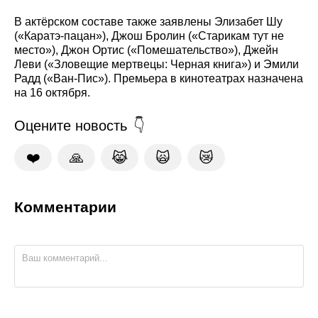
В актёрском составе также заявлены Элизабет Шу
(«Каратэ-пацан»), Джош Бролин («Старикам тут не
место»), Джон Ортис («Помешательство»), Джейн
Леви («Зловещие мертвецы: Черная книга») и Эмили
Радд («Ван-Пис»). Премьера в кинотеатрах назначена
на 16 октября.
Оцените новость
❤️
🙏
😹
🙀
😿
Комментарии