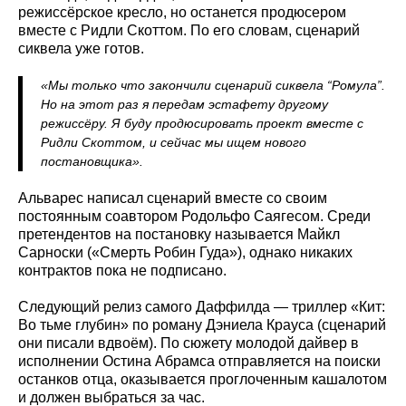
режиссёрское кресло, но останется продюсером
вместе с Ридли Скоттом. По его словам, сценарий
сиквела уже готов.
«Мы только что закончили сценарий сиквела “Ромула”.
Но на этот раз я передам эстафету другому
режиссёру. Я буду продюсировать проект вместе с
Ридли Скоттом, и сейчас мы ищем нового
постановщика».
Альварес написал сценарий вместе со своим
постоянным соавтором Родольфо Саягесом. Среди
претендентов на постановку называется Майкл
Сарноски («Смерть Робин Гуда»), однако никаких
контрактов пока не подписано.
Следующий релиз самого Даффилда — триллер «Кит:
Во тьме глубин» по роману Дэниела Крауса (сценарий
они писали вдвоём). По сюжету молодой дайвер в
исполнении Остина Абрамса отправляется на поиски
останков отца, оказывается проглоченным кашалотом
и должен выбраться за час.