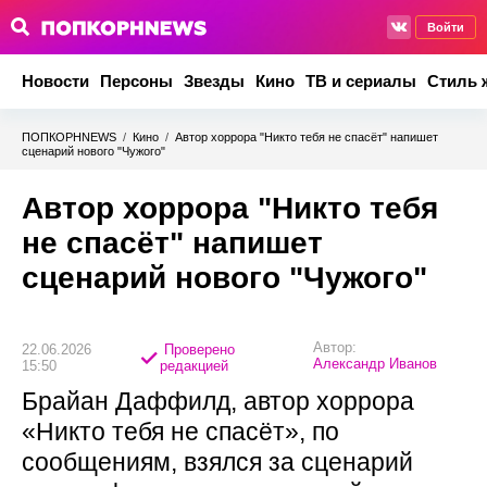
Войти
Новости
Персоны
Звезды
Кино
ТВ и сериалы
Стиль 
ПОПКОРНNEWS
/
Кино
/
Автор хоррора "Никто тебя не спасёт" напишет
сценарий нового "Чужого"
Автор хоррора "Никто тебя
не спасёт" напишет
сценарий нового "Чужого"
Автор:
22.06.2026
Проверено
Александр Иванов
15:50
редакцией
Брайан Даффилд, автор хоррора
«Никто тебя не спасёт», по
сообщениям, взялся за сценарий