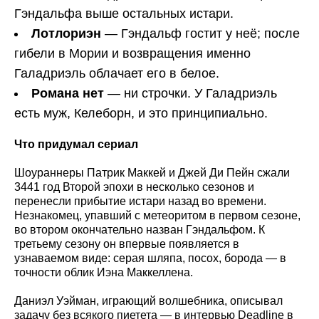
Гэндальфа выше остальных истари.
Лотлориэн
— Гэндальф гостит у неё; после
гибели в Мории и возвращения именно
Галадриэль облачает его в белое.
Романа нет
— ни строчки. У Галадриэль
есть муж, Келеборн, и это принципиально.
Что придумал сериал
Шоураннеры Патрик Маккей и Джей Ди Пейн сжали
3441 год Второй эпохи в несколько сезонов и
перенесли прибытие истари назад во времени.
Незнакомец, упавший с метеоритом в первом сезоне,
во втором окончательно назван Гэндальфом. К
третьему сезону он впервые появляется в
узнаваемом виде: серая шляпа, посох, борода — в
точности облик Иэна Маккеллена.
Даниэл Уэйман, играющий волшебника, описывал
задачу без всякого пиетета — в интервью Deadline в