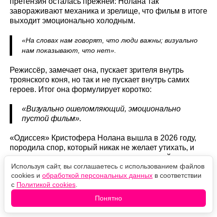
претензия осталась прежней: Нолана так
завораживают механика и зрелище, что фильм в итоге
выходит эмоционально холодным.
«На словах нам говорят, что люди важны; визуально
нам показывают, что нет».
Режиссёр, замечает она, пускает зрителя внутрь
троянского коня, но так и не пускает внутрь самих
героев. Итог она формулирует коротко:
«Визуально ошеломляющий, эмоционально
пустой фильм».
«Одиссея» Кристофера Нолана вышла в 2026 году,
породила спор, который никак не желает утихать, и
тем не менее продолжает покорять мировой прокат.
Используя сайт, вы соглашаетесь с использованием файлов
cookies и
обработкой персональных данных
в соответствии
Оцените новость
с
Политикой cookies
.
Понятно
❤️
🙏
😹
🙀
😿