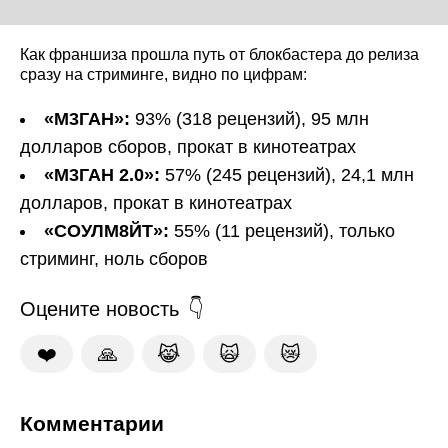
Как франшиза прошла путь от блокбастера до релиза
сразу на стриминге, видно по цифрам:
«М3ГАН»:
93% (318 рецензий), 95 млн
долларов сборов, прокат в кинотеатрах
«М3ГАН 2.0»:
57% (245 рецензий), 24,1 млн
долларов, прокат в кинотеатрах
«СОУЛМ8ЙТ»:
55% (11 рецензий), только
стриминг, ноль сборов
Оцените новость
❤️
🙏
😹
🙀
😿
Комментарии