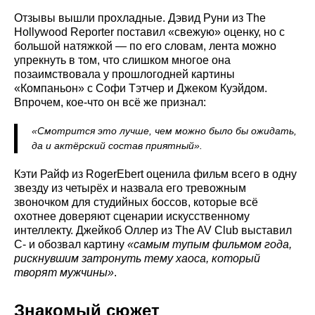
Отзывы вышли прохладные. Дэвид Руни из The
Hollywood Reporter поставил «свежую» оценку, но с
большой натяжкой — по его словам, лента можно
упрекнуть в том, что слишком многое она
позаимствовала у прошлогодней картины
«Компаньон» с Софи Тэтчер и Джеком Куэйдом.
Впрочем, кое-что он всё же признал:
«Смотрится это лучше, чем можно было бы ожидать,
да и актёрский состав приятный».
Кэти Райф из RogerEbert оценила фильм всего в одну
звезду из четырёх и назвала его тревожным
звоночком для студийных боссов, которые всё
охотнее доверяют сценарии искусственному
интеллекту. Джейкоб Оллер из The AV Club выставил
C- и обозвал картину
«самым тупым фильмом года,
рискнувшим затронуть тему хаоса, который
творят мужчины»
.
Знакомый сюжет