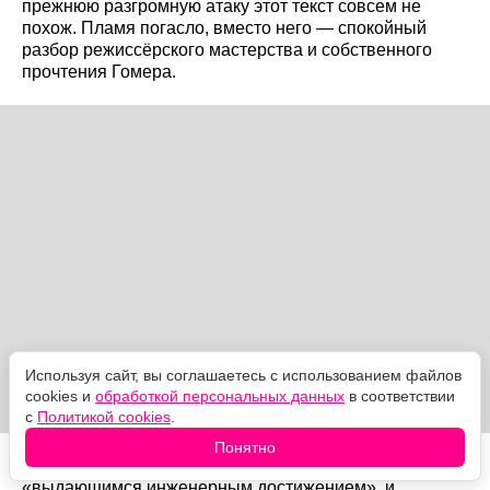
прежнюю разгромную атаку этот текст совсем не
похож. Пламя погасло, вместо него — спокойный
разбор режиссёрского мастерства и собственного
прочтения Гомера.
Используя сайт, вы соглашаетесь с использованием файлов
cookies и
обработкой персональных данных
в соответствии
с
Политикой cookies
.
Понятно
Уилсон хвалит эпизод с троянским конём, называя его
«выдающимся инженерным достижением», и