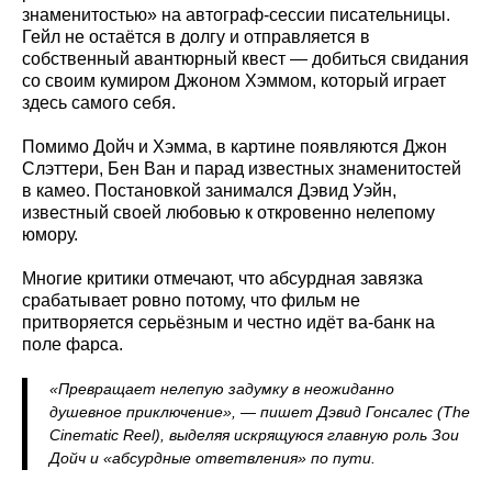
знаменитостью» на автограф-сессии писательницы.
Гейл не остаётся в долгу и отправляется в
собственный авантюрный квест — добиться свидания
со своим кумиром Джоном Хэммом, который играет
здесь самого себя.
Помимо Дойч и Хэмма, в картине появляются Джон
Слэттери, Бен Ван и парад известных знаменитостей
в камео. Постановкой занимался Дэвид Уэйн,
известный своей любовью к откровенно нелепому
юмору.
Многие критики отмечают, что абсурдная завязка
срабатывает ровно потому, что фильм не
притворяется серьёзным и честно идёт ва-банк на
поле фарса.
«Превращает нелепую задумку в неожиданно
душевное приключение», — пишет Дэвид Гонсалес (The
Cinematic Reel), выделяя искрящуюся главную роль Зои
Дойч и «абсурдные ответвления» по пути.