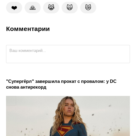
❤️
🙏
😹
🙀
😿
Комментарии
"Супергёрл" завершила прокат с провалом: у DC
снова антирекорд