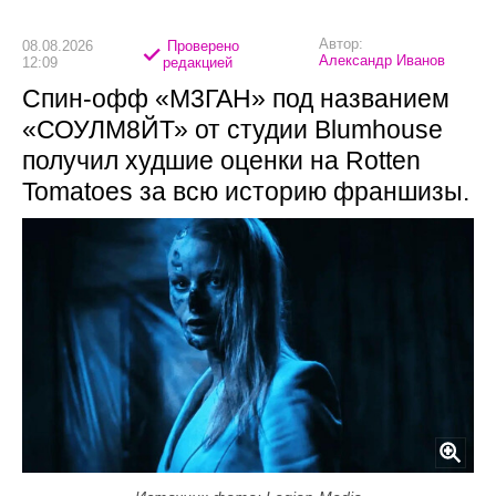
Автор:
08.08.2026
Проверено
Александр Иванов
12:09
редакцией
Спин-офф «М3ГАН» под названием
«СОУЛМ8ЙТ» от студии Blumhouse
получил худшие оценки на Rotten
Tomatoes за всю историю франшизы.