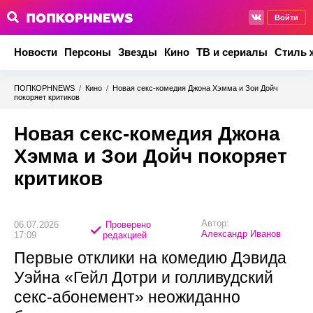
Войти
Новости
Персоны
Звезды
Кино
ТВ и сериалы
Стиль 
ПОПКОРНNEWS
/
Кино
/
Новая секс-комедия Джона Хэмма и Зои Дойч
покоряет критиков
Новая секс-комедия Джона
Хэмма и Зои Дойч покоряет
критиков
Автор:
06.07.2026
Проверено
Александр Иванов
17:09
редакцией
Первые отклики на комедию Дэвида
Уэйна «Гейл Дотри и голливудский
секс-абонемент» неожиданно