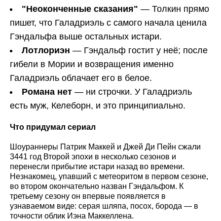
"Неоконченные сказания"
— Толкин прямо
пишет, что Галадриэль с самого начала ценила
Гэндальфа выше остальных истари.
Лотлориэн
— Гэндальф гостит у неё; после
гибели в Мории и возвращения именно
Галадриэль облачает его в белое.
Романа нет
— ни строчки. У Галадриэль
есть муж, Келеборн, и это принципиально.
Что придумал сериал
Шоураннеры Патрик Маккей и Джей Ди Пейн сжали
3441 год Второй эпохи в несколько сезонов и
перенесли прибытие истари назад во времени.
Незнакомец, упавший с метеоритом в первом сезоне,
во втором окончательно назван Гэндальфом. К
третьему сезону он впервые появляется в
узнаваемом виде: серая шляпа, посох, борода — в
точности облик Иэна Маккеллена.