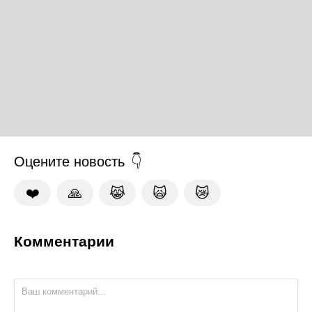
Оцените новость
❤️
🙏
😹
🙀
😿
Комментарии