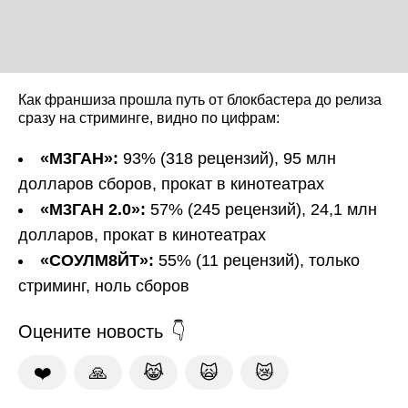
Как франшиза прошла путь от блокбастера до релиза
сразу на стриминге, видно по цифрам:
«М3ГАН»:
93% (318 рецензий), 95 млн
долларов сборов, прокат в кинотеатрах
«М3ГАН 2.0»:
57% (245 рецензий), 24,1 млн
долларов, прокат в кинотеатрах
«СОУЛМ8ЙТ»:
55% (11 рецензий), только
стриминг, ноль сборов
Оцените новость
❤️
🙏
😹
🙀
😿