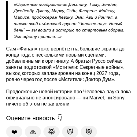
«Огромные поздравления Дестину, Тому, Зендее,
Джейкобу, Джону, Марку, Сэди, Флоренс, Майклу,
Марисе, продюсерам Кевину, Эми, Ави и Рэйчел, а
также всей съёмочной группе "Человек-паук: Новый
день" — вы вошли в историю по стартовым сборам.
Эстафету приняли…»
Сам «Финал» тоже вернётся на большие экраны до
конца года с несколькими новыми сценами,
добавленными к оригиналу. А братья Руссо сейчас
заняты подготовкой «Мстители: Секретные войны»,
выход которых запланирован на конец 2027 года,
ровно через год после «Мстители: Доктор Дум».
Продолжение новой истории про Человека-паука пока
официально не анонсировано — ни Marvel, ни Sony
ничего об этом не заявляли.
Оцените новость
❤️
🙏
😹
🙀
😿