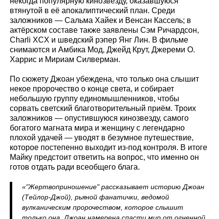
некогда популярную кинозвезду, оказавшуюся
втянутой в её апокалиптический план. Среди
заложников — Сальма Хайек и Венсан Кассель; в
актёрском составе также заявлены Сэм Ричардсон,
Charli XCX и шведский рэпер Янг Лин. В фильме
снимаются и Амбика Мод, Джейд Крут, Джереми О.
Харрис и Мириам Силверман.
По сюжету Джоан убеждена, что только она слышит
некое пророчество о конце света, и собирает
небольшую группу единомышленников, чтобы
сорвать светский благотворительный приём. Троих
заложников — опустившуюся кинозвезду, самого
богатого магната мира и женщину с легендарно
плохой удачей — уводят в безумное путешествие,
которое постепенно выходит из-под контроля. В итоге
Майку предстоит ответить на вопрос, что именно он
готов отдать ради всеобщего блага.
«"Жертвоприношение" рассказывает историю Джоан
(Тейлор-Джой), рьяной фанатички, ведомой
вулканическим пророчеством, которое слышит
только она. Джоан намерена спасти мир от огненной