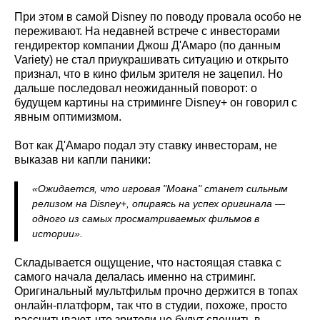
При этом в самой Disney по поводу провала особо не
переживают. На недавней встрече с инвесторами
гендиректор компании Джош Д'Амаро (по данным
Variety) не стал приукрашивать ситуацию и открыто
признал, что в кино фильм зрителя не зацепил. Но
дальше последовал неожиданный поворот: о
будущем картины на стриминге Disney+ он говорил с
явным оптимизмом.
Вот как Д'Амаро подал эту ставку инвесторам, не
выказав ни капли паники:
«Ожидается, что игровая "Моана" станет сильным
релизом на Disney+, опираясь на успех оригинала —
одного из самых просматриваемых фильмов в
истории».
Складывается ощущение, что настоящая ставка с
самого начала делалась именно на стриминг.
Оригинальный мультфильм прочно держится в топах
онлайн-платформ, так что в студии, похоже, просто
рассчитывают, что зрители не будут спешить в