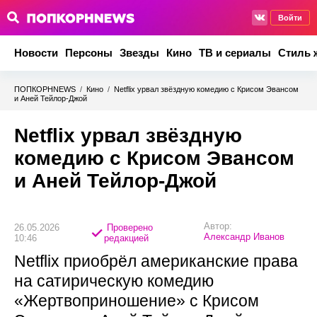
Войти
Новости
Персоны
Звезды
Кино
ТВ и сериалы
Стиль 
ПОПКОРНNEWS
/
Кино
/
Netflix урвал звёздную комедию с Крисом Эвансом
и Аней Тейлор-Джой
Netflix урвал звёздную
комедию с Крисом Эвансом
и Аней Тейлор-Джой
Автор:
26.05.2026
Проверено
Александр Иванов
10:46
редакцией
Netflix приобрёл американские права
на сатирическую комедию
«Жертвоприношение» с Крисом