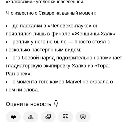
«халковский» уголок киновселенной.
Что известно о Скааре на данный момент:
до пасхалки в «Человеке-пауке» он
появлялся лишь в финале «Женщины-Халк»;
реплик у него не было — просто стоял с
несколько растерянным видом;
его боевой наряд подозрительно напоминает
гладиаторскую экипировку Халка из «Тора:
Рагнарёк»;
с момента того камео Marvel не сказала о
нём ни слова.
Оцените новость
❤️
🙏
😹
🙀
😿