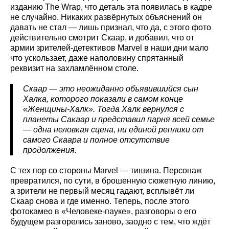
изданию The Wrap, что деталь эта появилась в кадре
не случайно. Никаких развёрнутых объяснений он
давать не стал — лишь признал, что да, с этого фото
действительно смотрит Скаар, и добавил, что от
армии зрителей-детективов Marvel в наши дни мало
что ускользает, даже наполовину спрятанный
реквизит на захламлённом столе.
Скаар — это неожиданно объявившийся сын
Халка, которого показали в самом конце
«Женщины-Халк». Тогда Халк вернулся с
планеты Сакаар и представил парня всей семье
— одна неловкая сцена, ни единой реплики от
самого Скаара и полное отсутствие
продолжения.
С тех пор со стороны Marvel — тишина. Персонаж
превратился, по сути, в брошенную сюжетную линию,
а зрители не первый месяц гадают, всплывёт ли
Скаар снова и где именно. Теперь, после этого
фотокамео в «Человеке-пауке», разговоры о его
будущем разгорелись заново, заодно с тем, что ждёт