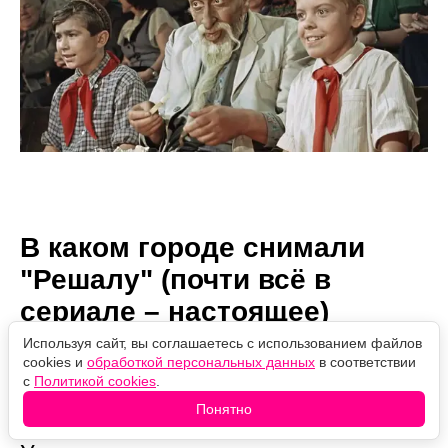
В каком городе снимали
"Решалу" (почти всё в
сериале – настоящее)
Используя сайт, вы соглашаетесь с использованием файлов
cookies и
обработкой персональных данных
в соответствии
Автор:
06.08.2026
Проверено
с
Политикой cookies
.
Марина Колесниченко
10:31
редакцией
Понятно
Помогали съёмочной группе охотно.