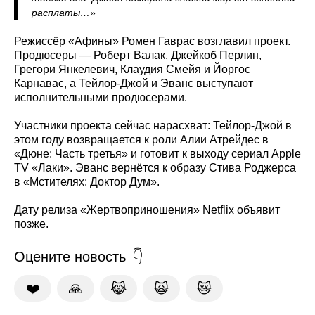
расплаты…»
Режиссёр «Афины» Ромен Гаврас возглавил проект.
Продюсеры — Роберт Валак, Джейкоб Перлин,
Грегори Янкелевич, Клаудия Смейя и Йоргос
Карнавас, а Тейлор-Джой и Эванс выступают
исполнительными продюсерами.
Участники проекта сейчас нарасхват: Тейлор-Джой в
этом году возвращается к роли Алии Атрейдес в
«Дюне: Часть третья» и готовит к выходу сериал Apple
TV «Лаки». Эванс вернётся к образу Стива Роджерса
в «Мстителях: Доктор Дум».
Дату релиза «Жертвоприношения» Netflix объявит
позже.
Оцените новость
❤️
🙏
😹
🙀
😿