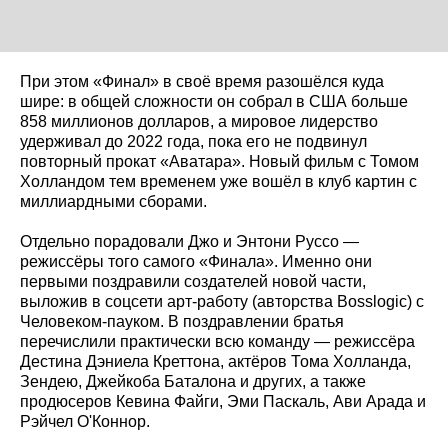
При этом «Финал» в своё время разошёлся куда
шире: в общей сложности он собрал в США больше
858 миллионов долларов, а мировое лидерство
удерживал до 2022 года, пока его не подвинул
повторный прокат «Аватара». Новый фильм с Томом
Холландом тем временем уже вошёл в клуб картин с
миллиардными сборами.
Отдельно порадовали Джо и Энтони Руссо —
режиссёры того самого «Финала». Именно они
первыми поздравили создателей новой части,
выложив в соцсети арт-работу (авторства Bosslogic) с
Человеком-пауком. В поздравлении братья
перечислили практически всю команду — режиссёра
Дестина Дэниела Креттона, актёров Тома Холланда,
Зендею, Джейкоба Баталона и других, а также
продюсеров Кевина Файги, Эми Паскаль, Ави Арада и
Рэйчел О'Коннор.