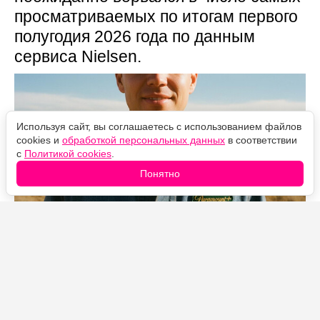
просматриваемых по итогам первого
полугодия 2026 года по данным
сервиса Nielsen.
Используя сайт, вы соглашаетесь с использованием файлов
cookies и
обработкой персональных данных
в соответствии
с
Политикой cookies
.
Понятно
Источник фото: Legion-Media
В первой половине 2026 года «Лэндмен» набрал
больше 12 миллиардов минут просмотра, и это при
том, что сериал состоит всего из 20 эпизодов за два