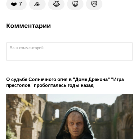
❤️
7
🙏
😹
🙀
😿
Комментарии
О судьбе Солнечного огня в "Доме Дракона" "Игра
престолов" проболталась годы назад