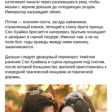
натягивает канаты через разлившуюся реку, чтобы
мешки с зерном доехали до голодающих уездов.
Император награждает обоих.
Потом — осенняя охота, засада наёмников,
отравленный клинок, летящий в спину брата принца.
Сяо Хуайюн бросается наперерез, братьев похищают
и запирают в горной пещере. Именно там, а не на
поле боя, годы вражды между ними наконец
заканчиваются.
Дальше следует дворцовый переворот, тяжёлое
ранение Сяо Хуайюна и сцена прощания под снегом,
после которой большинство зрителей приготовились к
очередной трагической концовке исторической
дорамы.