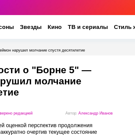
соны
Звезды
Кино
ТВ и сериалы
Стиль 
Деймон нарушил молчание спустя десятилетие
ости о "Борне 5" —
арушил молчание
етие
верено редакцией
Автор:
Александр Иванов
ей оценкой перспектив продолжения
 аккуратно очертив текущее состояние