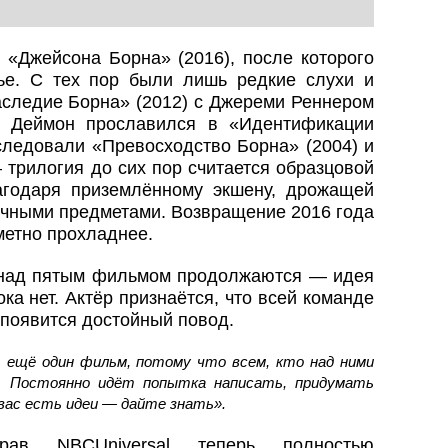
 «Джейсона Борна» (2016), после которого
ье. С тех пор были лишь редкие слухи и
аследие Борна» (2012) с Джереми Реннером
т Деймон прославился в «Идентификации
оследовали «Превосходство Борна» (2004) и
 трилогия до сих пор считается образцовой
агодаря приземлённому экшену, дрожащей
учными предметами. Возвращение 2016 года
метно прохладнее.
 над пятым фильмом продолжаются — идея
ока нет. Актёр признаётся, что всей команде
о появится достойный повод.
 ещё один фильм, потому что всем, кто над ними
ь. Постоянно идёт попытка написать, придумать
 вас есть идеи — дайте знать».
рав NBCUniversal теперь полностью