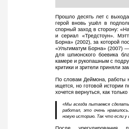
Прошло десять лет с выхода
герой вновь ушёл в подпол
спорный заход в сторону: «Н
и сериал «Тредстоун». Мэт
Борна» (2002), за которой п
«Ультиматум Борна» (2007) —
для шпионского боевика бл
камере и рукопашным с подр
критики и зрители приняли за
По словам Деймона, работы
ищется, но готовой истории п
хочется вернуться, как тольк
«Мы всегда пытаемся сделать
работал, это очень нравилос
новую историю. Так что если у
После урегулирования п