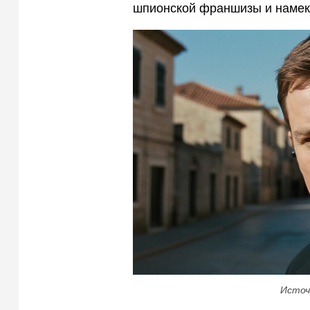
шпионской франшизы и намекн
Источ