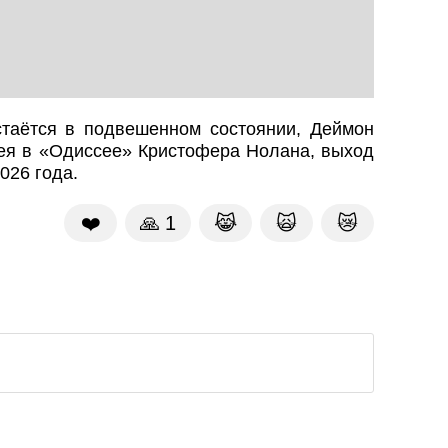
таётся в подвешенном состоянии, Деймон
сея в «Одиссее» Кристофера Нолана, выход
026 года.
❤️
🙏
1
😹
🙀
😿