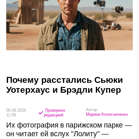
Почему расстались Сьюки
Уотерхаус и Брэдли Купер
Автор:
05.08.2026
Проверено
Марина Колесниченко
11:09
редакцией
Их фотография в парижском парке —
он читает ей вслух "Лолиту" —