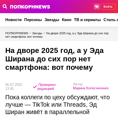
Войти
Новости
Персоны
Звезды
Кино
ТВ и сериалы
Стиль 
ПОПКОРНNEWS
/
Звезды
/
На дворе 2025 год, а у Эда Ширана до сих пор
нет смартфона: вот почему
На дворе 2025 год, а у Эда
Ширана до сих пор нет
смартфона: вот почему
Автор:
06.07.2025
Проверено
Марина Колесниченко
13:45
редакцией
Пока коллеги по цеху обсуждают, что
лучше — TikTok или Threads, Эд
Ширан живёт в параллельной