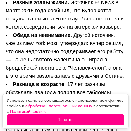
Разные этапы жизни.
Источник E! News в
марте 2015 года сообщил, что Купер хотел
создавать семью, а Уотерхаус была не готова и
хотела сосредоточиться на актёрской карьере.
Обида на невнимание.
Другой источник,
уже из New York Post, утверждал: Купер решил,
что она недостаточно поддерживает его работу
— на День святого Валентина он играл в
бродвейской постановке "Человек-слон", а она
в это время развлекалась с друзьями в Остине.
Разница в возрасте.
17 лет разницы
обсуждали два года подряд все таблоиды
мира. Отдельная деталь: в том же 2013-м Купер
Используя сайт, вы соглашаетесь с использованием файлов
cookies и
обработкой персональных данных
в соответствии
отрицал роман с 22-летней Дженнифер Лоуренс
с
Политикой cookies
.
фразой о том, что годится ей в отцы.
Понятно
Расстались они, судя по сообщениям People, ещё в