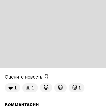
Оцените новость
❤️
1
🙏
1
😹
🙀
😿
1
Комментарии