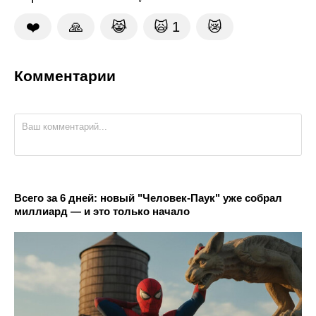
❤️
🙏
😹
🙀
1
😿
Комментарии
Всего за 6 дней: новый "Человек-Паук" уже собрал
миллиард — и это только начало