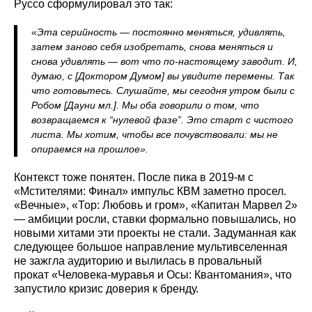
Руссо сформулировал это так:
«Эта серийность — постоянно меняться, удивлять,
затем заново себя изобретать, снова меняться и
снова удивлять — вот что по‑настоящему заводит. И,
думаю, с [Доктором Думом] вы увидите перемены. Так
что готовьтесь. Слушайте, мы сегодня утром были с
Робом [Дауни мл.]. Мы оба говорили о том, что
возвращаемся к “нулевой фазе”. Это старт с чистого
листа. Мы хотим, чтобы все почувствовали: мы не
опираемся на прошлое».
Контекст тоже понятен. После пика в 2019‑м с
«Мстителями: Финал» импульс КВМ заметно просел.
«Вечные», «Тор: Любовь и гром», «Капитан Марвел 2»
— амбиции росли, ставки формально повышались, но
новыми хитами эти проекты не стали. Задуманная как
следующее большое направление мультивселенная
не зажгла аудиторию и вылилась в провальный
прокат «Человека‑муравья и Осы: Квантомания», что
запустило кризис доверия к бренду.