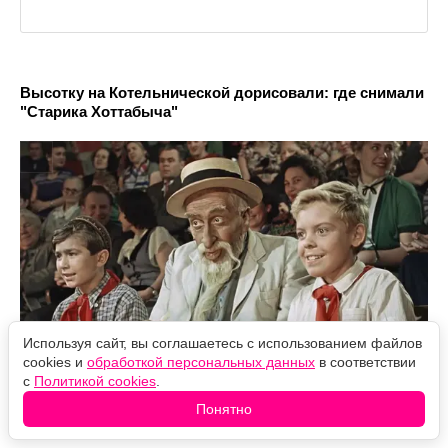
Высотку на Котельнической дорисовали: где снимали
"Старика Хоттабыча"
Используя сайт, вы соглашаетесь с использованием файлов
cookies и
обработкой персональных данных
в соответствии
с
Политикой cookies
.
В каком городе снимали "Решалу" (почти всё в
Понятно
сериале – настоящее)