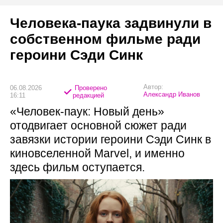
Человека-паука задвинули в
собственном фильме ради
героини Сэди Синк
Автор:
06.08.2026
Проверено
Александр Иванов
16:11
редакцией
«Человек-паук: Новый день»
отодвигает основной сюжет ради
завязки истории героини Сэди Синк в
киновселенной Marvel, и именно
здесь фильм оступается.