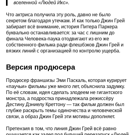
вселенной «Людей Икс».
Что актриса получила эту роль, давно не было
секретом благодаря утечкам. И как только Джин Грей
забирает всё внимание, история Питера Паркера
буквально останавливается: за час с лишним до
финала Человека-паука отодвигают из его же
собственного фильма ради флешбэков Джин Грей и
вязких линий с организацией по контролю ущерба.
Версия продюсера
Продюсер франшизы Эми Паскаль, которая курирует
«паучьи» фильмы уже много лет, объяснила задумку.
По её словам, идея сделать злодеем не гигантского
монстра, а подростка принадлежала режиссёру
Дестину Дэниелу Креттону — так фильм должен был
глубже раскрыть темы одиночества и человеческой
связи, а образ Джин Грей эти мотивы дополняет.
Претензия в том, что линия Джин Грей всё равно
ощущается как задел под будущий перезапуск «Людей