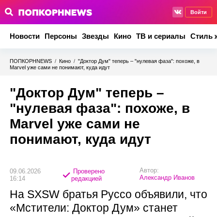
Войти
Новости
Персоны
Звезды
Кино
ТВ и сериалы
Стиль 
ПОПКОРНNEWS
/
Кино
/
"Доктор Дум" теперь – "нулевая фаза": похоже, в
Marvel уже сами не понимают, куда идут
"Доктор Дум" теперь –
"нулевая фаза": похоже, в
Marvel уже сами не
понимают, куда идут
Автор:
09.06.2026
Проверено
Александр Иванов
16:14
редакцией
На SXSW братья Руссо объявили, что
«Мстители: Доктор Дум» станет