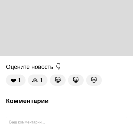
Оцените новость
❤️
1
🙏
1
😹
🙀
😿
Комментарии