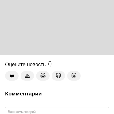
Оцените новость
❤️
🙏
😹
🙀
😿
Комментарии