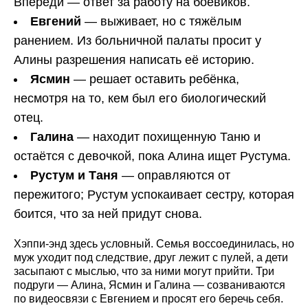
Впереди — ответ за работу на боевиков.
Евгений
— выживает, но с тяжёлым
ранением. Из больничной палаты просит у
Алины разрешения написать её историю.
Ясмин
— решает оставить ребёнка,
несмотря на то, кем был его биологический
отец.
Галина
— находит похищенную Таню и
остаётся с девочкой, пока Алина ищет Рустума.
Рустум и Таня
— оправляются от
пережитого; Рустум успокаивает сестру, которая
боится, что за ней придут снова.
Хэппи-энд здесь условный. Семья воссоединилась, но
муж уходит под следствие, друг лежит с пулей, а дети
засыпают с мыслью, что за ними могут прийти. Три
подруги — Алина, Ясмин и Галина — созваниваются
по видеосвязи с Евгением и просят его беречь себя.