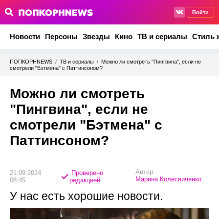
Войти
Новости
Персоны
Звезды
Кино
ТВ и сериалы
Стиль 
ПОПКОРНNEWS
/
ТВ и сериалы
/
Можно ли смотреть "Пингвина", если не
смотрели "Бэтмена" с Паттинсоном?
Можно ли смотреть
"Пингвина", если не
смотрели "Бэтмена" с
Паттинсоном?
Автор:
21.09.2024
Проверено
Марина Колесниченко
08:45
редакцией
У нас есть хорошие новости.