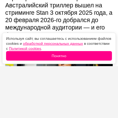
Австралийский триллер вышел на
стриминге Stan 3 октября 2025 года, а
20 февраля 2026-го добрался до
международной аудитории — и его
финал устроен так, что половину
Используя сайт, вы соглашаетесь с использованием файлов
смысла легко пропустить.
cookies и
обработкой персональных данных
в соответствии
с
Политикой cookies
.
Понятно
Источник фото: Legion-Media