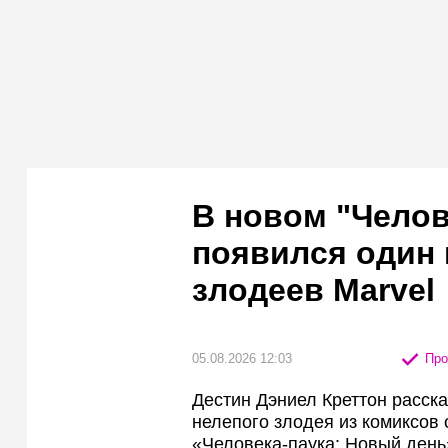
В новом "Челов
появился один
злодеев Marvel
05.08.2026 12:03
Про
Дестин Дэниел Креттон расска
нелепого злодея из комиксов
«Человека-паука: Новый день