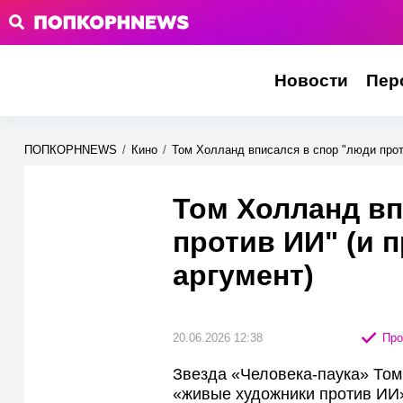
Новости
Пер
ПОПКОРНNEWS
/
Кино
/
Том Холланд вписался в спор "люди прот
Том Холланд вп
против ИИ" (и 
аргумент)
20.06.2026 12:38
Про
Звезда «Человека-паука» Том
«живые художники против ИИ»