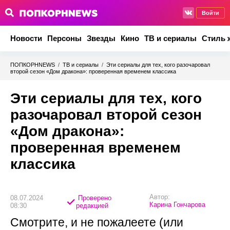
Войти
Новости
Персоны
Звезды
Кино
ТВ и сериалы
Стиль 
ПОПКОРНNEWS
/
ТВ и сериалы
/
Эти сериалы для тех, кого разочаровал
второй сезон «Дом дракона»: проверенная временем классика
Эти сериалы для тех, кого
разочаровал второй сезон
«Дом дракона»:
проверенная временем
классика
Автор:
08.07.2024
Проверено
Карина Гончарова
08:30
редакцией
Смотрите, и не пожалеете (или