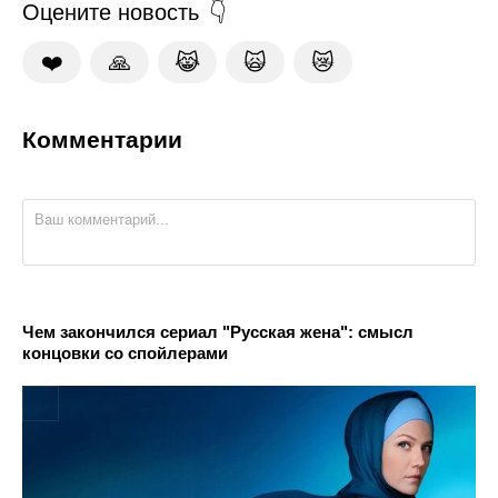
Оцените новость
❤️
🙏
😹
🙀
😿
Комментарии
Чем закончился сериал "Русская жена": смысл
концовки со спойлерами