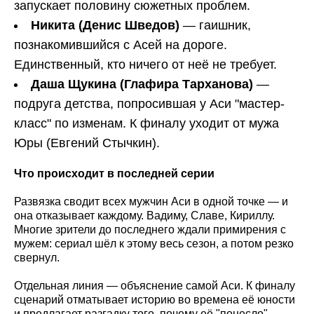
запускает половину сюжетных проблем.
Никита (Денис Шведов)
— гаишник,
познакомившийся с Асей на дороге.
Единственный, кто ничего от неё не требует.
Даша Щукина (Глафира Тарханова)
—
подруга детства, попросившая у Аси "мастер-
класс" по изменам. К финалу уходит от мужа
Юры (Евгений Стычкин).
Что происходит в последней серии
Развязка сводит всех мужчин Аси в одной точке — и
она отказывает каждому. Вадиму, Славе, Кириллу.
Многие зрители до последнего ждали примирения с
мужем: сериал шёл к этому весь сезон, а потом резко
свернул.
Отдельная линия — объяснение самой Аси. К финалу
сценарий отматывает историю во времена её юности
и предлагает разгадку того, почему её "понесло".