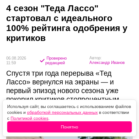
4 сезон "Теда Лассо"
стартовал с идеального
100% рейтинга одобрения у
критиков
Автор:
06.08.2026
Проверено
Александр Иванов
11:59
редакцией
Спустя три года перерыва «Тед
Лассо» вернулся на экраны — и
первый эпизод нового сезона уже
покорил критиков стопроцентным
рейтингом, вновь напоминая, за что
Используя сайт, вы соглашаетесь с использованием файлов
cookies и
обработкой персональных данных
в соответствии
зрители полюбили неунывающего
с
Политикой cookies
.
тренера.
Понятно