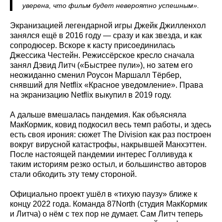
уверена, что фильм будет невероятно успешным».
Экранизацией легендарной игры Джейк Джилленхол
занялся ещё в 2016 году — сразу и как звезда, и как
сопродюсер. Вскоре к касту присоединилась
Джессика Честейн. Режиссёрское кресло сначала
занял Дэвид Литч («Быстрее пули»), но затем его
неожиданно сменил Роусон Маршалл Тёрбер,
снявший для Netflix «Красное уведомление». Права
на экранизацию Netflix выкупил в 2019 году.
А дальше вмешалась пандемия. Как объясняла
МакКормик, ковид подкосил весь темп работы, и здесь
есть своя ирония: сюжет The Division как раз построен
вокруг вирусной катастрофы, накрывшей Манхэттен.
После настоящей пандемии интерес Голливуда к
таким историям резко остыл, и большинство авторов
стали обходить эту тему стороной.
Официально проект ушёл в «тихую паузу» ближе к
концу 2022 года. Команда 87North (студия МакКормик
и Литча) о нём с тех пор не думает. Сам Литч теперь