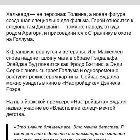
Хальвард — не персонаж Толкина, а новая фигура,
созданная специально для фильма. Герой относится к
следопытам Дунэдайн — тому же народу, откуда
родом Арагорн, и присоединится к Страннику в охоте
на Голлума.
К франшизе вернутся и ветераны: Иэн Маккеллен
снова наденет шляпу мага в образе Гэндальфа,
Элайджа Вуд появится как Фродо Бэггинс, а Энди
Серкис вновь сыграет Голлума и одновременно
выступит режиссёром картины. Сейчас Вудалла
можно увидеть в кино в «Настройщике» Дэниела
Роэра.
На нью-йоркской премьере «Настройщика» Вудалл
назвал участие во «Властелине колец» мечтой
детства.
«Это значит для меня всё. Это мечта детства. Я
смотрел это в детстве и пересматривал миллион
раз, так что теперь стать частью этого —