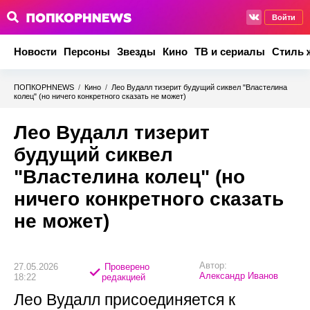
Войти
Новости
Персоны
Звезды
Кино
ТВ и сериалы
Стиль 
ПОПКОРНNEWS
/
Кино
/
Лео Вудалл тизерит будущий сиквел "Властелина
колец" (но ничего конкретного сказать не может)
Лео Вудалл тизерит
будущий сиквел
"Властелина колец" (но
ничего конкретного сказать
не может)
Автор:
27.05.2026
Проверено
Александр Иванов
18:22
редакцией
Лео Вудалл присоединяется к