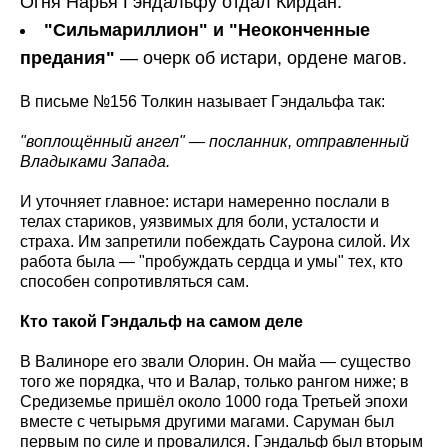
Огня Нарья Гэндальфу отдал Кирдан.
"Сильмариллион" и "Неоконченные
предания"
— очерк об истари, ордене магов.
В письме №156 Толкин называет Гэндальфа так:
"воплощённый ангел" — посланник, отправленный
Владыками Запада.
И уточняет главное: истари намеренно послали в
телах стариков, уязвимых для боли, усталости и
страха. Им запретили побеждать Саурона силой. Их
работа была — "пробуждать сердца и умы" тех, кто
способен сопротивляться сам.
Кто такой Гэндальф на самом деле
В Валиноре его звали Олорин. Он майа — существо
того же порядка, что и Валар, только рангом ниже; в
Средиземье пришёл около 1000 года Третьей эпохи
вместе с четырьмя другими магами. Саруман был
первым по силе и провалился. Гэндальф был вторым