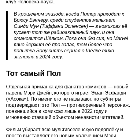
клуб Человека-паука.
В крошечном эпизоде, когда Питер приходит к
Брюсу Бэннеру, среди студентов мелькает
Синди Мун (Тиффани Эспенсен) — в комиксах её
кусает тот же радиоактивный паук, и она
становится Шёлком. Пока она без сил, но Marvel
явно держит её про запас, тем более что
попытка Sony снять сериал о Шёлке тихо
заглохла в 2024 году.
Тот самый Пол
Отдельная приманка для фанатов комиксов — новый
парень Мэри Джейн, которого играет Эман Эсфанди
(«Асока»). По имени его не называют, но субтитры
подтверждают: это Пол — противоречивый персонаж,
появившийся в комиксах лишь в 2022 году и
мгновенно ставший объектом ненависти читателей.
Фильм убирает всю мультивселенскую подоплёку и
просто выставляет его новым увлечением Мэри