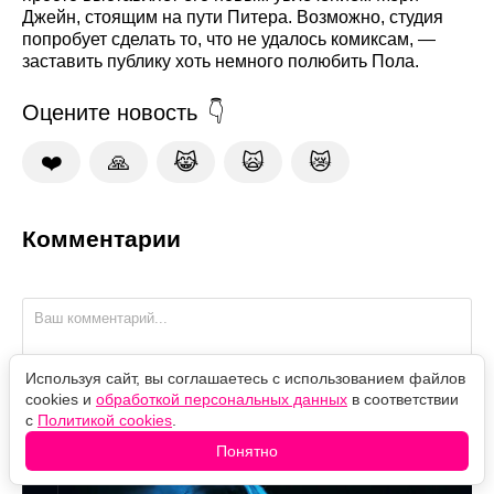
Джейн, стоящим на пути Питера. Возможно, студия
попробует сделать то, что не удалось комиксам, —
заставить публику хоть немного полюбить Пола.
Оцените новость
❤️
🙏
😹
🙀
😿
Комментарии
Используя сайт, вы соглашаетесь с использованием файлов
cookies и
обработкой персональных данных
в соответствии
с
Политикой cookies
.
"М3ГАН 2.0" казалась дном, но нашёлся фильм ещё
хуже (и это спин-офф)
Понятно