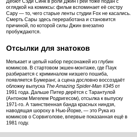
Дебют Сэди Синк в роли Джин Грей тоже подан с
оглядкой на комиксы: фильм вспоминает её сестру
Сару — то, чего старые ленты студии Fox не касались.
Смерть Сары здесь переработана и становится
причиной, по которой силы Джин внезапно
пробуждаются.
Отсылки для знатоков
Мелькает и целый набор персонажей из глубин
комиксов. В стартовом экшен-монтаже, где Паук
разбирается с криминалом низшего пошиба,
появляется Бумеранг, а сцена дословно воссоздаёт
обложку выпуска
The Amazing Spider-Man #345
от
1991 года. Дальше Питер дерётся с Тарантулой
(Антоном Мигелем Родригесом), отсылка к выпуску
1971-го. А таинственная банда красных ниндзя,
наводящая шороху в Нью-Йорке, — это Рука из
комиксов о Сорвиголове, впервые показанная ещё в
1981 году.