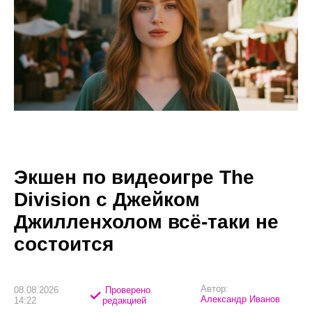
Экшен по видеоигре The
Division с Джейком
Джилленхолом всё-таки не
состоится
Автор:
08.08.2026
Проверено
Александр Иванов
14:22
редакцией