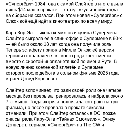
«Супергёрл» 1984 года с самой Слейтер в итоге взяла
лишь $14 млн в прокате — статус «культовой» тогда
на сборах не сказался. При этом новая «Супергёрл» с
Олкок всё ещё идёт в кинотеатрах по всему миру.
Кара Зор-Эл — икона комиксов и кузина Супермена.
Слейтер сыграла её в спин-оффе о Супермене в 80-х
— ей было около 18 лет, когда она получила роль.
Теперь эстафету приняла Милли Олкок: её версия
героини отправляется в своего рода квест мести
вместе с сиротой-инопланетянкой по имени Рути. В
новую линию вселенной вплетён и Супермен,
которого после дебюта в сольном фильме 2025 года
играет Дэвид Коренсвет.
Слейтер вспоминает, что ради своей роли она четыре
месяца без перерыва тренировалась и набрала около
7 кг мышц. Тогда актриса подписала контракт на три
фильма, но после провала в прокате сиквелы
отменили. При этом Слейтер осталась в DC: позже
она сыграла Лару-Эл в «Тайнах Смолвиля», Элизу
Дэнверс в сериале «Супергёрл» на The CW и