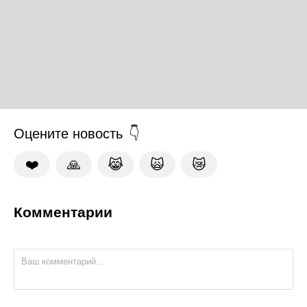
Оцените новость
❤️
🙏
😹
🙀
😿
Комментарии