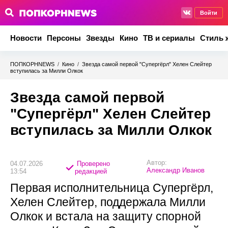
Войти
Новости
Персоны
Звезды
Кино
ТВ и сериалы
Стиль 
ПОПКОРНNEWS
/
Кино
/
Звезда самой первой "Супергёрл" Хелен Слейтер
вступилась за Милли Олкок
Звезда самой первой
"Супергёрл" Хелен Слейтер
вступилась за Милли Олкок
Автор:
04.07.2026
Проверено
Александр Иванов
13:54
редакцией
Первая исполнительница Супергёрл,
Хелен Слейтер, поддержала Милли
Олкок и встала на защиту спорной