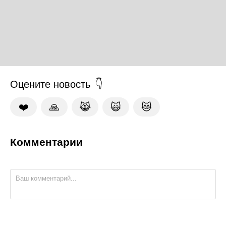
Оцените новость
❤️
🙏
😹
🙀
😿
Комментарии