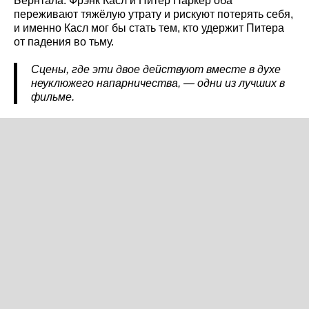
Бернтала. Фрэнк Касл и Питер Паркер оба
переживают тяжёлую утрату и рискуют потерять себя,
и именно Касл мог бы стать тем, кто удержит Питера
от падения во тьму.
Сцены, где эти двое действуют вместе в духе
неуклюжего напарничества, — одни из лучших в
фильме.