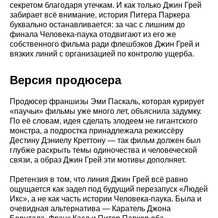
секретом благодаря утечкам. И как только Джин Грей
забирает всё внимание, история Питера Паркера
буквально останавливается: за час с лишним до
финала Человека-паука отодвигают из его же
собственного фильма ради флешбэков Джин Грей и
вязких линий с организацией по контролю ущерба.
Версия продюсера
Продюсер франшизы Эми Паскаль, которая курирует
«паучьи» фильмы уже много лет, объяснила задумку.
По её словам, идея сделать злодеем не гигантского
монстра, а подростка принадлежала режиссёру
Дестину Дэниелу Креттону — так фильм должен был
глубже раскрыть темы одиночества и человеческой
связи, а образ Джин Грей эти мотивы дополняет.
Претензия в том, что линия Джин Грей всё равно
ощущается как задел под будущий перезапуск «Людей
Икс», а не как часть истории Человека-паука. Была и
очевидная альтернатива — Каратель Джона