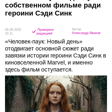
собственном фильме ради
героини Сэди Синк
Автор:
06.08.2026
Проверено
Александр Иванов
16:11
редакцией
«Человек-паук: Новый день»
отодвигает основной сюжет ради
завязки истории героини Сэди Синк в
киновселенной Marvel, и именно
здесь фильм оступается.