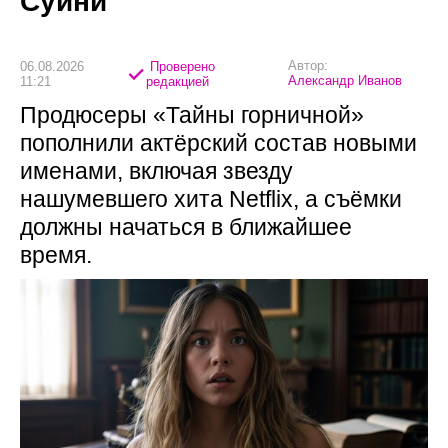
Суини
Автор:
06.08.2026
Проверено
Александр Иванов
11:21
редакцией
Продюсеры «Тайны горничной»
пополнили актёрский состав новыми
именами, включая звезду
нашумевшего хита Netflix, а съёмки
должны начаться в ближайшее
время.