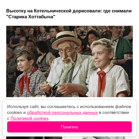
Высотку на Котельнической дорисовали: где снимали
"Старика Хоттабыча"
В каком городе снимали "Решалу" (почти всё в
Используя сайт, вы соглашаетесь с использованием файлов
сериале – настоящее)
cookies и
обработкой персональных данных
в соответствии
с
Политикой cookies
.
Понятно