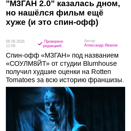
"М3ГАН 2.0" казалась дном,
но нашёлся фильм ещё
хуже (и это спин-офф)
Автор:
08.08.2026
Проверено
Александр Иванов
12:09
редакцией
Спин-офф «М3ГАН» под названием
«СОУЛМ8ЙТ» от студии Blumhouse
получил худшие оценки на Rotten
Tomatoes за всю историю франшизы.