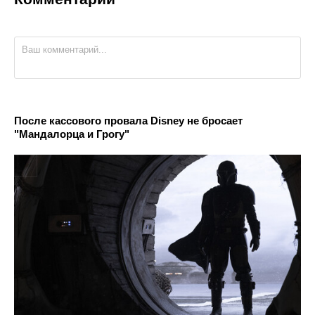
После кассового провала Disney не бросает
"Мандалорца и Грогу"