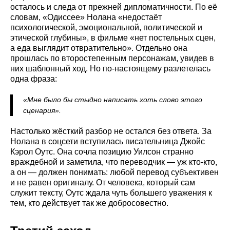
осталось и следа от прежней дипломатичности. По её
словам, «Одиссее» Нолана «недостаёт
психологической, эмоциональной, политической и
этической глубины», в фильме «нет постельных сцен,
а еда выглядит отвратительно». Отдельно она
прошлась по второстепенным персонажам, увидев в
них шаблонный ход. Но по-настоящему разлетелась
одна фраза:
«Мне было бы стыдно написать хоть слово этого
сценария».
Настолько жёсткий разбор не остался без ответа. За
Нолана в соцсети вступилась писательница Джойс
Кэрол Оутс. Она сочла позицию Уилсон странно
враждебной и заметила, что переводчик — уж кто-кто,
а он — должен понимать: любой перевод субъективен
и не равен оригиналу. От человека, который сам
служит тексту, Оутс ждала чуть большего уважения к
тем, кто действует так же добросовестно.