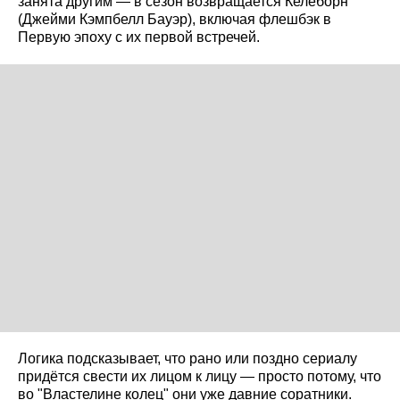
занята другим — в сезон возвращается Келеборн
(Джейми Кэмпбелл Бауэр), включая флешбэк в
Первую эпоху с их первой встречей.
Логика подсказывает, что рано или поздно сериалу
придётся свести их лицом к лицу — просто потому, что
во "Властелине колец" они уже давние соратники.