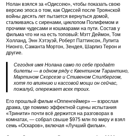
Нолан взялся за «Одиссею», чтобы показать свою
версию эпоса о том, как Одиссей после Троянской
войны десять лет пытается вернуться домой,
сталкиваясь с сиренами, циклопом Полифемом и
прочими чудесами и кошмарами на пути. Состав у
фильма что ни на есть топовый: Мэтт Деймон, Том
Холланд, Энн Хэтэуэй, Роберт Паттинсон, Лупита
Нионго, Саманта Мортон, Зендея, Шарлиз Терон и
другие.
Сегодня имя Нолана само по себе продаёт
билеты — в одном ряду с Квентином Тарантино,
Мартином Скорсезе и Стивеном Спилбергом,
хотя по влиянию и кассовой мощи он сейчас,
пожалуй, опережает всех троих.
Его прошлый фильм «Оппенгеймер» — взрослая
драма, где помимо эффектной сцены испытания
«Тринити» почти всё держится на разговорах в
комнатах, — собрал свыше $975 млн по миру и взял
семь «Оскаров», включая «Лучший фильм».