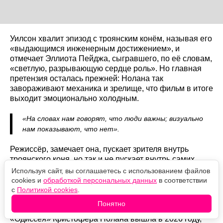
Уилсон хвалит эпизод с троянским конём, называя его
«выдающимся инженерным достижением», и
отмечает Эллиота Пейджа, сыгравшего, по её словам,
«светлую, разрывающую сердце роль». Но главная
претензия осталась прежней: Нолана так
завораживают механика и зрелище, что фильм в итоге
выходит эмоционально холодным.
«На словах нам говорят, что люди важны; визуально
нам показывают, что нет».
Режиссёр, замечает она, пускает зрителя внутрь
троянского коня, но так и не пускает внутрь самих
героев. Итог она формулирует коротко:
Используя сайт, вы соглашаетесь с использованием файлов
cookies и
обработкой персональных данных
в соответствии
«Визуально ошеломляющий, эмоционально
с
Политикой cookies
.
пустой фильм».
Понятно
«Одиссея» Кристофера Нолана вышла в 2026 году,