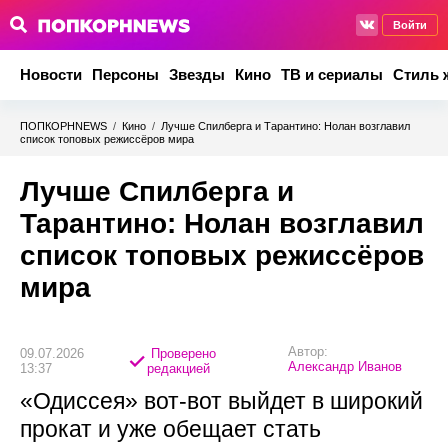
Войти
Новости
Персоны
Звезды
Кино
ТВ и сериалы
Стиль 
ПОПКОРНNEWS
/
Кино
/
Лучше Спилберга и Тарантино: Нолан возглавил
список топовых режиссёров мира
Лучше Спилберга и
Тарантино: Нолан возглавил
список топовых режиссёров
мира
Автор:
09.07.2026
Проверено
Александр Иванов
13:37
редакцией
«Одиссея» вот-вот выйдет в широкий
прокат и уже обещает стать