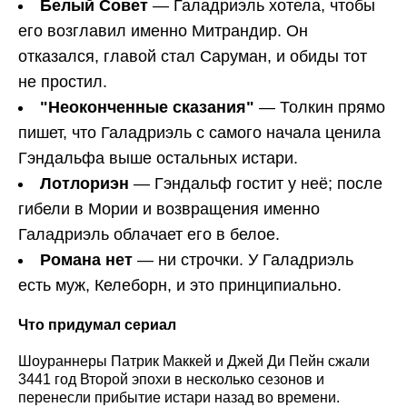
Белый Совет
— Галадриэль хотела, чтобы
его возглавил именно Митрандир. Он
отказался, главой стал Саруман, и обиды тот
не простил.
"Неоконченные сказания"
— Толкин прямо
пишет, что Галадриэль с самого начала ценила
Гэндальфа выше остальных истари.
Лотлориэн
— Гэндальф гостит у неё; после
гибели в Мории и возвращения именно
Галадриэль облачает его в белое.
Романа нет
— ни строчки. У Галадриэль
есть муж, Келеборн, и это принципиально.
Что придумал сериал
Шоураннеры Патрик Маккей и Джей Ди Пейн сжали
3441 год Второй эпохи в несколько сезонов и
перенесли прибытие истари назад во времени.