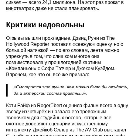
сиквел — всего 24,1 миллиона. На этот раз прокат в
кинотеатрах даже не стали планировать.
Критики недовольны
Отзывы вышли прохладные. Дэвид Руни из The
Hollywood Reporter поставил «свежую» оценку, но с
большой натяжкой — по его словам, лента можно
упрекнуть в том, что слишком многое она
позаимствовала у прошлогодней картины
«Компаньон» с Софи Тэтчер и Джеком Куэйдом.
Впрочем, кое-что он всё же признал:
«Смотрится это лучше, чем можно было бы ожидать,
да и актёрский состав приятный».
Кэти Райф из RogerEbert оценила фильм всего в одну
звезду из четырёх и назвала его тревожным
звоночком для студийных боссов, которые всё
охотнее доверяют сценарии искусственному
интеллекту. Джейкоб Оллер из The AV Club выставил
C- и обозвал картину
«самым тупым фильмом года,