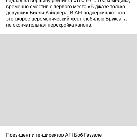
седла» на вершину рейтинга «100 лет... 100 комедий»,
временно сместив с первого места «В джазе только
девушки» Билли Уайлдера. В AFI подчёркивают, что
это скорее церемонический жест к юбилею Брукса, а
не окончательная перекройка канона.
Президент и гендиректор AFI Боб Газзале