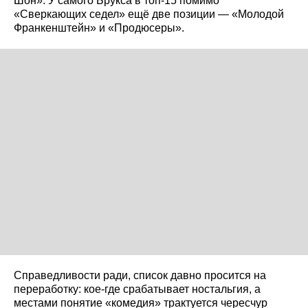
Шон». У самого Брукса в топ-15 помимо
«Сверкающих седел» ещё две позиции — «Молодой
Франкенштейн» и «Продюсеры».
Справедливости ради, список давно просится на
переработку: кое-где срабатывает ностальгия, а
местами понятие «комедия» трактуется чересчур