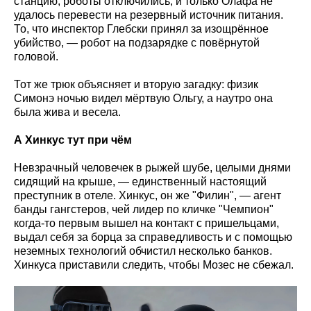
станцию, роботы отключились, и только Олафа не
удалось перевести на резервный источник питания.
То, что инспектор Глебски принял за изощрённое
убийство, — робот на подзарядке с повёрнутой
головой.
Тот же трюк объясняет и вторую загадку: физик
Симонэ ночью видел мёртвую Ольгу, а наутро она
была жива и весела.
А Хинкус тут при чём
Невзрачный человечек в рыжей шубе, целыми днями
сидящий на крыше, — единственный настоящий
преступник в отеле. Хинкус, он же "Филин", — агент
банды гангстеров, чей лидер по кличке "Чемпион"
когда-то первым вышел на контакт с пришельцами,
выдал себя за борца за справедливость и с помощью
неземных технологий обчистил несколько банков.
Хинкуса приставили следить, чтобы Мозес не сбежал.