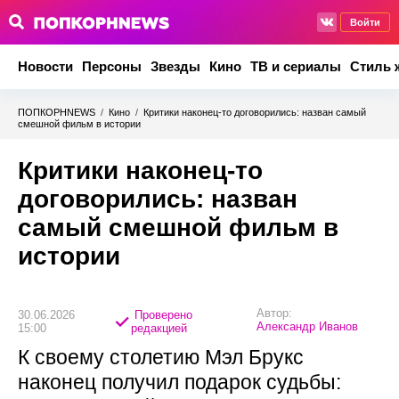
Войти
Новости
Персоны
Звезды
Кино
ТВ и сериалы
Стиль 
ПОПКОРНNEWS
/
Кино
/
Критики наконец-то договорились: назван самый
смешной фильм в истории
Критики наконец-то
договорились: назван
самый смешной фильм в
истории
Автор:
30.06.2026
Проверено
Александр Иванов
15:00
редакцией
К своему столетию Мэл Брукс
наконец получил подарок судьбы: