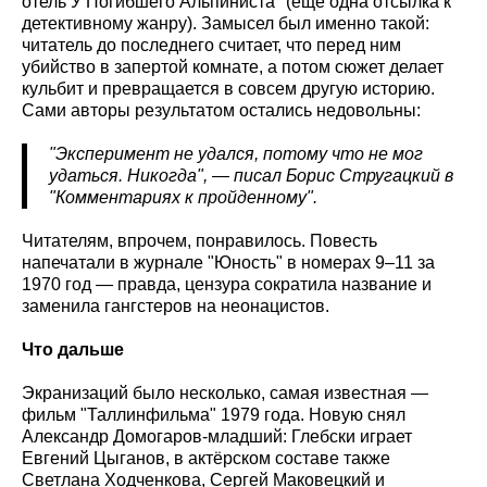
отель У Погибшего Альпиниста" (ещё одна отсылка к
детективному жанру). Замысел был именно такой:
читатель до последнего считает, что перед ним
убийство в запертой комнате, а потом сюжет делает
кульбит и превращается в совсем другую историю.
Сами авторы результатом остались недовольны:
"Эксперимент не удался, потому что не мог
удаться. Никогда", — писал Борис Стругацкий в
"Комментариях к пройденному".
Читателям, впрочем, понравилось. Повесть
напечатали в журнале "Юность" в номерах 9–11 за
1970 год — правда, цензура сократила название и
заменила гангстеров на неонацистов.
Что дальше
Экранизаций было несколько, самая известная —
фильм "Таллинфильма" 1979 года. Новую снял
Александр Домогаров-младший: Глебски играет
Евгений Цыганов, в актёрском составе также
Светлана Ходченкова, Сергей Маковецкий и