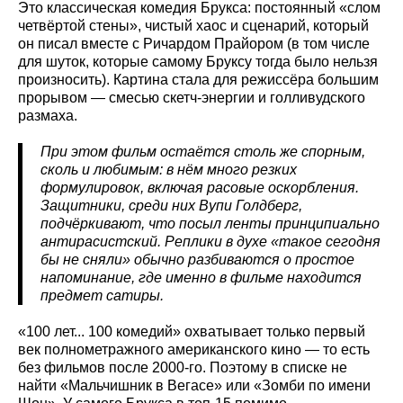
Это классическая комедия Брукса: постоянный «слом
четвёртой стены», чистый хаос и сценарий, который
он писал вместе с Ричардом Прайором (в том числе
для шуток, которые самому Бруксу тогда было нельзя
произносить). Картина стала для режиссёра большим
прорывом — смесью скетч-энергии и голливудского
размаха.
При этом фильм остаётся столь же спорным,
сколь и любимым: в нём много резких
формулировок, включая расовые оскорбления.
Защитники, среди них Вупи Голдберг,
подчёркивают, что посыл ленты принципиально
антирасистский. Реплики в духе «такое сегодня
бы не сняли» обычно разбиваются о простое
напоминание, где именно в фильме находится
предмет сатиры.
«100 лет... 100 комедий» охватывает только первый
век полнометражного американского кино — то есть
без фильмов после 2000-го. Поэтому в списке не
найти «Мальчишник в Вегасе» или «Зомби по имени