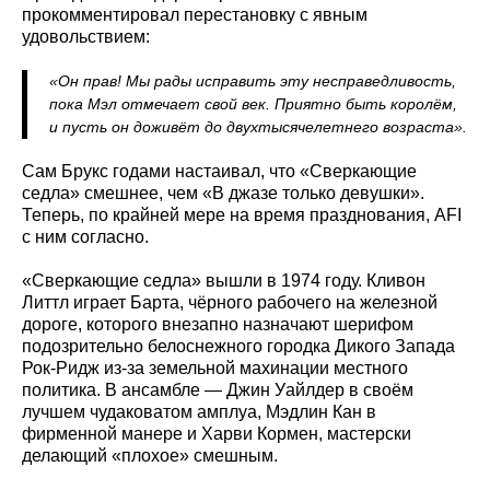
прокомментировал перестановку с явным
удовольствием:
«Он прав! Мы рады исправить эту несправедливость,
пока Мэл отмечает свой век. Приятно быть королём,
и пусть он доживёт до двухтысячелетнего возраста».
Сам Брукс годами настаивал, что «Сверкающие
седла» смешнее, чем «В джазе только девушки».
Теперь, по крайней мере на время празднования, AFI
с ним согласно.
«Сверкающие седла» вышли в 1974 году. Кливон
Литтл играет Барта, чёрного рабочего на железной
дороге, которого внезапно назначают шерифом
подозрительно белоснежного городка Дикого Запада
Рок-Ридж из-за земельной махинации местного
политика. В ансамбле — Джин Уайлдер в своём
лучшем чудаковатом амплуа, Мэдлин Кан в
фирменной манере и Харви Кормен, мастерски
делающий «плохое» смешным.