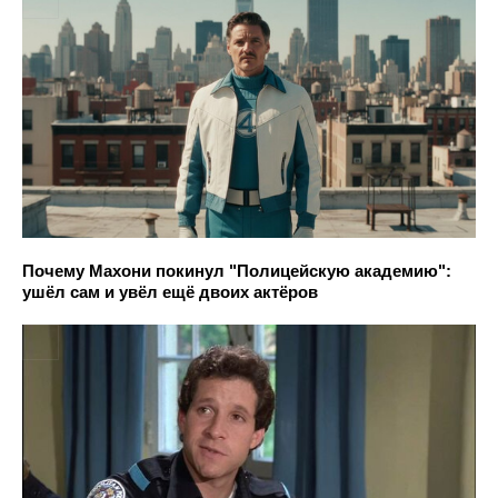
Почему Махони покинул "Полицейскую академию":
ушёл сам и увёл ещё двоих актёров