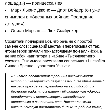
лошади») — принцесса Лея
Марк Льюис Джонс — Дарт Вейдер (он уже
снимался в «Звёздных войнах: Последние
джедаи»)
Осиан Морган — Люк Скайуокер
Создатели подчёркивают, что речь не о простой
замене слов: сценарий местами переписывают так,
чтобы герои звучали по-настоящему по-валлийски, а
не как сбой навигатора в кабине «Тысячелетнего
сокола». О замысле рассказала сопрезидент Lucasfilm
Линвен Бреннан, уроженка Уэльса:
«У Уэльса богатейшая традиция рассказывания
историй и невероятно певучий язык. "Звёздные войны"
никогда прежде не переводили на валлийский, и я
безмерно рада, что к нашему 50-летию нам удалось
поработать с потрясающими валлийскими
артистами и воплотить это. Носители языка
наконец смогут посмотреть фильм на родном языке,