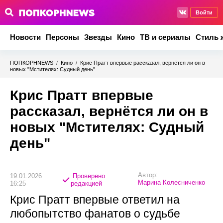
Войти
Новости
Персоны
Звезды
Кино
ТВ и сериалы
Стиль 
ПОПКОРНNEWS
/
Кино
/
Крис Пратт впервые рассказал, вернётся ли он в
новых "Мстителях: Судный день"
Крис Пратт впервые
рассказал, вернётся ли он в
новых "Мстителях: Судный
день"
Автор:
19.01.2026
Проверено
Марина Колесниченко
16:25
редакцией
Крис Пратт впервые ответил на
любопытство фанатов о судьбе