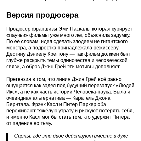
Версия продюсера
Продюсер франшизы Эми Паскаль, которая курирует
«паучьи» фильмы уже много лет, объяснила задумку.
По её словам, идея сделать злодеем не гигантского
монстра, а подростка принадлежала режиссёру
Дестину Дэниелу Креттону — так фильм должен был
глубже раскрыть темы одиночества и человеческой
связи, а образ Джин Грей эти мотивы дополняет.
Претензия в том, что линия Джин Грей всё равно
ощущается как задел под будущий перезапуск «Людей
Икс», а не как часть истории Человека-паука. Была и
очевидная альтернатива — Каратель Джона
Бернтала. Фрэнк Касл и Питер Паркер оба
переживают тяжёлую утрату и рискуют потерять себя,
и именно Касл мог бы стать тем, кто удержит Питера
от падения во тьму.
Сцены, где эти двое действуют вместе в духе