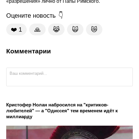
«разрешения» лично от Папы Римского.
Оцените новость
❤️
1
🙏
😹
🙀
😿
Комментарии
Кристофер Нолан набросился на "критиков-
любителей" — а "Одиссея" тем временем идёт к
миллиарду