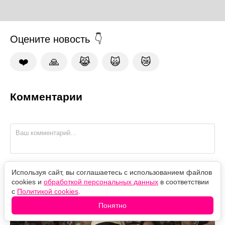
Оцените новость
❤️
🙏
😹
🙀
😿
Комментарии
Используя сайт, вы соглашаетесь с использованием файлов
cookies и
обработкой персональных данных
в соответствии
Высотку на Котельнической дорисовали: где снимали
с
Политикой cookies
.
"Старика Хоттабыча"
Понятно