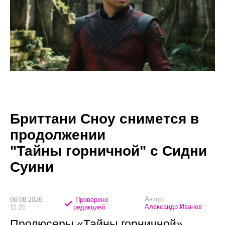
Бриттани Сноу снимется в
продолжении
"Тайны горничной" с Сидни
Суини
Автор:
06.08.2026
Проверено
Александр Иванов
11:21
редакцией
Продюсеры «Тайны горничной»