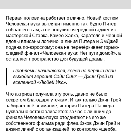
Первая половина работает отлично. Новый костюм
Человека-паука выглядит именно так, будто Питер
собрал его сам, а не получил очередной гаджет из
мастерской Старка. Камео Халка, Карателя и Чёрной
вдовы вписаны логично, а линия Питера и ЭмДжей
подана по-взрослому: она не перечёркивает горько-
сладкий финал «Человека-паука: Нет пути домой», а
оставляет пространство для будущей драмы.
Проблемы начинаются, когда на первый план
выходит героиня Сэди Синк — Джин Грей из
вселенной «Людей Икс».
Что актриса получила эту роль, давно не было
секретом благодаря утечкам. И как только Джин Грей
забирает всё внимание, история Питера Паркера
буквально останавливается: за час с лишним до
финала Человека-паука отодвигают из его же
собственного фильма ради флешбэков Джин Грей и
вязких линий с организацией по контролю ущерба.