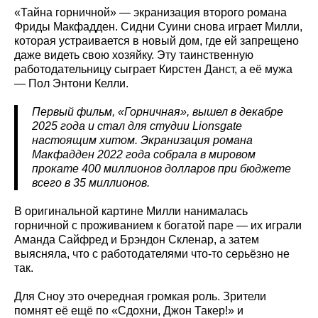
«Тайна горничной» — экранизация второго романа
Фриды Макфадден. Сидни Суини снова играет Милли,
которая устраивается в новый дом, где ей запрещено
даже видеть свою хозяйку. Эту таинственную
работодательницу сыграет Кирстен Данст, а её мужа
— Пол Энтони Келли.
Первый фильм, «Горничная», вышел в декабре
2025 года и стал для студии Lionsgate
настоящим хитом. Экранизация романа
Макфадден 2022 года собрала в мировом
прокате 400 миллионов долларов при бюджете
всего в 35 миллионов.
В оригинальной картине Милли нанималась
горничной с проживанием к богатой паре — их играли
Аманда Сайфред и Брэндон Скленар, а затем
выясняла, что с работодателями что-то серьёзно не
так.
Для Сноу это очередная громкая роль. Зрители
помнят её ещё по «Сдохни, Джон Такер!» и