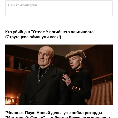
Кто убийца в "Отеле У погибшего альпиниста"
(Стругацкие обманули всех!)
"Человек-Паук: Новый день" уже побил рекорды
"Мстителей: Финал" — и братья Руссо не смолчали в