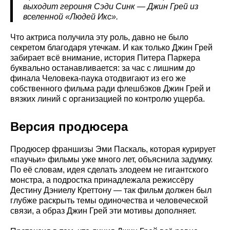
выходит героиня Сэди Синк — Джин Грей из
вселенной «Людей Икс».
Что актриса получила эту роль, давно не было
секретом благодаря утечкам. И как только Джин Грей
забирает всё внимание, история Питера Паркера
буквально останавливается: за час с лишним до
финала Человека-паука отодвигают из его же
собственного фильма ради флешбэков Джин Грей и
вязких линий с организацией по контролю ущерба.
Версия продюсера
Продюсер франшизы Эми Паскаль, которая курирует
«паучьи» фильмы уже много лет, объяснила задумку.
По её словам, идея сделать злодеем не гигантского
монстра, а подростка принадлежала режиссёру
Дестину Дэниелу Креттону — так фильм должен был
глубже раскрыть темы одиночества и человеческой
связи, а образ Джин Грей эти мотивы дополняет.