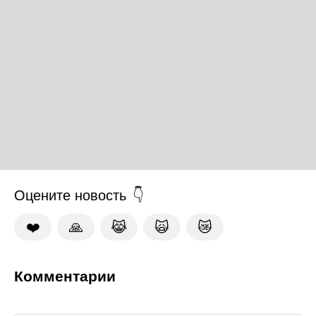
Оцените новость
❤️
🙏
😹
🙀
😿
Комментарии