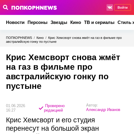
Войти
Новости
Персоны
Звезды
Кино
ТВ и сериалы
Стиль 
ПОПКОРНNEWS
/
Кино
/
Крис Хемсворт снова жмёт на газ в фильме про
австралийскую гонку по пустыне
Крис Хемсворт снова жмёт
на газ в фильме про
австралийскую гонку по
пустыне
Автор:
01.06.2026
Проверено
Александр Иванов
16:27
редакцией
Крис Хемсворт и его студия
перенесут на большой экран