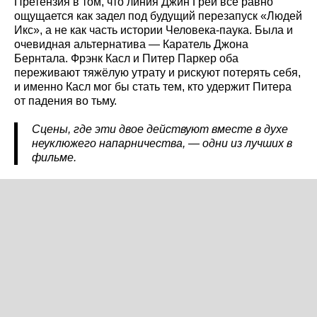
Претензия в том, что линия Джин Грей всё равно
ощущается как задел под будущий перезапуск «Людей
Икс», а не как часть истории Человека-паука. Была и
очевидная альтернатива — Каратель Джона
Бернтала. Фрэнк Касл и Питер Паркер оба
переживают тяжёлую утрату и рискуют потерять себя,
и именно Касл мог бы стать тем, кто удержит Питера
от падения во тьму.
Сцены, где эти двое действуют вместе в духе
неуклюжего напарничества, — одни из лучших в
фильме.