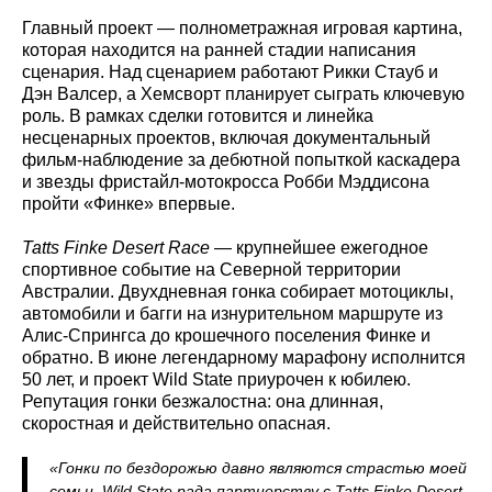
Главный проект — полнометражная игровая картина,
которая находится на ранней стадии написания
сценария. Над сценарием работают Рикки Стауб и
Дэн Валсер, а Хемсворт планирует сыграть ключевую
роль. В рамках сделки готовится и линейка
несценарных проектов, включая документальный
фильм-наблюдение за дебютной попыткой каскадера
и звезды фристайл‑мотокросса Робби Мэддисона
пройти «Финке» впервые.
Tatts Finke Desert Race
— крупнейшее ежегодное
спортивное событие на Северной территории
Австралии. Двухдневная гонка собирает мотоциклы,
автомобили и багги на изнурительном маршруте из
Алис‑Спрингса до крошечного поселения Финке и
обратно. В июне легендарному марафону исполнится
50 лет, и проект Wild State приурочен к юбилею.
Репутация гонки безжалостна: она длинная,
скоростная и действительно опасная.
«Гонки по бездорожью давно являются страстью моей
семьи. Wild State рада партнерству с Tatts Finke Desert