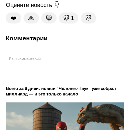
Оцените новость
❤️
🙏
😹
🙀
1
😿
Комментарии
Всего за 6 дней: новый "Человек-Паук" уже собрал
миллиард — и это только начало