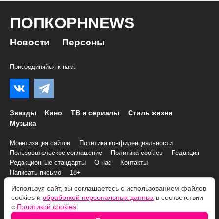
ПОПКОРНNEWS
Новости
Персоны
Присоединяйся к нам:
Звезды
Кино
ТВ и сериалы
Стиль жизни
Музыка
Монетизация сайтов
Политика конфиденциальности
Пользовательское соглашение
Политика cookies
Редакция
Редакционные стандарты
О нас
Контакты
Написать письмо
18+
Используя сайт, вы соглашаетесь с использованием файлов
© 2007–2026 Все права и материалы принадлежат
cookies и
обработкой персональных данных
в соответствии
«ПОПКОРНNEWS»
с
Политикой cookies
.
При копировании информации необходимо соблюдать
Условия