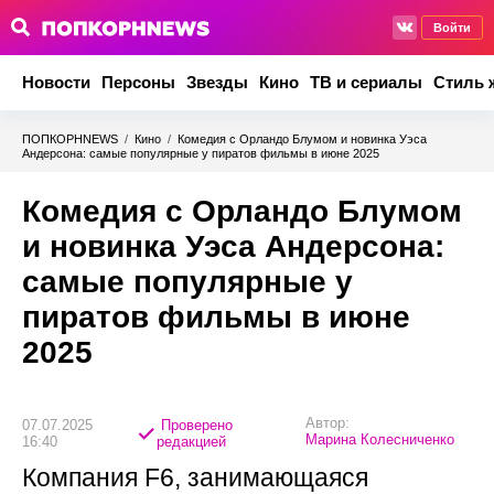
Войти
Новости
Персоны
Звезды
Кино
ТВ и сериалы
Стиль 
ПОПКОРНNEWS
/
Кино
/
Комедия с Орландо Блумом и новинка Уэса
Андерсона: самые популярные у пиратов фильмы в июне 2025
Комедия с Орландо Блумом
и новинка Уэса Андерсона:
самые популярные у
пиратов фильмы в июне
2025
Автор:
07.07.2025
Проверено
Марина Колесниченко
16:40
редакцией
Компания F6, занимающаяся