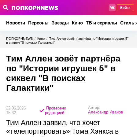
Войти
Новости
Персоны
Звезды
Кино
ТВ и сериалы
Стиль 
ПОПКОРНNEWS
/
Кино
/
Тим Аллен зовёт партнёра по "Истории игрушек 5"
в сиквел "В поисках Галактики"
Тим Аллен зовёт партнёра
по "Истории игрушек 5" в
сиквел "В поисках
Галактики"
Автор:
22.06.2026
Проверено
Александр Иванов
15:32
редакцией
Тим Аллен заявил, что хочет
«телепортировать» Тома Хэнкса в