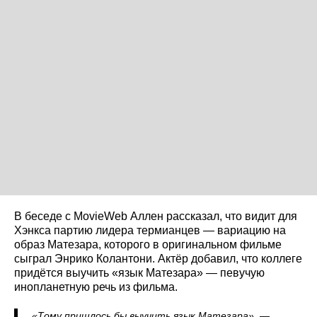
В беседе с MovieWeb Аллен рассказал, что видит для
Хэнкса партию лидера термианцев — вариацию на
образ Матезара, которого в оригинальном фильме
сыграл Энрико Колантони. Актёр добавил, что коллеге
придётся выучить «язык Матезара» — певучую
инопланетную речь из фильма.
«Тому пришлось бы выучить язык Матезара», —