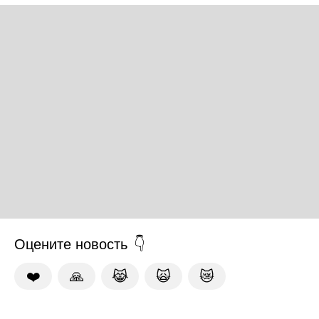
Оцените новость
❤️
🙏
😹
🙀
😿