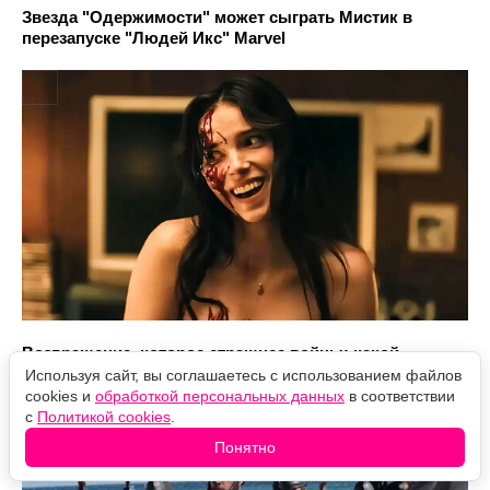
Звезда "Одержимости" может сыграть Мистик в
перезапуске "Людей Икс" Marvel
Возвращение, которое страшнее войны: какой
получилась «Одиссея» Нолана
Используя сайт, вы соглашаетесь с использованием файлов
cookies и
обработкой персональных данных
в соответствии
с
Политикой cookies
.
Понятно