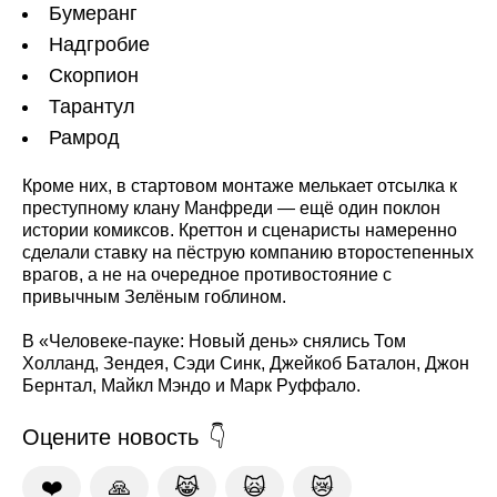
Бумеранг
Надгробие
Скорпион
Тарантул
Рамрод
Кроме них, в стартовом монтаже мелькает отсылка к
преступному клану Манфреди — ещё один поклон
истории комиксов. Креттон и сценаристы намеренно
сделали ставку на пёструю компанию второстепенных
врагов, а не на очередное противостояние с
привычным Зелёным гоблином.
В «Человеке-пауке: Новый день» снялись Том
Холланд, Зендея, Сэди Синк, Джейкоб Баталон, Джон
Бернтал, Майкл Мэндо и Марк Руффало.
Оцените новость
❤️
🙏
😹
🙀
😿