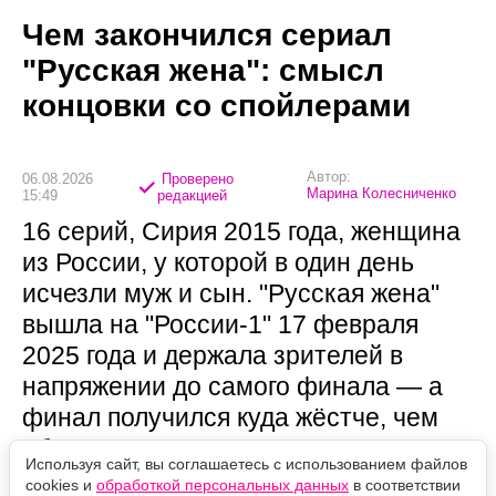
Чем закончился сериал
"Русская жена": смысл
концовки со спойлерами
Автор:
06.08.2026
Проверено
Марина Колесниченко
15:49
редакцией
16 серий, Сирия 2015 года, женщина
из России, у которой в один день
исчезли муж и сын. "Русская жена"
вышла на "России-1" 17 февраля
2025 года и держала зрителей в
напряжении до самого финала — а
финал получился куда жёстче, чем
обещала мелодраматическая
Используя сайт, вы соглашаетесь с использованием файлов
обёртка.
cookies и
обработкой персональных данных
в соответствии