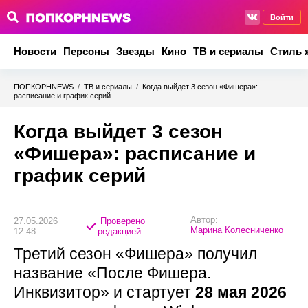
Войти
Новости
Персоны
Звезды
Кино
ТВ и сериалы
Стиль 
ПОПКОРНNEWS
/
ТВ и сериалы
/
Когда выйдет 3 сезон «Фишера»:
расписание и график серий
Когда выйдет 3 сезон
«Фишера»: расписание и
график серий
Автор:
27.05.2026
Проверено
Марина Колесниченко
12:48
редакцией
Третий сезон «Фишера» получил
название «После Фишера.
Инквизитор» и стартует
28 мая 2026