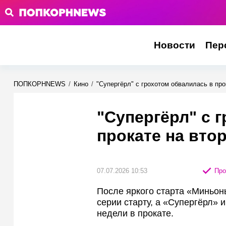
Новости
Пер
ПОПКОРНNEWS
/
Кино
/
"Супергёрл" с грохотом обвалилась в пр
"Супергёрл" с 
прокате на вт
07.07.2026 10:53
Про
После яркого старта «Миньон
серии старту, а «Супергёрл» 
недели в прокате.