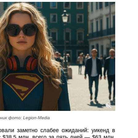
ник фото: Legion-Media
вали заметно слабее ожиданий: уикенд в
 $38,5 млн, всего за пять дней — $63 млн.