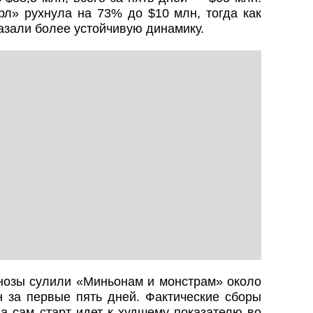
рл» рухнула на 73% до $10 млн, тогда как
азали более устойчивую динамику.
нозы сулили «Миньонам и монстрам» около
н за первые пять дней. Фактические сборы
 а сам старт идет к худшему показателю во