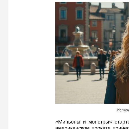
Источ
«Миньоны и монстры» старто
американском прокате принес