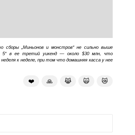
то сборы „Миньонов и монстров“ не сильно выше
к 5“ в ее третий уикенд — около $30 млн, что
 неделя к неделе, при том что домашняя касса у нее
❤️
🙏
😹
🙀
😿