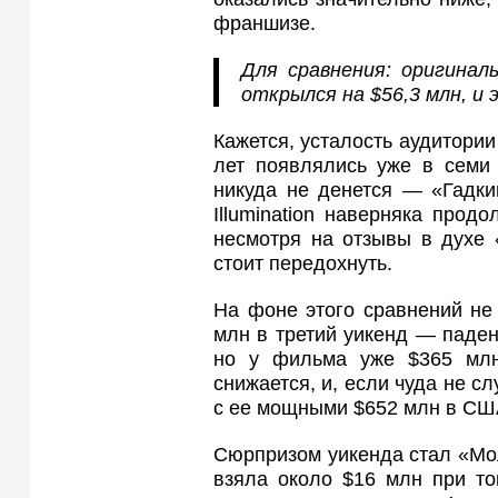
франшизе.
Для сравнения: оригина
открылся на $56,3 млн, и 
Кажется, усталость аудитории
лет появлялись уже в семи
никуда не денется — «Гадки
Illumination наверняка прод
несмотря на отзывы в духе 
стоит передохнуть.
На фоне этого сравнений не 
млн в третий уикенд — паде
но у фильма уже $365 млн
снижается, и, если чуда не с
с ее мощными $652 млн в СШ
Сюрпризом уикенда стал «Мол
взяла около $16 млн при то