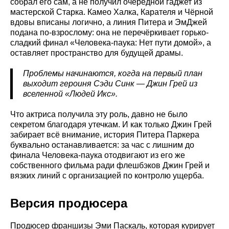
собрал его сам, а не получил очередной гаджет из
мастерской Старка. Камео Халка, Карателя и Чёрной
вдовы вписаны логично, а линия Питера и ЭмДжей
подана по-взрослому: она не перечёркивает горько-
сладкий финал «Человека-паука: Нет пути домой», а
оставляет пространство для будущей драмы.
Проблемы начинаются, когда на первый план
выходит героиня Сэди Синк — Джин Грей из
вселенной «Людей Икс».
Что актриса получила эту роль, давно не было
секретом благодаря утечкам. И как только Джин Грей
забирает всё внимание, история Питера Паркера
буквально останавливается: за час с лишним до
финала Человека-паука отодвигают из его же
собственного фильма ради флешбэков Джин Грей и
вязких линий с организацией по контролю ущерба.
Версия продюсера
Продюсер франшизы Эми Паскаль, которая курирует