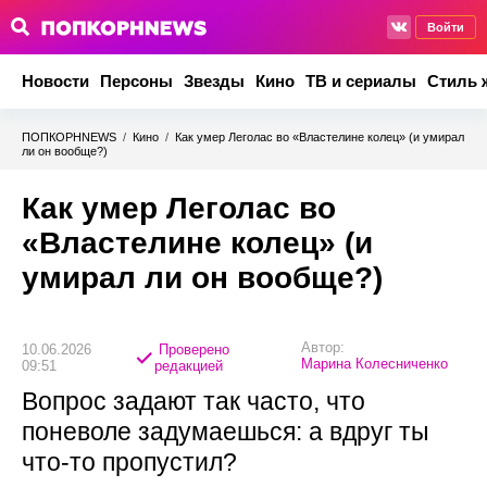
Войти
Новости
Персоны
Звезды
Кино
ТВ и сериалы
Стиль 
ПОПКОРНNEWS
/
Кино
/
Как умер Леголас во «Властелине колец» (и умирал
ли он вообще?)
Как умер Леголас во
«Властелине колец» (и
умирал ли он вообще?)
Автор:
10.06.2026
Проверено
Марина Колесниченко
09:51
редакцией
Вопрос задают так часто, что
поневоле задумаешься: а вдруг ты
что-то пропустил?