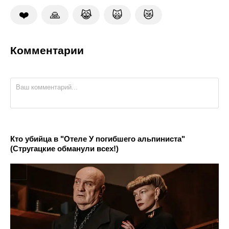
❤️
🙏
😹
🙀
😿
Комментарии
Кто убийца в "Отеле У погибшего альпиниста"
(Стругацкие обманули всех!)