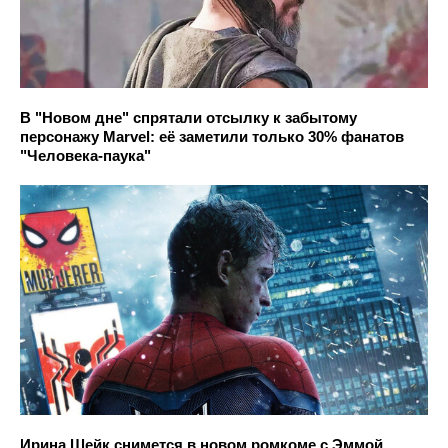
В "Новом дне" спрятали отсылку к забытому
персонажу Marvel: её заметили только 30% фанатов
"Человека-паука"
Ирина Шейк снимется в новом ромкоме с Эммой