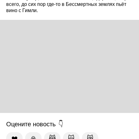
всего, до сих пор где-то в Бессмертных землях пьёт
вино с Гимли.
Оцените новость
❤️
🙏
😹
🙀
😿