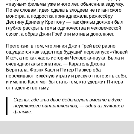
«паучьи» фильмы уже много лет, объяснила задумку.
По её словам, идея сделать злодеем не гигантского
монстра, а подростка принадлежала режиссёру
Дестину Дэниелу Креттону — так фильм должен был
глубже раскрыть темы одиночества и человеческой
связи, а образ Джин Грей эти мотивы дополняет.
Претензия в том, что линия Джин Грей всё равно
ощущается как задел под будущий перезапуск «Людей
Икс», а не как часть истории Человека-паука. Была и
очевидная альтернатива — Каратель Джона
Бернтала. Фрэнк Касл и Питер Паркер оба
переживают тяжёлую утрату и рискуют потерять себя,
и именно Касл мог бы стать тем, кто удержит Питера
от падения во тьму.
Сцены, где эти двое действуют вместе в духе
неуклюжего напарничества, — одни из лучших в
фильме.