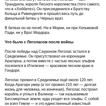
Трандуила, короля Лесного королевства (того самого,
что в «Хоббите»). Он присоединился к Братству
Кольца в Ривенделле и прошёл весь путь до
финальной битвы у Чёрных врат.
В битвах он не погиб. Ни в Мории, ни при Хельмовой
Пади, ни у Врат Мордора.
Что было с Леголасом после войны
После победы над Сауроном Леголас остался в
Средиземье. Он присутствовал на коронации
Арагорна, а потом вместе с частью лесных эльфов
поселился в Итилиэне — красивом лесном краю в
Гондоре.
Леголас прожил в Средиземье ещё около 120 лет.
Когда Арагорн умер (а тот прожил 210 лет — долгая
жизнь для человека, но конечная), Леголас построил
корабль и уплыл в Валинор — так называемые
Бессмертные земли, куда уходят все эльфы. С собой
он взял Гимли — и это единственный известный