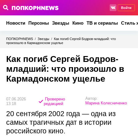
Войти
Новости
Персоны
Звезды
Кино
ТВ и сериалы
Стиль 
ПОПКОРНNEWS
/
Звезды
/
Как погиб Сергей Бодров-младший: что
произошло в Кармадонском ущелье
Как погиб Сергей Бодров-
младший: что произошло в
Кармадонском ущелье
Автор:
07.06.2026
Проверено
Марина Колесниченко
13:18
редакцией
20 сентября 2002 года — одна из
самых трагичных дат в истории
российского кино.