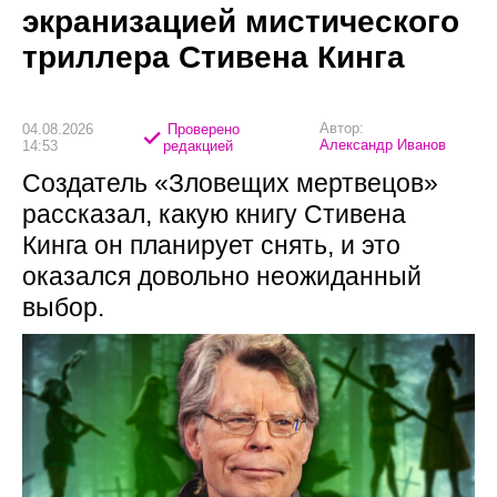
экранизацией мистического
триллера Стивена Кинга
Автор:
04.08.2026
Проверено
Александр Иванов
14:53
редакцией
Создатель «Зловещих мертвецов»
рассказал, какую книгу Стивена
Кинга он планирует снять, и это
оказался довольно неожиданный
выбор.