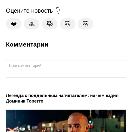
Оцените новость
❤️
🙏
😹
🙀
😿
Комментарии
Легенда с поддельным нагнетателем: на чём ездил
Доминик Торетто