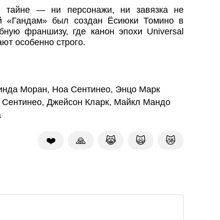
 тайне — ни персонажи, ни завязка не
й «Гандам» был создан Ёсиюки Томино в
бную франшизу, где канон эпохи Universal
ают особенно строго.
нда Моран, Ноа Сентинео, Энцо Марк
а Сентинео, Джейсон Кларк, Майкл Мандо
а
❤️
🙏
😹
🙀
😿