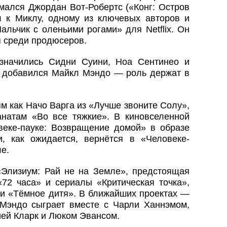
мался Джордан Вот-Робертс («Конг: Остров
л к Миклу, одному из ключевых авторов и
альчик с оленьими рогами» для Netflix. Он
я среди продюсеров.
 значились Сидни Суини, Ноа Сентинео и
м добавился Майкл Мэндо — роль держат в
м как Начо Варга из «Лучше звоните Солу»,
натам «Во все тяжкие». В киновселенной
веке-пауке: Возвращение домой» в образе
, как ожидается, вернётся в «Человеке-
е.
Элизиум: Рай не на Земле», предстоящая
72 часа» и сериалы «Критическая точка»,
и «Тёмное дитя». В ближайших проектах —
Мэндо сыграет вместе с Чарли Ханнэмом,
ей Кларк и Люком Эвансом.