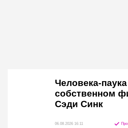
Человека-паука
собственном ф
Сэди Синк
06.08.2026 16:11
Про