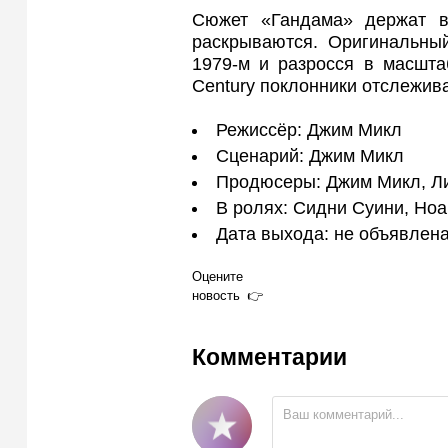
Сюжет «Гандама» держат в
раскрываются. Оригинальны
1979-м и разросся в масшта
Century поклонники отслежив
Режиссёр: Джим Микл
Сценарий: Джим Микл
Продюсеры: Джим Микл, Ли
В ролях: Сидни Суини, Но
Дата выхода: не объявлен
Оцените
новость
Комментарии