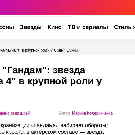
соны
Звезды
Кино
ТВ и сериалы
Стиль 
ка-паука 4" в крупной роли у Сидни Суини
 "Гандам": звезда
 4" в крупной роли у
рено редакцией
Автор:
Марина Колесниченко
о экранизации «Гандама» набирает обороты:
е кресло, в актёрском составе — звезда