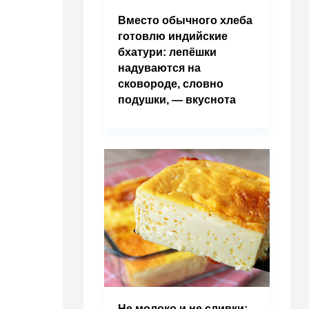
Вместо обычного хлеба
готовлю индийские
бхатури: лепёшки
надуваются на
сковороде, словно
подушки, — вкуснота
Не молоко и не сливки: