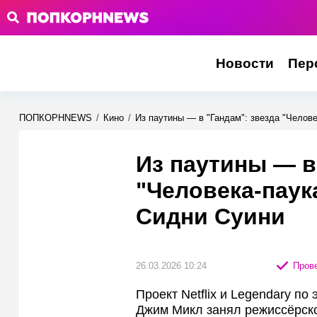
Новости
Пер
ПОПКОРНNEWS
/
Кино
/
Из паутины — в "Гандам": звезда "Челове
Из паутины — в
"Человека-паука
Сидни Суини
26.03.2026 10:24
Прове
Проект Netflix и Legendary п
Джим Микл занял режиссёрско