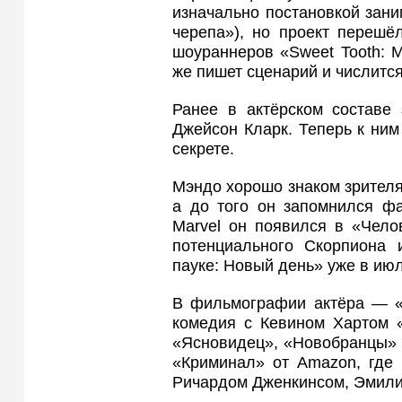
изначально постановкой зани
черепа»), но проект перешё
шоураннеров «Sweet Tooth: М
же пишет сценарий и числитс
Ранее в актёрском составе
Джейсон Кларк. Теперь к ни
секрете.
Мэндо хорошо знаком зрителя
а до того он запомнился фа
Marvel он появился в «Чело
потенциального Скорпиона и
пауке: Новый день» уже в июл
В фильмографии актёра — «
комедия с Кевином Хартом «
«Ясновидец», «Новобранцы» 
«Криминал» от Amazon, где 
Ричардом Дженкинсом, Эмили