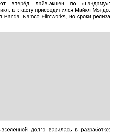
гают вперёд лайв-экшен по «Гандаму»:
кл, а к касту присоединился Майкл Мэндо.
я Bandai Namco Filmworks, но сроки релиза
-вселенной долго варилась в разработке: