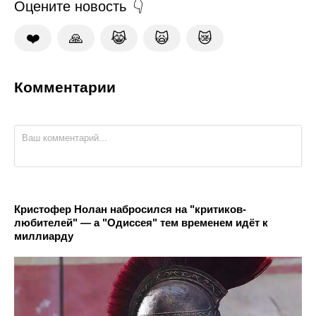
Оцените новость
❤️
🙏
😹
🙀
😿
Комментарии
Кристофер Нолан набросился на "критиков-
любителей" — а "Одиссея" тем временем идёт к
миллиарду