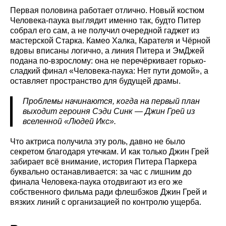
Первая половина работает отлично. Новый костюм
Человека-паука выглядит именно так, будто Питер
собрал его сам, а не получил очередной гаджет из
мастерской Старка. Камео Халка, Карателя и Чёрной
вдовы вписаны логично, а линия Питера и ЭмДжей
подана по-взрослому: она не перечёркивает горько-
сладкий финал «Человека-паука: Нет пути домой», а
оставляет пространство для будущей драмы.
Проблемы начинаются, когда на первый план
выходит героиня Сэди Синк — Джин Грей из
вселенной «Людей Икс».
Что актриса получила эту роль, давно не было
секретом благодаря утечкам. И как только Джин Грей
забирает всё внимание, история Питера Паркера
буквально останавливается: за час с лишним до
финала Человека-паука отодвигают из его же
собственного фильма ради флешбэков Джин Грей и
вязких линий с организацией по контролю ущерба.