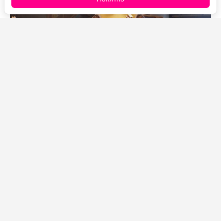
Источник фото: Legion-Media
Провал «Миньонов и монстров» в прокате оказался
таким ощутимым, что студия решила не тянуть с
выходом мультфильма в цифре. Вместо привычного
ожидания в несколько месяцев Universal назначила
цифровой релиз на 11 августа — для крупной
анимационной премьеры это неожиданно быстро.
Обычно студии выжимают из кинотеатров всё до
последнего билета и только потом отправляют фильм
в онлайн.