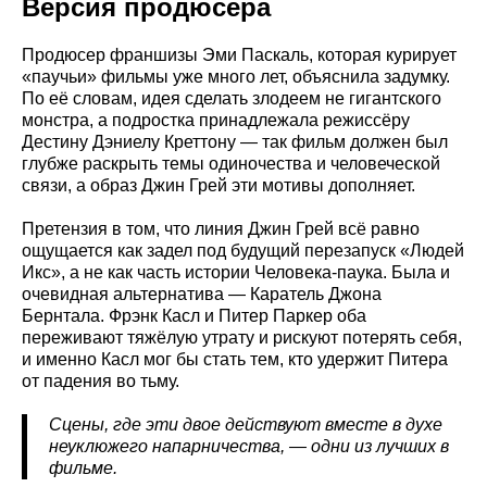
Версия продюсера
Продюсер франшизы Эми Паскаль, которая курирует
«паучьи» фильмы уже много лет, объяснила задумку.
По её словам, идея сделать злодеем не гигантского
монстра, а подростка принадлежала режиссёру
Дестину Дэниелу Креттону — так фильм должен был
глубже раскрыть темы одиночества и человеческой
связи, а образ Джин Грей эти мотивы дополняет.
Претензия в том, что линия Джин Грей всё равно
ощущается как задел под будущий перезапуск «Людей
Икс», а не как часть истории Человека-паука. Была и
очевидная альтернатива — Каратель Джона
Бернтала. Фрэнк Касл и Питер Паркер оба
переживают тяжёлую утрату и рискуют потерять себя,
и именно Касл мог бы стать тем, кто удержит Питера
от падения во тьму.
Сцены, где эти двое действуют вместе в духе
неуклюжего напарничества, — одни из лучших в
фильме.