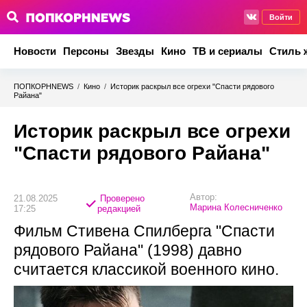
Войти
Новости
Персоны
Звезды
Кино
ТВ и сериалы
Стиль 
ПОПКОРНNEWS
/
Кино
/
Историк раскрыл все огрехи "Спасти рядового
Райана"
Историк раскрыл все огрехи
"Спасти рядового Райана"
Автор:
21.08.2025
Проверено
Марина Колесниченко
17:25
редакцией
Фильм Стивена Спилберга "Спасти
рядового Райана" (1998) давно
считается классикой военного кино.