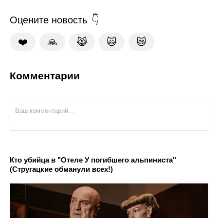
Оцените новость
❤️
🙏
😹
🙀
😿
Комментарии
Кто убийца в "Отеле У погибшего альпиниста"
(Стругацкие обманули всех!)