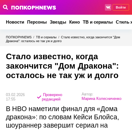
Войти
Новости
Персоны
Звезды
Кино
ТВ и сериалы
Стиль 
ПОПКОРНNEWS
/
ТВ и сериалы
/
Стало известно, когда закончится "Дом
Дракона": осталось не так уж и долго
Стало известно, когда
закончится "Дом Дракона":
осталось не так уж и долго
Автор:
03.02.2026
Проверено
Марина Колесниченко
17:55
редакцией
В HBO наметили финал для «Дома
дракона»: по словам Кейси Блойса,
шоураннер завершит сериал на