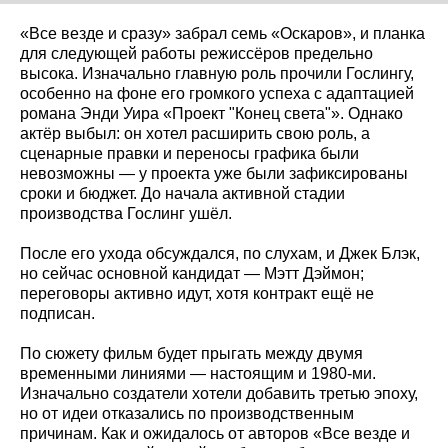
«Все везде и сразу» забрал семь «Оскаров», и планка
для следующей работы режиссёров предельно
высока. Изначально главную роль прочили Гослингу,
особенно на фоне его громкого успеха с адаптацией
романа Энди Уира «Проект "Конец света"». Однако
актёр выбыл: он хотел расширить свою роль, а
сценарные правки и переносы графика были
невозможны — у проекта уже были зафиксированы
сроки и бюджет. До начала активной стадии
производства Гослинг ушёл.
После его ухода обсуждался, по слухам, и Джек Блэк,
но сейчас основной кандидат — Мэтт Дэймон;
переговоры активно идут, хотя контракт ещё не
подписан.
По сюжету фильм будет прыгать между двумя
временными линиями — настоящим и 1980‑ми.
Изначально создатели хотели добавить третью эпоху,
но от идеи отказались по производственным
причинам. Как и ожидалось от авторов «Все везде и