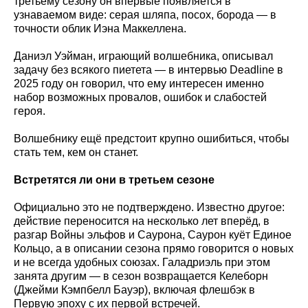
третьему сезону он впервые появляется в
узнаваемом виде: серая шляпа, посох, борода — в
точности облик Иэна Маккеллена.
Даниэл Уэйман, играющий волшебника, описывал
задачу без всякого пиетета — в интервью Deadline в
2025 году он говорил, что ему интересен именно
набор возможных провалов, ошибок и слабостей
героя.
Волшебнику ещё предстоит крупно ошибиться, чтобы
стать тем, кем он станет.
Встретятся ли они в третьем сезоне
Официально это не подтверждено. Известно другое:
действие переносится на несколько лет вперёд, в
разгар Войны эльфов и Саурона, Саурон куёт Единое
Кольцо, а в описании сезона прямо говорится о новых
и не всегда удобных союзах. Галадриэль при этом
занята другим — в сезон возвращается Келеборн
(Джейми Кэмпбелл Бауэр), включая флешбэк в
Первую эпоху с их первой встречей.