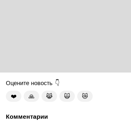
Оцените новость
❤️
🙏
😹
🙀
😿
Комментарии