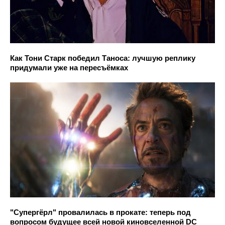
Как Тони Старк победил Таноса: лучшую реплику
придумали уже на пересъёмках
"Супергёрл" провалилась в прокате: теперь под
вопросом будущее всей новой киновселенной DC