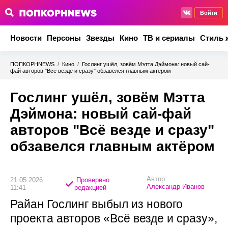
Войти
Новости
Персоны
Звезды
Кино
ТВ и сериалы
Стиль 
ПОПКОРНNEWS
/
Кино
/
Гослинг ушёл, зовём Мэтта Дэймона: новый сай-
фай авторов "Всё везде и сразу" обзавелся главным актёром
Гослинг ушёл, зовём Мэтта
Дэймона: новый сай-фай
авторов "Всё везде и сразу"
обзавелся главным актёром
Автор:
21.05.2026
Проверено
Александр Иванов
11:41
редакцией
Райан Гослинг выбыл из нового
проекта авторов «Всё везде и сразу»,