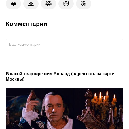
❤️
🙏
😹
🙀
😿
Комментарии
В какой квартире жил Воланд (адрес есть на карте
Москвы)