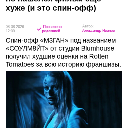
хуже (и это спин-офф)
Автор:
08.08.2026
Проверено
Александр Иванов
12:09
редакцией
Спин-офф «М3ГАН» под названием
«СОУЛМ8ЙТ» от студии Blumhouse
получил худшие оценки на Rotten
Tomatoes за всю историю франшизы.