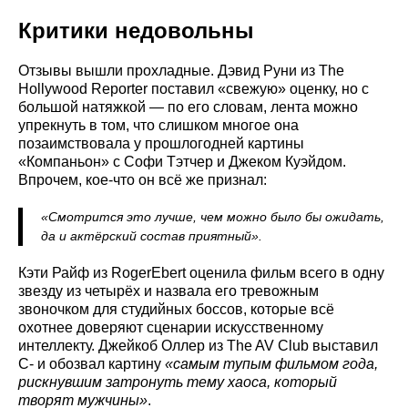
Критики недовольны
Отзывы вышли прохладные. Дэвид Руни из The
Hollywood Reporter поставил «свежую» оценку, но с
большой натяжкой — по его словам, лента можно
упрекнуть в том, что слишком многое она
позаимствовала у прошлогодней картины
«Компаньон» с Софи Тэтчер и Джеком Куэйдом.
Впрочем, кое-что он всё же признал:
«Смотрится это лучше, чем можно было бы ожидать,
да и актёрский состав приятный».
Кэти Райф из RogerEbert оценила фильм всего в одну
звезду из четырёх и назвала его тревожным
звоночком для студийных боссов, которые всё
охотнее доверяют сценарии искусственному
интеллекту. Джейкоб Оллер из The AV Club выставил
C- и обозвал картину
«самым тупым фильмом года,
рискнувшим затронуть тему хаоса, который
творят мужчины»
.