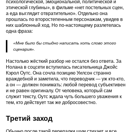
психологической, эмоциональной, политической и
этической глубины», в фильме «нет постельных сцен,
а еда выглядит отвратительно». Отдельно она
прошлась по второстепенным персонажам, увидев в
них шаблонный ход. Но по-настоящему разлетелась
одна фраза:
«Мне было бы стыдно написать хоть слово этого
сценария».
Настолько жёсткий разбор не остался без ответа. За
Нолана в соцсети вступилась писательница Джойс
Кэрол Оутс. Она сочла позицию Уилсон странно
враждебной и заметила, что переводчик — уж кто-кто,
а он — должен понимать: любой перевод субъективен
и не равен оригиналу. От человека, который сам
служит тексту, Оутс ждала чуть большего уважения к
тем, кто действует так же добросовестно.
Третий заход
Обычно после такой перепалки шум стихает, и все