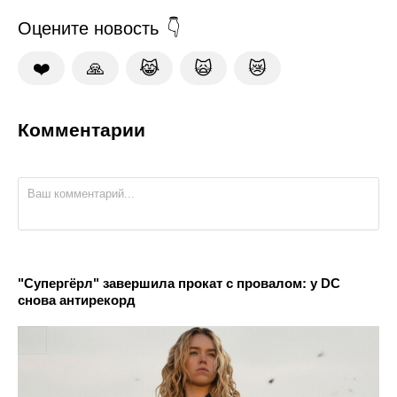
Оцените новость
❤️
🙏
😹
🙀
😿
Комментарии
"Супергёрл" завершила прокат с провалом: у DC
снова антирекорд