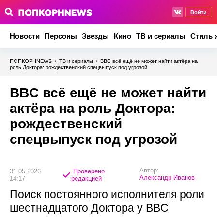
Войти
Новости
Персоны
Звезды
Кино
ТВ и сериалы
Стиль 
ПОПКОРНNEWS
/
ТВ и сериалы
/
BBC всё ещё не может найти актёра на
роль Доктора: рождественский спецвыпуск под угрозой
BBC всё ещё не может найти
актёра на роль Доктора:
рождественский
спецвыпуск под угрозой
Автор:
31.05.2026
Проверено
Александр Иванов
14:17
редакцией
Поиск постоянного исполнителя роли
шестнадцатого Доктора у BBC