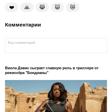
❤️
🙏
😹
🙀
😿
Комментарии
Виола Дэвис сыграет главную роль в триллере от
режиссёра "Бондианы"