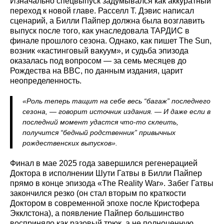
Изначально спецвыпуск задумывался как аккуратный
переход к новой главе. Расселл Т. Дэвис написал
сценарий, а Билли Пайпер должна была возглавить
выпуск после того, как унаследовала ТАРДИС в
финале прошлого сезона. Однако, как пишет The Sun,
возник «кастинговый вакуум», и судьба эпизода
оказалась под вопросом — за семь месяцев до
Рождества на BBC, по данным издания, царит
неопределенность.
«Роль теперь тащит на себе весь “багаж” последнего
сезона, — говорит источник издания. — И даже если в
последний момент удастся что-то склеить,
получится “бедный родственник” привычных
рождественских выпусков».
Финал в мае 2025 года завершился регенерацией
Доктора в исполнении Шути Гатвы в Билли Пайпер
прямо в конце эпизода «The Reality War». Забег Гатвы
закончился резко (он стал вторым по краткости
Доктором в современной эпохе после Кристофера
Экклстона), а появление Пайпер большинство
восприняло как разовый трюк, а не полноценную