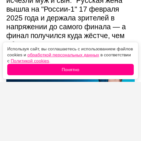
исчезли муж и сын. "Русская жена"
вышла на "России-1" 17 февраля
2025 года и держала зрителей в
напряжении до самого финала — а
финал получился куда жёстче, чем
обещала мелодраматическая
Используя сайт, вы соглашаетесь с использованием файлов
обёртка.
cookies и
обработкой персональных данных
в соответствии
с
Политикой cookies
.
Понятно
Источник фото: Legion-Media