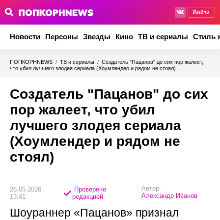
Войти
Новости
Персоны
Звезды
Кино
ТВ и сериалы
Стиль 
ПОПКОРНNEWS
/
ТВ и сериалы
/
Создатель "Пацанов" до сих пор жалеет,
что убил лучшего злодея сериала (Хоумлендер и рядом не стоял)
Создатель "Пацанов" до сих
пор жалеет, что убил
лучшего злодея сериала
(Хоумлендер и рядом не
стоял)
Автор:
26.05.2026
Проверено
Александр Иванов
13:41
редакцией
Шоураннер «Пацанов» признал