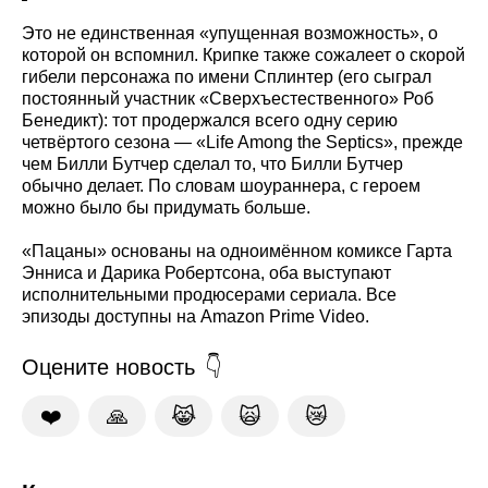
Это не единственная «упущенная возможность», о
которой он вспомнил. Крипке также сожалеет о скорой
гибели персонажа по имени Сплинтер (его сыграл
постоянный участник «Сверхъестественного» Роб
Бенедикт): тот продержался всего одну серию
четвёртого сезона — «Life Among the Septics», прежде
чем Билли Бутчер сделал то, что Билли Бутчер
обычно делает. По словам шоураннера, с героем
можно было бы придумать больше.
«Пацаны» основаны на одноимённом комиксе Гарта
Энниса и Дарика Робертсона, оба выступают
исполнительными продюсерами сериала. Все
эпизоды доступны на Amazon Prime Video.
Оцените новость
❤️
🙏
😹
🙀
😿