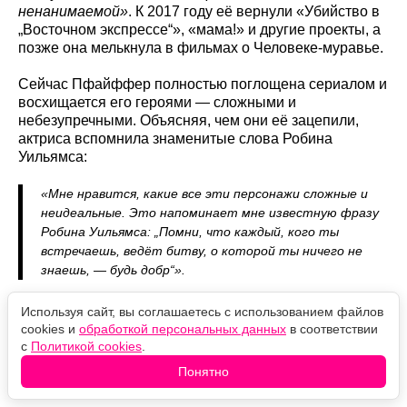
ненанимаемой»
. К 2017 году её вернули «Убийство в
„Восточном экспрессе“», «мама!» и другие проекты, а
позже она мелькнула в фильмах о Человеке-муравье.
Сейчас Пфайффер полностью поглощена сериалом и
восхищается его героями — сложными и
небезупречными. Объясняя, чем они её зацепили,
актриса вспомнила знаменитые слова Робина
Уильямса:
«Мне нравится, какие все эти персонажи сложные и
неидеальные. Это напоминает мне известную фразу
Робина Уильямса: „Помни, что каждый, кого ты
встречаешь, ведёт битву, о которой ты ничего не
знаешь, — будь добр“».
Продолжение уже точно будет: в мае Apple TV
Используя сайт, вы соглашаетесь с использованием файлов
продлил «У Марго проблемы с деньгами» на новый
cookies и
обработкой персональных данных
в соответствии
сезон.
с
Политикой cookies
.
Понятно
Оцените новость