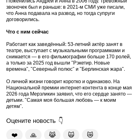
Поженились Андрей и Анна в 2006 году. Тревожный
звоночек был и раньше: в 2021-м СМИ уже писали,
что Анна подавала на развод, но тогда супруги
договорились.
Что с ним сейчас
Работает как заведённый: 53-летний актёр занят в
театре, выступает с музыкальными программами и
снимается — в его фильмографии больше 170 ролей,
а только за 2025 год вышли "Рэкетир. Новые
времена", "Северный полюс" и "Берлинская жара".
О личной жизни говорит коротко и одинаково. На
Национальной премии интернет-контента в конце мая
2026 года Мерзликин заявил, что его сердце занято —
детьми. "Самая моя большая любовь — к моим
детям".
Оцените новость
❤️
🙏
😹
🙀
😿