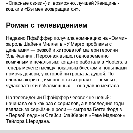
«Опасные связи») и, возможно, лучшей Женщины-
кошки в «Бэтмен возвращается».
Роман с телевидением
Недавно Пфайффер получила номинацию на «Эмми»
за роль Шайенн Миллет в «У Марго проблемы с
деньгами» — резкой и хитроватой матери героини
Эль Фаннинг. Персонаж вышел одновременно
комичным и печальным: когда-то работала в Hooters, а
теперь мечется между показным блеском и попытками
помочь дочери, у которой ни гроша за душой. По
словам актрисы, именно о таких ролях — земных,
чудаковатых и взбалмошных — она давно мечтала.
На телевидении Пфайффер человек не новый:
начинала она как раз с сериалов, а в последние годы
взялась за серьёзные роли — сыграла Бетти Форд в
«Первой леди» и Стейси Клайберн в «Реке Мадисон»
Тейлора Шеридана.