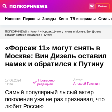
Войти
Новости
Персоны
Звезды
Кино
ТВ и сериалы
Стиль 
ПОПКОРНNEWS
/
Кино
/
«Форсаж 11» могут снять в Москве: Вин Дизель
оставил намек и обратился к Путину
«Форсаж 11» могут снять в
Москве: Вин Дизель оставил
намек и обратился к Путину
Автор:
17.06.2024
Проверено
Алексей Плеткин
11:34
редакцией
Самый популярный лысый актер
поколения уже не раз признавал, что
любит Россию.