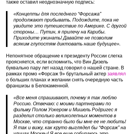
также оставил неоднозначную подпись:
«Концепты для последнего “Форсажа”
продолжают прибывать. Подождите, пока не
увидите это путешествие по Америке. С другой
стороны… Путин, я прилечу на Карибы.
Приходите ужинать! Давайте не позволим
всяким глупостям диктовать наше будущее».
Непонятное обращение к президенту России слегка
проясняется, если вспомнить, что Вин Дизель
буквально пару лет назад говорил о нашей стране. В
рамках промо «Форсаж 9» брутальный актер
заявлял
о больших планах и желании снять очередную часть
франшизы в Белокаменной.
«Все меня спрашивают, почему я так люблю
Россию. Отвечаю: с моими партнерами по
фильму Полом Уокером и Мишель Родригес я
разделил столько великолепных моментов в
Москве, что странно было бы мне ее не любить!
Я так и вижу, как круто выглядел бы “Форсаж” на
улицах Москвы! Я все еще собираюсь это