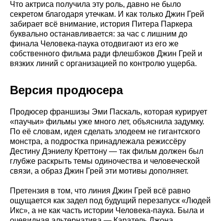
Что актриса получила эту роль, давно не было
секретом благодаря утечкам. И как только Джин Грей
забирает всё внимание, история Питера Паркера
буквально останавливается: за час с лишним до
финала Человека-паука отодвигают из его же
собственного фильма ради флешбэков Джин Грей и
вязких линий с организацией по контролю ущерба.
Версия продюсера
Продюсер франшизы Эми Паскаль, которая курирует
«паучьи» фильмы уже много лет, объяснила задумку.
По её словам, идея сделать злодеем не гигантского
монстра, а подростка принадлежала режиссёру
Дестину Дэниелу Креттону — так фильм должен был
глубже раскрыть темы одиночества и человеческой
связи, а образ Джин Грей эти мотивы дополняет.
Претензия в том, что линия Джин Грей всё равно
ощущается как задел под будущий перезапуск «Людей
Икс», а не как часть истории Человека-паука. Была и
очевидная альтернатива — Каратель Джона