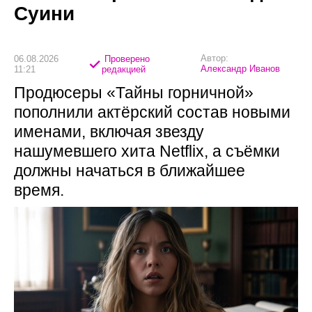
Суини
Автор:
06.08.2026
Проверено
Александр Иванов
11:21
редакцией
Продюсеры «Тайны горничной»
пополнили актёрский состав новыми
именами, включая звезду
нашумевшего хита Netflix, а съёмки
должны начаться в ближайшее
время.