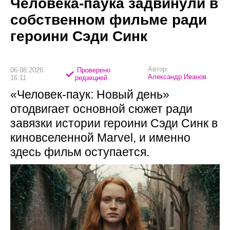
Человека-паука задвинули в
собственном фильме ради
героини Сэди Синк
Автор:
06.08.2026
Проверено
Александр Иванов
16:11
редакцией
«Человек-паук: Новый день»
отодвигает основной сюжет ради
завязки истории героини Сэди Синк в
киновселенной Marvel, и именно
здесь фильм оступается.