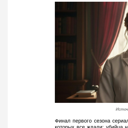
Источ
Финал первого сезона сериал
которых все ждали: убийца 