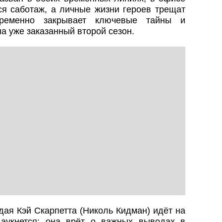
ся саботаж, а личные жизни героев трещат
ременно закрывает ключевые тайны и
а уже заказанный второй сезон.
ая Кэй Скарпетта (Николь Кидман) идёт на
 аукнется: она врёт о важных выводах в