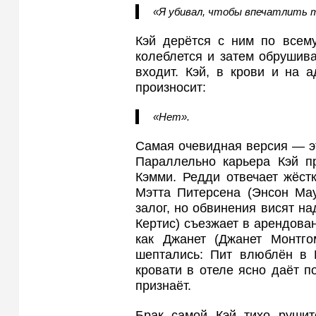
«Я убивал, чтобы впечатлить 
Кэй дерётся с ним по всему
колеблется и затем обрушива
входит. Кэй, в крови и на 
произносит:
«Нет».
Самая очевидная версия — это
Параллельно карьера Кэй пр
Кэмми. Редди отвечает жёст
Мэтта Питерсена (Энсон Мау
залог, но обвинения висят н
Кертис) съезжает в арендован
как Джанет (Джанет Монтго
шептались: Пит влюблён в 
кровати в отеле ясно даёт по
признаёт.
Брак самой Кэй тихо рушит