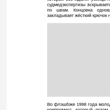
судмедэкспертизы вскрывает
по швам. Концовка однов
закладывает жёсткий крючок н
Во флэшбэке 1998 года молод
компромисс, который потом