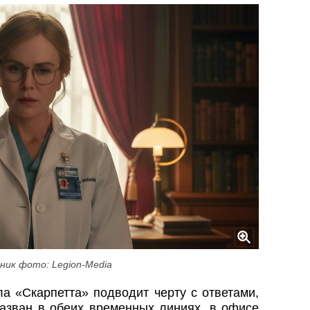
ник фото: Legion-Media
а «Скарпетта» подводит черту с ответами,
назван в обеих временных линиях, в офисе