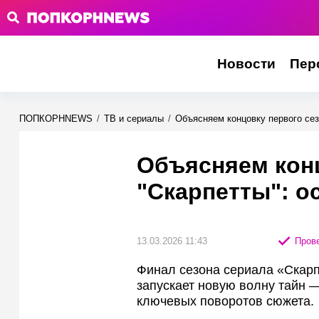
Новости
Пер
ПОПКОРНNEWS
/
ТВ и сериалы
/
Объясняем концовку первого сез
Объясняем конц
"Скарпетты": о
13.03.2026 11:43
Прове
Финал сезона сериала «Скарп
запускает новую волну тайн 
ключевых поворотов сюжета.