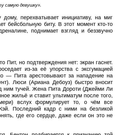
ту самую девушку».
 дому, перехватывает инициативу, на миг
ет бейсбольную биту. В этот момент кто‑то
адреналине, поднимает взгляд и беззвучно
 Пит, но подтверждения нет: экран гаснет.
оседает из‑за её упорства с эксгумацией
ко — Пита арестовывают за нападение на
нт). Люси (Ариана Дебоуз) быстро вносит
ад ним тучей. Жена Пита Дороти (Джейми Ли
ное жильё и ставит ультиматум после того,
мери) вслух формулирует то, о чём все
Кэй. Последний кадр с ними на безликой
нять, где его сердце, даже если он это не
ся. Бентон подбирается к признанию той