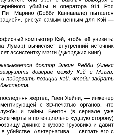
 серийного убийцы и оператора 911 Роя
 Пит Марино (Бобби Каннавале) пытается
рацией», рискуя самым ценным для Кэй —
 офисный компьютер Кэй, чтобы её унизить:
а Лумар) вычисляет внутренний источник
няет ассистентку Мэгги (Джорджия Кинг).
казывается доктор Элвин Редди (Алекс
разрушить доверие между Кэй и Мэгги,
и подорвать позиции Кэй, чтобы забрать
едэксперта.
последняя жертва, Гвен Хейни, — инженер
иментирующей с 3D-печатью органов, что
службы и тайны. Бентон (в сериале уже
ские черты и потенциально худшую сторону)
озвищу Джинкс в кузове грузовика и давит
 в убийстве. Альтернатива — связать его с