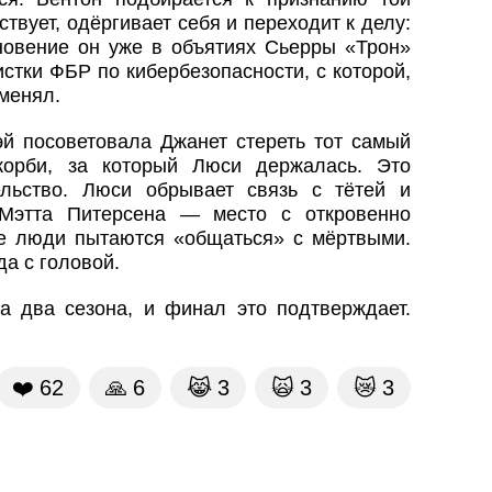
ствует, одёргивает себя и переходит к делу:
гновение он уже в объятиях Сьерры «Трон»
стки ФБР по кибербезопасности, с которой,
зменял.
эй посоветовала Джанет стереть тот самый
орби, за который Люси держалась. Это
ельство. Люси обрывает связь с тётей и
 Мэтта Питерсена — место с откровенно
де люди пытаются «общаться» с мёртвыми.
а с головой.
а два сезона, и финал это подтверждает.
❤️
62
🙏
6
😹
3
🙀
3
😿
3