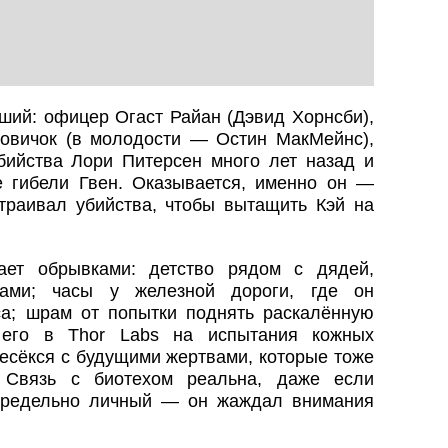
ший: офицер Огаст Райан (Дэвид Хорнсби),
овичок (в молодости — Остин МакМейнс),
бийства Лори Питерсен много лет назад и
 гибели Гвен. Оказывается, именно он —
страивал убийства, чтобы вытащить Кэй на
ает обрывками: детство рядом с дядей,
ами; часы у железной дороги, где он
а; шрам от попытки поднять раскалённую
 его в Thor Labs на испытания кожных
есёкся с будущими жертвами, которые тоже
. Связь с биотехом реальна, даже если
предельно личный — он жаждал внимания