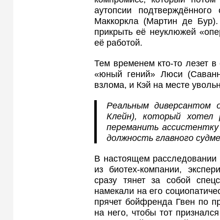
аутопсии подтверждённого
Маккоркла (Мартин де Бур).
прикрыть её неуклюжей «опе
её работой.
Тем временем кто‑то лезет в
«юный гений» Люси (Саванн
взлома, и Кэй на месте уволь
Реальным диверсантом о
Клейн), который хотел 
переманить ассистентку 
должность главного судм
В настоящем расследовании 
из биотех-компании, экспер
сразу тянет за собой спец
намекали на его социопатиче
прячет бойфренда Гвен по пр
на него, чтобы тот признался