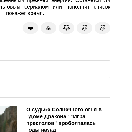
шёнными прежней энергии. Останется ли
льтовым сериалом или пополнит список
— покажет время.
❤️
🙏
😹
🙀
😿
О судьбе Солнечного огня в
"Доме Дракона" "Игра
престолов" проболталась
годы назад