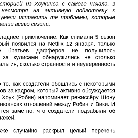
сторией из Хоукинса с самого начала, в
: несмотря на активную подготовку к
сумели исправить те проблемы, которые
ении всего сезона.
еднее приключение: Как снимали 5 сезон
рый появился на Netflix 12 января, только
у братьев Дафферов не получилось
 за кулисами обнаружились не столько
льгия, сколько странности и неуверенность
 то, как создатели обошлись с некоторыми
ов за кадром, который активно обсуждается
я Хоук (Робин) напоминает режиссёру Шону
нюансах отношений между Робин и Вики. И
тся заметно, что создатели подзабыли об
нажей.
кже случайно раскрыл целый перечень