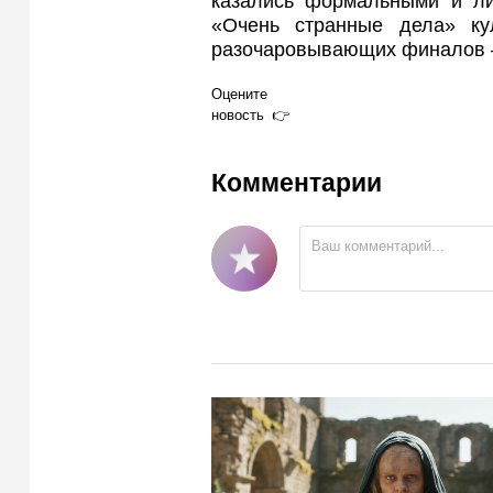
казались формальными и ли
«Очень странные дела» ку
разочаровывающих финалов 
Оцените
новость
Комментарии