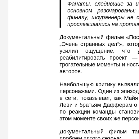
Фанаты, следившие за и
основном разочарованы
финалу, шоураннеры не 
прослеживались на протяж
Документальный фильм «Посл
„Очень странных дел“», кото
усилил ощущение, что 
реабилитировать проект —
трогательные моменты и носта
авторов.
Наибольшую критику вызвало
персонажами. Один из эпизод
в сети, показывает, как Май
Леви и братьям Дафферам о 
по реакции команды станови
этом моменте своих же персо
Документальный фильм та
проблем пятого сезона: