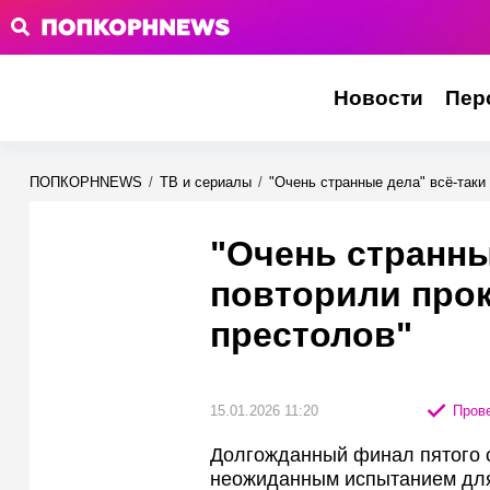
Новости
Пер
ПОПКОРНNEWS
/
ТВ и сериалы
/
"Очень странные дела" всё-таки
"Очень странны
повторили про
престолов"
15.01.2026 11:20
Прове
Долгожданный финал пятого с
неожиданным испытанием для