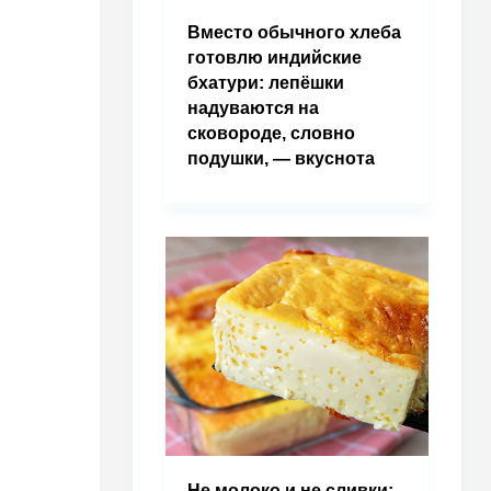
Вместо обычного хлеба
готовлю индийские
бхатури: лепёшки
надуваются на
сковороде, словно
подушки, — вкуснота
Не молоко и не сливки: