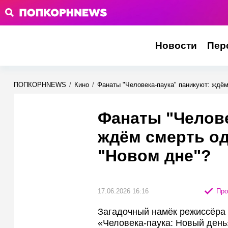
Новости
Пер
ПОПКОРНNEWS
/
Кино
/
Фанаты "Человека-паука" паникуют: ждём
Фанаты "Челове
ждём смерть од
"Новом дне"?
17.06.2026 16:16
Про
Загадочный намёк режиссёра 
«Человека-паука: Новый день