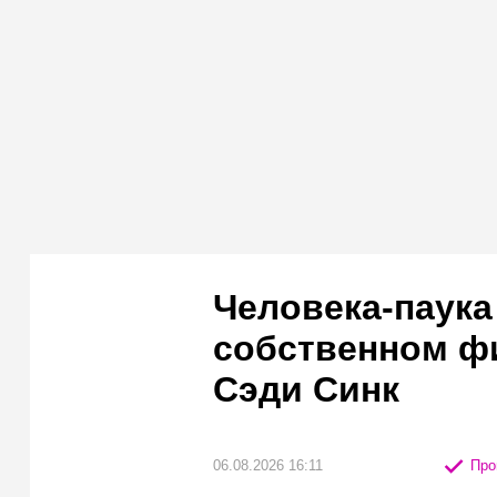
Человека-паука
собственном ф
Сэди Синк
06.08.2026 16:11
Про