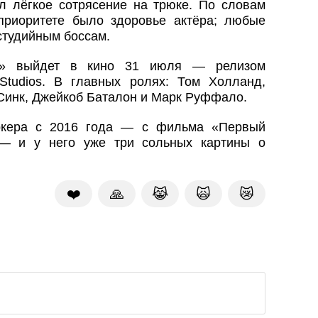
 лёгкое сотрясение на трюке. По словам
приоритете было здоровье актёра; любые
студийным боссам.
нь» выйдет в кино 31 июля — релизом
Studios. В главных ролях: Том Холланд,
Синк, Джейкоб Баталон и Марк Руффало.
ркера с 2016 года — с фильма «Первый
 — и у него уже три сольных картины о
❤️
🙏
😹
🙀
😿