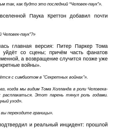
м так, как будто это последний “Человек-паук”».
вселенной Паука Креттон добавил почти
 Человек-паук”?»
ась главная версия: Питер Паркер Тома
 уйдёт со сцены; причём часть фанатов
еменной, а возвращение случится позже уже
екретные войны».
ётся с симбиотом в "Секретных войнах"».
аз, когда мы видим Тома Холланда в роли Человека-
х расплакаться. Этот парень тянул роль годами.
ный уход».
 вы переходите границы».
 подтвердил и реальный инцидент: прошлой