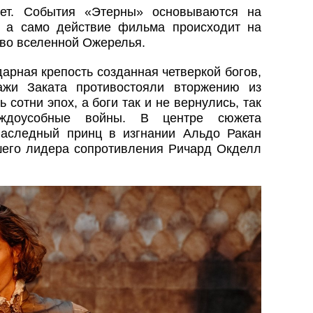
ет. События «Этерны» основываются на
 а само действие фильма происходит на
 во вселенной Ожерелья.
арная крепость созданная четверкой богов,
ажи Заката противостояли вторжению из
 сотни эпох, а боги так и не вернулись, так
еждоусобные войны. В центре сюжета
аследный принц в изгнании Альдо Ракан
шего лидера сопротивления Ричард Окделл