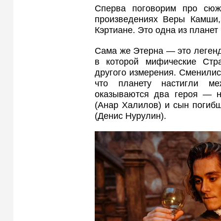
Сперва поговорим про сюж
произведениях Веры Камши,
Кэртиане. Это одна из планет
Сама же Этерна — это легенд
в которой мифические Стр
другого измерения. Сменились
что планету настигли м
оказываются два героя — н
(Анар Халилов) и сын погиб
(Денис Нурулин).