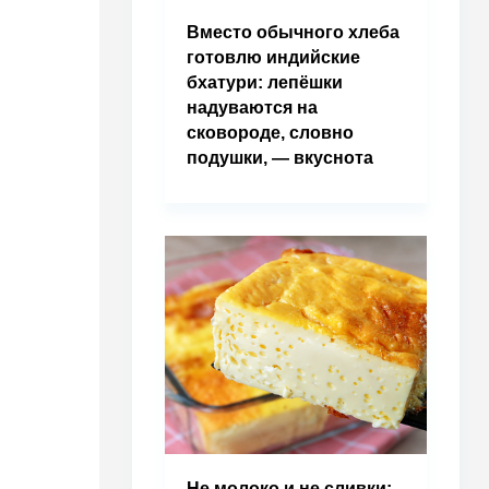
Вместо обычного хлеба
готовлю индийские
бхатури: лепёшки
надуваются на
сковороде, словно
подушки, — вкуснота
Не молоко и не сливки: