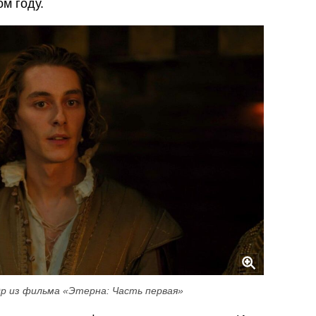
м году.
р из фильма «‎Этерна: Часть первая»