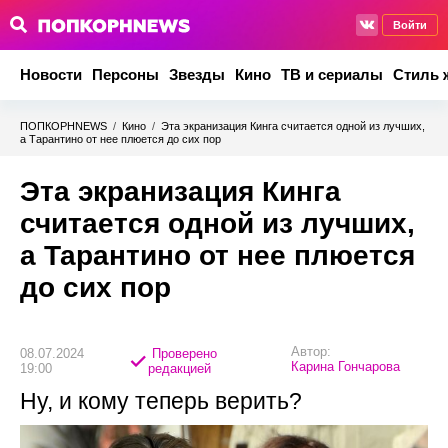
Войти
Новости
Персоны
Звезды
Кино
ТВ и сериалы
Стиль 
ПОПКОРНNEWS
/
Кино
/
Эта экранизация Кинга считается одной из лучших,
а Тарантино от нее плюется до сих пор
Эта экранизация Кинга
считается одной из лучших,
а Тарантино от нее плюется
до сих пор
Автор:
08.07.2024
Проверено
Карина Гончарова
19:00
редакцией
Ну, и кому теперь верить?