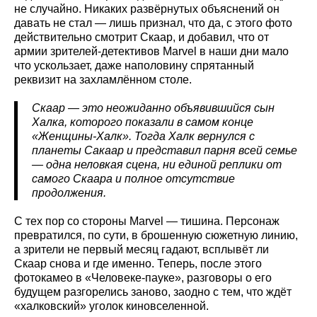
не случайно. Никаких развёрнутых объяснений он
давать не стал — лишь признал, что да, с этого фото
действительно смотрит Скаар, и добавил, что от
армии зрителей-детективов Marvel в наши дни мало
что ускользает, даже наполовину спрятанный
реквизит на захламлённом столе.
Скаар — это неожиданно объявившийся сын
Халка, которого показали в самом конце
«Женщины-Халк». Тогда Халк вернулся с
планеты Сакаар и представил парня всей семье
— одна неловкая сцена, ни единой реплики от
самого Скаара и полное отсутствие
продолжения.
С тех пор со стороны Marvel — тишина. Персонаж
превратился, по сути, в брошенную сюжетную линию,
а зрители не первый месяц гадают, всплывёт ли
Скаар снова и где именно. Теперь, после этого
фотокамео в «Человеке-пауке», разговоры о его
будущем разгорелись заново, заодно с тем, что ждёт
«халковский» уголок киновселенной.