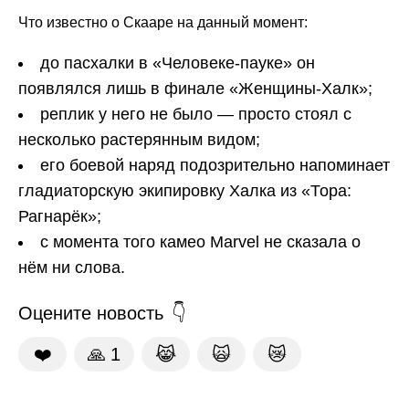
Что известно о Скааре на данный момент:
до пасхалки в «Человеке-пауке» он
появлялся лишь в финале «Женщины-Халк»;
реплик у него не было — просто стоял с
несколько растерянным видом;
его боевой наряд подозрительно напоминает
гладиаторскую экипировку Халка из «Тора:
Рагнарёк»;
с момента того камео Marvel не сказала о
нём ни слова.
Оцените новость
❤️
🙏
1
😹
🙀
😿