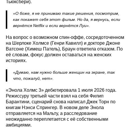
Тьюксбери).
«О боже, я не принимаю такие решения, посмотрим,
как покажет себя этот фильм. Но да, я вернусь, если
вернётся Netflix и если вернётся Луи».
На вопрос о возможном спин-оффе, сосредоточенном
на Шерлоке Холмсе (Генри Кавилл) и докторе Джоне
Ватсоне (Химеш Патель), Браун ответила отказом. По
её словам, фокус должен оставаться на женских
историях.
«Думаю, нам нужно больше женщин на экране, так
что, пожалуй, нет».
«Энола Холмс 3» дебютировала 1 июля 2026 года.
Режиссуру третьей части взял на себя Филип
Барантини, сценарий снова написал Джек Торн по
книгам Нэнси Спрингер. В новом деле Энола
отправляется на Мальту, а расследование
неожиданно переплетается с её собственными
амбициями.