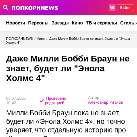
Войти
Новости
Персоны
Звезды
Кино
ТВ и сериалы
Стиль 
ПОПКОРНNEWS
/
Кино
/
Даже Милли Бобби Браун не знает, будет ли "Энола
Холмс 4"
Даже Милли Бобби Браун не
знает, будет ли "Энола
Холмс 4"
Автор:
05.07.2026
Проверено
Александр Иванов
10:42
редакцией
Милли Бобби Браун пока не знает,
будет ли «Энола Холмс 4», но точно
уверяет, что отдельную историю про