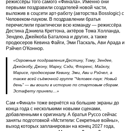
режиссёры того самого «Финала». Именно они
первыми поздравили создателей новой части,
выложив в соцсети арт-работу (авторства Bosslogic) с
Человеком-пауком. В поздравлении братья
перечислили практически всю команду — режиссёра
Дестина Дэниела Креттона, актёров Тома Холланда,
Зендею, Джейкоба Баталона и других, а также
продюсеров Кевина Файги, Эми Паскаль, Ави Арада и
Рэйчел О'Коннор.
«Огромные поздравления Дестину, Тому, Зендее,
Джейкобу, Джону, Марку, Сэди, Флоренс, Майклу,
Марисе, продюсерам Кевину, Эми, Ави и Рэйчел, а
также всей съёмочной группе "Человек-паук: Новый
день" — вы вошли в историю по стартовым сборам.
Эстафету приняли…»
Сам «Финал» тоже вернётся на большие экраны до
конца года с несколькими новыми сценами,
добавленными к оригиналу. А братья Руссо сейчас
заняты подготовкой «Мстители: Секретные войны»,
выход которых запланирован на конец 2027 года,