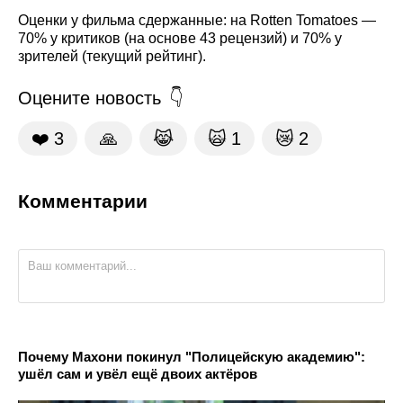
Оценки у фильма сдержанные: на Rotten Tomatoes —
70% у критиков (на основе 43 рецензий) и 70% у
зрителей (текущий рейтинг).
Оцените новость
❤️
3
🙏
😹
🙀
1
😿
2
Комментарии
Почему Махони покинул "Полицейскую академию":
ушёл сам и увёл ещё двоих актёров