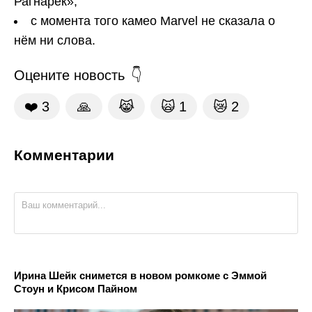
Рагнарёк»;
с момента того камео Marvel не сказала о
нём ни слова.
Оцените новость
❤️
3
🙏
😹
🙀
1
😿
2
Комментарии
Ирина Шейк снимется в новом ромкоме с Эммой
Стоун и Крисом Пайном