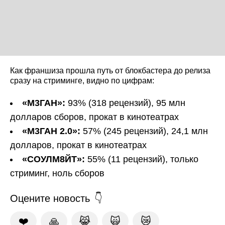
Как франшиза прошла путь от блокбастера до релиза
сразу на стриминге, видно по цифрам:
«М3ГАН»:
93% (318 рецензий), 95 млн
долларов сборов, прокат в кинотеатрах
«М3ГАН 2.0»:
57% (245 рецензий), 24,1 млн
долларов, прокат в кинотеатрах
«СОУЛМ8ЙТ»:
55% (11 рецензий), только
стриминг, ноль сборов
Оцените новость
❤️
🙏
😹
🙀
😿