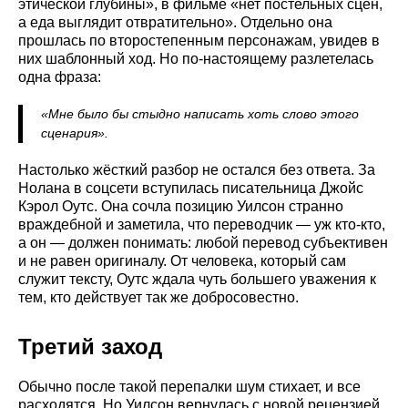
этической глубины», в фильме «нет постельных сцен,
а еда выглядит отвратительно». Отдельно она
прошлась по второстепенным персонажам, увидев в
них шаблонный ход. Но по-настоящему разлетелась
одна фраза:
«Мне было бы стыдно написать хоть слово этого
сценария».
Настолько жёсткий разбор не остался без ответа. За
Нолана в соцсети вступилась писательница Джойс
Кэрол Оутс. Она сочла позицию Уилсон странно
враждебной и заметила, что переводчик — уж кто-кто,
а он — должен понимать: любой перевод субъективен
и не равен оригиналу. От человека, который сам
служит тексту, Оутс ждала чуть большего уважения к
тем, кто действует так же добросовестно.
Третий заход
Обычно после такой перепалки шум стихает, и все
расходятся. Но Уилсон вернулась с новой рецензией,