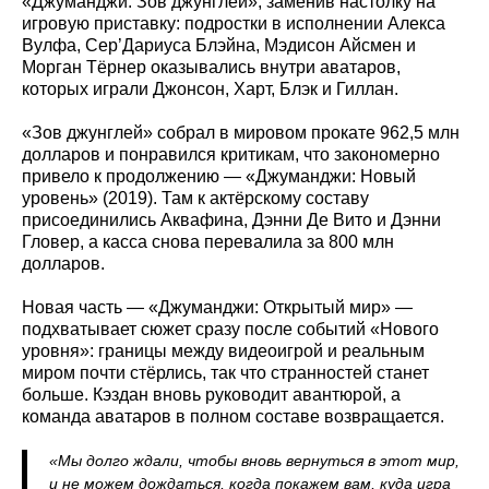
«Джуманджи: Зов джунглей», заменив настолку на
игровую приставку: подростки в исполнении Алекса
Вулфа, Сер’Дариуса Блэйна, Мэдисон Айсмен и
Морган Тёрнер оказывались внутри аватаров,
которых играли Джонсон, Харт, Блэк и Гиллан.
«Зов джунглей» собрал в мировом прокате 962,5 млн
долларов и понравился критикам, что закономерно
привело к продолжению — «Джуманджи: Новый
уровень» (2019). Там к актёрскому составу
присоединились Аквафина, Дэнни Де Вито и Дэнни
Гловер, а касса снова перевалила за 800 млн
долларов.
Новая часть — «Джуманджи: Открытый мир» —
подхватывает сюжет сразу после событий «Нового
уровня»: границы между видеоигрой и реальным
миром почти стёрлись, так что странностей станет
больше. Кэздан вновь руководит авантюрой, а
команда аватаров в полном составе возвращается.
«Мы долго ждали, чтобы вновь вернуться в этот мир,
и не можем дождаться, когда покажем вам, куда игра