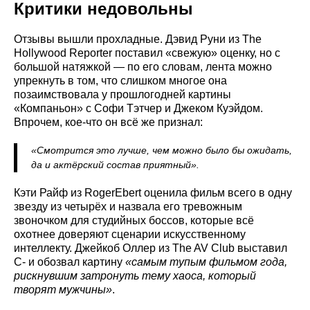
Критики недовольны
Отзывы вышли прохладные. Дэвид Руни из The
Hollywood Reporter поставил «свежую» оценку, но с
большой натяжкой — по его словам, лента можно
упрекнуть в том, что слишком многое она
позаимствовала у прошлогодней картины
«Компаньон» с Софи Тэтчер и Джеком Куэйдом.
Впрочем, кое-что он всё же признал:
«Смотрится это лучше, чем можно было бы ожидать,
да и актёрский состав приятный».
Кэти Райф из RogerEbert оценила фильм всего в одну
звезду из четырёх и назвала его тревожным
звоночком для студийных боссов, которые всё
охотнее доверяют сценарии искусственному
интеллекту. Джейкоб Оллер из The AV Club выставил
C- и обозвал картину
«самым тупым фильмом года,
рискнувшим затронуть тему хаоса, который
творят мужчины»
.