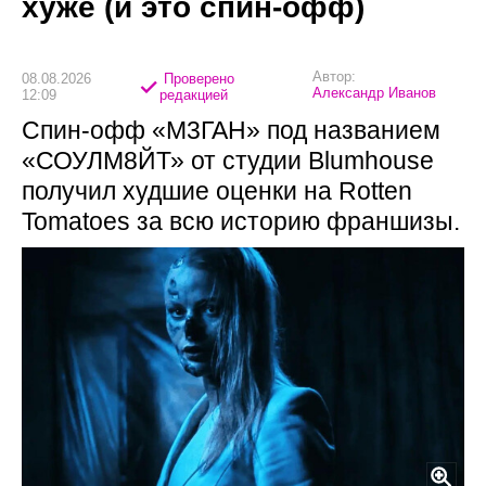
хуже (и это спин-офф)
Автор:
08.08.2026
Проверено
Александр Иванов
12:09
редакцией
Спин-офф «М3ГАН» под названием
«СОУЛМ8ЙТ» от студии Blumhouse
получил худшие оценки на Rotten
Tomatoes за всю историю франшизы.