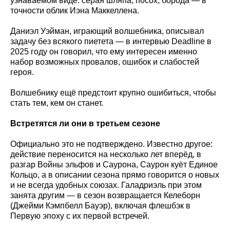
узнаваемом виде: серая шляпа, посох, борода — в
точности облик Иэна Маккеллена.
Даниэл Уэйман, играющий волшебника, описывал
задачу без всякого пиетета — в интервью Deadline в
2025 году он говорил, что ему интересен именно
набор возможных провалов, ошибок и слабостей
героя.
Волшебнику ещё предстоит крупно ошибиться, чтобы
стать тем, кем он станет.
Встретятся ли они в третьем сезоне
Официально это не подтверждено. Известно другое:
действие переносится на несколько лет вперёд, в
разгар Войны эльфов и Саурона, Саурон куёт Единое
Кольцо, а в описании сезона прямо говорится о новых
и не всегда удобных союзах. Галадриэль при этом
занята другим — в сезон возвращается Келеборн
(Джейми Кэмпбелл Бауэр), включая флешбэк в
Первую эпоху с их первой встречей.