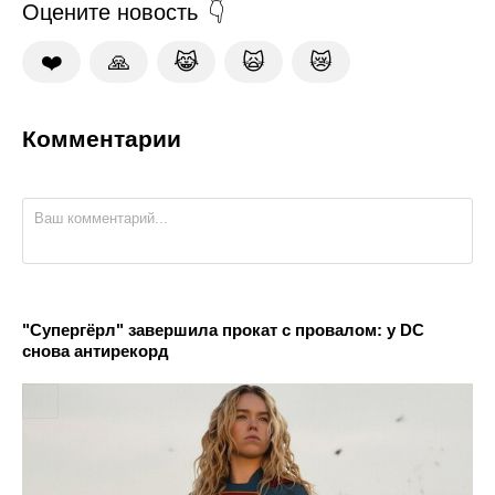
Оцените новость
❤️
🙏
😹
🙀
😿
Комментарии
"Супергёрл" завершила прокат с провалом: у DC
снова антирекорд