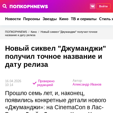
Войти
Новости
Персоны
Звезды
Кино
ТВ и сериалы
Стиль 
ПОПКОРНNEWS
/
Кино
/
Новый сиквел "Джуманджи" получил точное
название и дату релиза
Новый сиквел "Джуманджи"
получил точное название и
дату релиза
Автор:
16.04.2026
Проверено
Александр Иванов
10:14
редакцией
Прошло семь лет, и, наконец,
появились конкретные детали нового
«Джуманджи»: на CinemaCon в Лас-