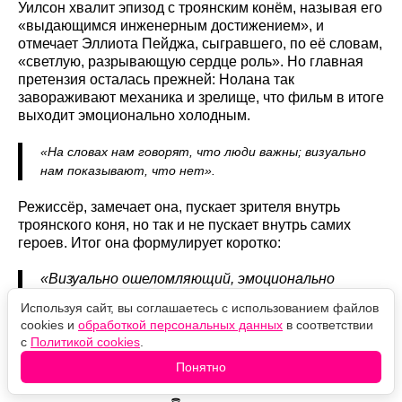
Уилсон хвалит эпизод с троянским конём, называя его
«выдающимся инженерным достижением», и
отмечает Эллиота Пейджа, сыгравшего, по её словам,
«светлую, разрывающую сердце роль». Но главная
претензия осталась прежней: Нолана так
завораживают механика и зрелище, что фильм в итоге
выходит эмоционально холодным.
«На словах нам говорят, что люди важны; визуально
нам показывают, что нет».
Режиссёр, замечает она, пускает зрителя внутрь
троянского коня, но так и не пускает внутрь самих
героев. Итог она формулирует коротко:
«Визуально ошеломляющий, эмоционально
пустой фильм».
Используя сайт, вы соглашаетесь с использованием файлов
cookies и
обработкой персональных данных
в соответствии
«Одиссея» Кристофера Нолана вышла в 2026 году,
с
Политикой cookies
.
породила спор, который никак не желает утихать, и
Понятно
тем не менее продолжает покорять мировой прокат.